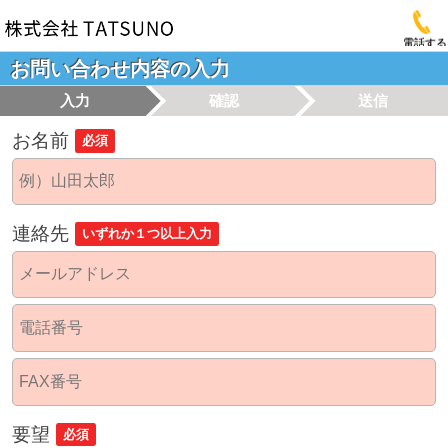
電話する
お問い合わせ内容の入力
入力
確認
送信
お名前
必須
連絡先
いずれか１つ以上入力
要望
必須