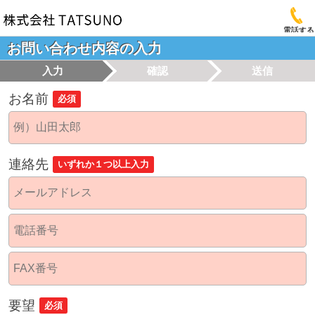
電話する
お問い合わせ内容の入力
入力
確認
送信
お名前
必須
連絡先
いずれか１つ以上入力
要望
必須