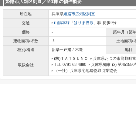
姫路市広畑区則直／全1棟
の物件概要
所在地
兵庫県
姫路市
広畑区則直
山陽本線
「
はりま勝原
」駅 徒歩9分
交通
価格
-
築年月（築
建物面積/坪数
-/-
土地面積/
種別/構造
新築一戸建 / 木造
地目
(株)ＴＡＴＳＵＮＯ
兵庫県たつの市龍野町
TEL:0791-63-4890
兵庫県知事 (2) 第451550
取扱会社
（一社）兵庫県宅地建物取引業協会