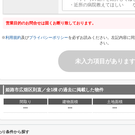
営業目的のお問合せは固くお断り致しております。
※
利用規約
及び
プライバシーポリシー
を必ずお読みください。左記内容に同
さい。
未入力項目がありま
姫路市広畑区則直／全1棟
の過去に掲載した物件
間取り
建物面積
土地面積
***
***
***
わり条件から探す