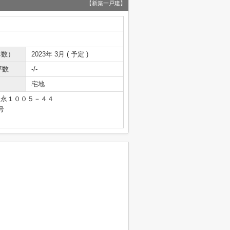
【新築一戸建】
年数）
2023年 3月 ( 予定 )
坪数
-/-
宅地
富永１００５－４４
号