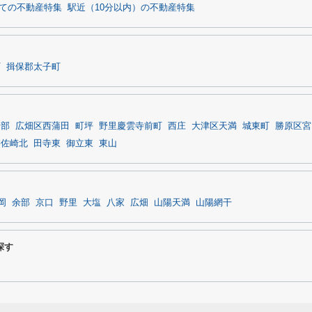
ての不動産特集
駅近（10分以内）の不動産特集
町
揖保郡太子町
余部
広畑区西蒲田
町坪
野里慶雲寺前町
西庄
大津区天満
城東町
勝原区宮
宇佐崎北
田寺東
御立東
東山
岡
余部
京口
野里
大塩
八家
広畑
山陽天満
山陽網干
探す