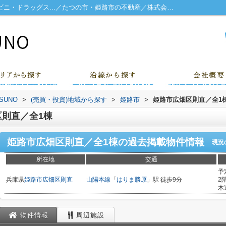
姫路市広畑区則直／全1棟 スーパー・コンビニ・ドラッグス...／たつの市・姫路市の不動産／株式会社TATSUNO
UNO
>
(売買・投資)地域から探す
>
姫路市
>
姫路市広畑区則直／全1
則直／全1棟
姫路市広畑区則直／全1棟
の過去掲載物件情報
現況
所在地
交通
予
兵庫県
姫路市
広畑区則直
山陽本線
「
はりま勝原
」駅 徒歩9分
2
木
物件情報
周辺施設