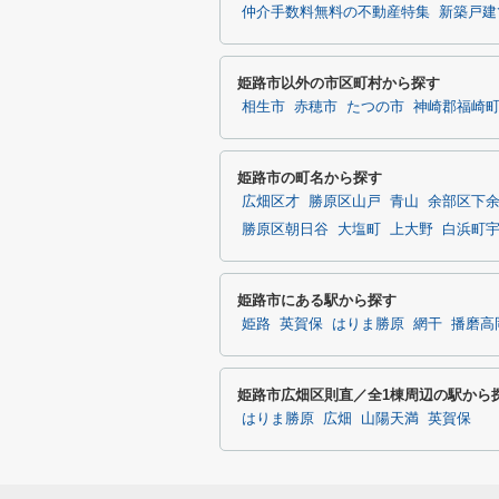
仲介手数料無料の不動産特集
新築戸建
姫路市以外の市区町村から探す
相生市
赤穂市
たつの市
神崎郡福崎
姫路市の町名から探す
広畑区才
勝原区山戸
青山
余部区下
勝原区朝日谷
大塩町
上大野
白浜町
姫路市にある駅から探す
姫路
英賀保
はりま勝原
網干
播磨高
姫路市広畑区則直／全1棟周辺の駅から
はりま勝原
広畑
山陽天満
英賀保