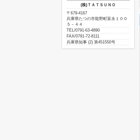
(株)ＴＡＴＳＵＮＯ
〒679-4167
兵庫県たつの市龍野町富永１００
５－４４
TEL/0791-63-4890
FAX/0791-72-8111
兵庫県知事 (2) 第451550号