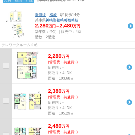
播但線
「
福崎
」駅 徒歩14分
兵庫県
神崎郡福崎町
福崎新
2,280
2,480
万円～
万円
築年数：予定 ｜販売中：
4室
階数：2階建
テレワークルーム２帖
2,280
万
円
(管理費・共益費 -)
所在階：-
間取り：4LDK
面積：103.68㎡
2,380
万
円
(管理費・共益費 -)
所在階：-
間取り：4LDK
面積：105.29㎡
2,480
万
円
(管理費・共益費 -)