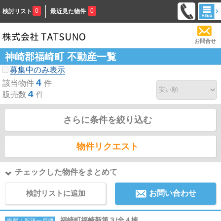
0
0
検討リスト
最近見た物件
お問合せ
神崎郡福崎町 不動産一覧
募集中のみ表示
4
該当物件
件
4
販売数
件
さらに条件を絞り込む
物件リクエスト
チェックした物件をまとめて
検討リストに追加
お問い合わせ
福崎町福崎新第３/全４棟
売買｜新築一戸建