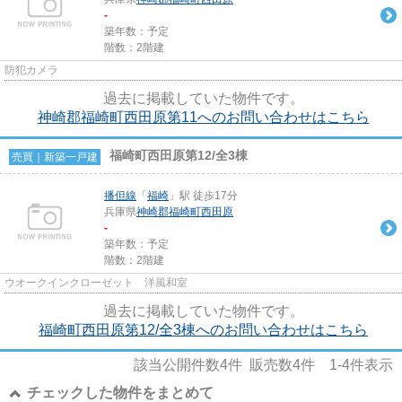
-
築年数：予定
階数：2階建
防犯カメラ
過去に掲載していた物件です。
神崎郡福崎町西田原第11へのお問い合わせはこちら
福崎町西田原第12/全3棟
売買｜新築一戸建
播但線
「
福崎
」駅 徒歩17分
兵庫県
神崎郡福崎町
西田原
-
築年数：予定
階数：2階建
ウオークインクローゼット 洋風和室
過去に掲載していた物件です。
福崎町西田原第12/全3棟へのお問い合わせはこちら
該当公開件数
4
件 販売数
4
件
1-4
件表示
チェックした物件をまとめて