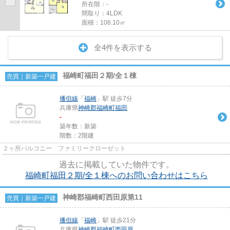
所在階：-
間取り：4LDK
面積：106.10㎡
全4件を表示する
福崎町福田２期/全１棟
売買｜新築一戸建
播但線
「
福崎
」駅 徒歩7分
兵庫県
神崎郡福崎町
福田
-
築年数：新築
階数：2階建
２ヶ所バルコニー ファミリークローゼット
過去に掲載していた物件です。
福崎町福田２期/全１棟へのお問い合わせはこちら
神崎郡福崎町西田原第11
売買｜新築一戸建
播但線
「
福崎
」駅 徒歩21分
兵庫県
神崎郡福崎町
西田原