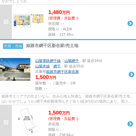
かがでしょうか。
1,480
万
円
(管理費・共益費 -)
所在階：-
間取り：4LDK
面積：127.49㎡
姫路市網干区新在家/売土地
売買｜売地
山陽電鉄網干線
「
山陽網干
」駅 徒歩16分
山陽本線
「
網干
」駅 徒歩55分
兵庫県
姫路市
網干区新在家
1,500
万円
築年数：- ｜販売中：
1件
階数：-
姫路市エリアでの住まいなら、住み心地も快適な「姫路市網干区新在家/売土地」
はいかがでしょうか♪網干本町郵便局もすぐ近く(徒歩5分)の場所にあり、受け取
りや手続きも楽です♪不動産...
1,500
万
円
(管理費・共益費 -)
所在階：-
間取り：-
面積：238.84㎡