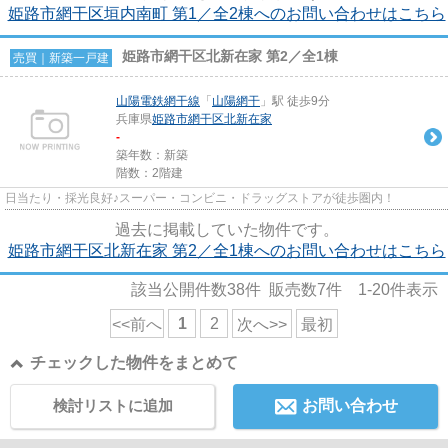
姫路市網干区垣内南町 第1／全2棟へのお問い合わせはこちら
姫路市網干区北新在家 第2／全1棟
売買｜新築一戸建
山陽電鉄網干線
「
山陽網干
」駅 徒歩9分
兵庫県
姫路市
網干区北新在家
-
築年数：新築
階数：2階建
日当たり・採光良好♪スーパー・コンビニ・ドラッグストアが徒歩圏内！
過去に掲載していた物件です。
姫路市網干区北新在家 第2／全1棟へのお問い合わせはこちら
該当公開件数
38
件 販売数
7
件
1-20
件表示
1
2
<<前へ
次へ>>
最初
チェックした物件をまとめて
検討リストに追加
お問い合わせ