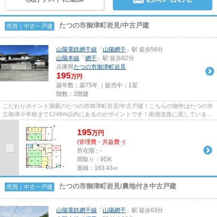
たつの市御津町岩見/中古戸建
売買｜中古一戸建
山陽電鉄網干線
「
山陽網干
」駅 徒歩56分
山陽本線
「
網干
」駅 徒歩82分
兵庫県
たつの市
御津町岩見
195
万円
築年数：築75年 ｜販売中：
1室
階数：2階建
こだわりポイント満載のたつの市御津町岩見/中古戸建！こちらの物件はたつの市
立御津小学校まで1248m以内にあるのがポイントです！南側道路に面しているた
め、日当たりを確保する事が...
195
万
円
(管理費・共益費 -)
所在階：-
間取り：9DK
面積：183.43㎡
たつの市御津町岩見/農地付き中古戸建
売買｜中古一戸建
山陽電鉄網干線
「
山陽網干
」駅 徒歩63分