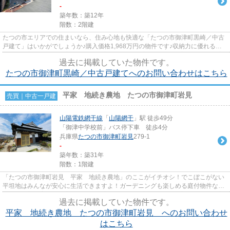
-
築年数：築12年
階数：2階建
たつの市エリアでの住まいなら、住み心地も快適な「たつの市御津町黒崎／中古
戸建て」はいかがでしょうか♪購入価格1,968万円の物件です♪収納力に優れる納
戸が設置されております♪リビ...
過去に掲載していた物件です。
たつの市御津町黒崎／中古戸建てへのお問い合わせはこちら
平家 地続き農地 たつの市御津町岩見
売買｜中古一戸建
山陽電鉄網干線
「
山陽網干
」駅 徒歩49分
「御津中学校前」バス停下車 徒歩4分
兵庫県
たつの市
御津町岩見
279-1
-
築年数：築31年
階数：1階建
「たつの市御津町岩見 平家 地続き農地」のここがイチオシ！でこぼこがない
平坦地はみんなが安心に生活できますよ！ガーデニングも楽しめる庭付物件なら
沢山のお花を育てられます！...
過去に掲載していた物件です。
平家 地続き農地 たつの市御津町岩見 へのお問い合わせ
はこちら