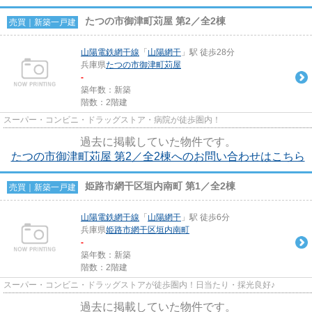
たつの市御津町苅屋 第2／全2棟
売買｜新築一戸建
山陽電鉄網干線
「
山陽網干
」駅 徒歩28分
兵庫県
たつの市
御津町苅屋
-
築年数：新築
階数：2階建
スーパー・コンビニ・ドラッグストア・病院が徒歩圏内！
過去に掲載していた物件です。
たつの市御津町苅屋 第2／全2棟へのお問い合わせはこちら
姫路市網干区垣内南町 第1／全2棟
売買｜新築一戸建
山陽電鉄網干線
「
山陽網干
」駅 徒歩6分
兵庫県
姫路市
網干区垣内南町
-
築年数：新築
階数：2階建
スーパー・コンビニ・ドラッグストアが徒歩圏内！日当たり・採光良好♪
過去に掲載していた物件です。