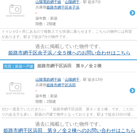
山陽電鉄網干線
「
山陽網干
」駅 徒歩7分
兵庫県
姫路市
網干区余子浜
-
築年数：新築
階数：2階建
トイレが2ヶ所にあるので複数人でも快適に暮らせます。こちらの物件には和室
があります。駅まで徒歩7分の物件です。
過去に掲載していた物件です。
姫路市網干区余子浜／全５棟へのお問い合わせはこちら
姫路市網干区浜田 第９／全２棟
売買｜新築一戸建
山陽電鉄網干線
「
山陽網干
」駅 徒歩13分
兵庫県
姫路市
網干区浜田
-
築年数：新築
階数：2階建
ぜひ一度見ていただきたい、「姫路市網干区浜田 第９／全２棟」です。こだわ
りのある方も多い、新築の戸建て物件となっております。駅まで徒歩13分の場所
に立地しています。モニター...
過去に掲載していた物件です。
姫路市網干区浜田 第９／全２棟へのお問い合わせはこちら