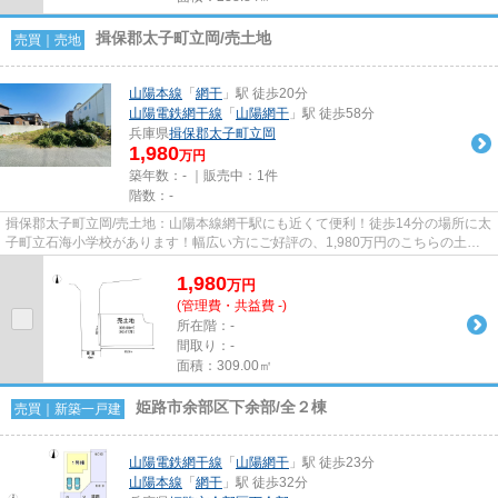
揖保郡太子町立岡/売土地
売買｜売地
山陽本線
「
網干
」駅 徒歩20分
山陽電鉄網干線
「
山陽網干
」駅 徒歩58分
兵庫県
揖保郡太子町
立岡
1,980
万円
築年数：- ｜販売中：
1件
階数：-
揖保郡太子町立岡/売土地：山陽本線網干駅にも近くて便利！徒歩14分の場所に太
子町立石海小学校があります！幅広い方にご好評の、1,980万円のこちらの土地
はいかがでしょうか！揖保郡...
1,980
万
円
(管理費・共益費 -)
所在階：-
間取り：-
面積：309.00㎡
姫路市余部区下余部/全２棟
売買｜新築一戸建
山陽電鉄網干線
「
山陽網干
」駅 徒歩23分
山陽本線
「
網干
」駅 徒歩32分