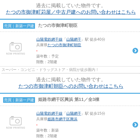
戸建て物件は、経済的なメリ...
過去に掲載していた物件です。
たつの市御津町苅屋／中古戸建へのお問い合わせはこちら
たつの市御津町朝臣
売買｜新築一戸建
山陽電鉄網干線
「
山陽網干
」駅 徒歩40分
兵庫県
たつの市
御津町朝臣
-
築年数：予定
階数：2階建
スーパー・コンビニ・ドラッグストア・病院が徒歩圏内！
過去に掲載していた物件です。
たつの市御津町朝臣へのお問い合わせはこちら
姫路市網干区興浜 第11／全3棟
売買｜新築一戸建
山陽電鉄網干線
「
山陽網干
」駅 徒歩15分
兵庫県
姫路市
網干区興浜
-
築年数：新築
階数：2階建