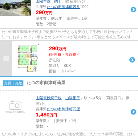
山陽本線
「
網干
」駅 徒歩89分
兵庫県
たつの市
御津町岩見
1002
290
万円
築年数：築56年 ｜販売中：
1室
階数：2階建
たつの市立御津小学校まで徒歩23分♪子どもを安心して学校に通わせたいファミ
リーにおすすめです♪車をとめるスペースが最大4台まで可能と比較的広めです
♪8DKの物件です♪南向きの物件で...
290
万
円
(管理費・共益費 -)
所在階：-
間取り：8DK
面積：197.45㎡
たつの市御津町苅屋
売買｜売地
山陽電鉄網干線
「
山陽網干
」駅 バス5分 「苅屋西口」 停
歩8分
兵庫県
たつの市
御津町苅屋
1,480
万円
築年数：- ｜販売中：
1件
階数：-
たつの市エリアでの住まいなら、住み心地も快適な「たつの市御津町苅屋」はい