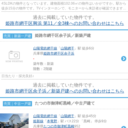
4SLDKの物件となっています。建物面積102.06㎡の物件はいかがですか。駅から
徒歩15分の物件です。TVインターホンで、モニターから来訪者が確認できます。
不動産の購入は、人生の中でも...
過去に掲載していた物件です。
姫路市網干区興浜 第11／全3棟へのお問い合わせはこちら
姫路市網干区余子浜／新築戸建
売買｜新築一戸建
山陽電鉄網干線
「
山陽網干
」駅 徒歩6分
兵庫県
姫路市
網干区余子浜
-
築年数：新築
階数：2階建
日当たり・採光良好♪
過去に掲載していた物件です。
姫路市網干区余子浜／新築戸建へのお問い合わせはこちら
たつの市御津町黒崎／中古戸建て
売買｜中古一戸建
山陽電鉄網干線
「
山陽網干
」駅 徒歩45分
姫新線
「
本竜野
」駅 バス22分 「黒崎」 停歩9分
兵庫県
たつの市
御津町黒崎
952