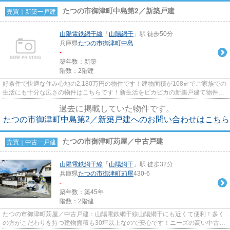
たつの市御津町中島第2／新築戸建
売買｜新築一戸建
山陽電鉄網干線
「
山陽網干
」駅 徒歩50分
兵庫県
たつの市
御津町中島
-
築年数：新築
階数：2階建
好条件で快適な住み心地の2,180万円の物件です！建物面積が108㎡でご家族での
生活にも十分な広さの物件はこちらです！新生活をピカピカの新築戸建て物件で
始めてみませんか！お問い合...
過去に掲載していた物件です。
たつの市御津町中島第2／新築戸建へのお問い合わせはこちら
たつの市御津町苅屋／中古戸建
売買｜中古一戸建
山陽電鉄網干線
「
山陽網干
」駅 徒歩32分
兵庫県
たつの市
御津町苅屋
430-6
-
築年数：築45年
階数：2階建
たつの市御津町苅屋／中古戸建：山陽電鉄網干線山陽網干にも近くて便利！多く
の方がこだわりを持つ建物面積も30坪以上なので安心です！ニーズの高い中古の