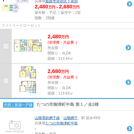
兵庫県
姫路市
余部区下余部
2,480
2,680
万円～
万円
築年数：予定 ｜販売中：
2室
階数：2階建
ファミリークローゼット
2,480
万
円
(管理費・共益費 -)
所在階：-
間取り：4LDK
面積：113.44㎡
2,680
万
円
(管理費・共益費 -)
所在階：-
間取り：3LDK
面積：119.83㎡
たつの市御津町中島 第１／全2棟
売買｜新築一戸建
山陽電鉄網干線
「
山陽網干
」駅 徒歩49分
兵庫県
たつの市
御津町中島
-
築年数：新築