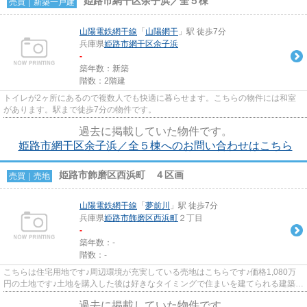
姫路市網干区余子浜／全５棟
売買｜新築一戸建
山陽電鉄網干線
「
山陽網干
」駅 徒歩7分
兵庫県
姫路市
網干区余子浜
-
築年数：新築
階数：2階建
トイレが2ヶ所にあるので複数人でも快適に暮らせます。こちらの物件には和室
があります。駅まで徒歩7分の物件です。
過去に掲載していた物件です。
姫路市網干区余子浜／全５棟へのお問い合わせはこちら
姫路市飾磨区西浜町 ４区画
売買｜売地
山陽電鉄網干線
「
夢前川
」駅 徒歩7分
兵庫県
姫路市
飾磨区西浜町
２丁目
-
築年数：-
階数：-
こちらは住宅用地です♪周辺環境が充実している売地はこちらです♪価格1,080万
円の土地です♪土地を購入した後は好きなタイミングで住まいを建てられる建築条
件なし♪住まい探しは税金や住...
過去に掲載していた物件です。