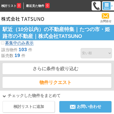
0
0
検討リスト
最近見た物件
お問合せ
駅近（10分以内）の不動産特集｜たつの市・姫
路市の不動産｜株式会社TATSUNO
募集中のみ表示
103
該当物件
件
19
販売数
件
さらに条件を絞り込む
物件リクエスト
チェックした物件をまとめて
検討リストに追加
お問い合わせ