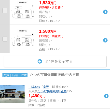
1,530
万
円
(管理費・共益費 -)
所在階：-
間取り：-
面積：219.22㎡
1,580
万
円
(管理費・共益費 -)
所在階：-
間取り：-
面積：219.21㎡
全4件を表示する
たつの市揖保川町正條/中古戸建
売買｜新築一戸建
山陽本線
「
竜野
」駅 徒歩10分
兵庫県
たつの市
揖保川町正條
425
1,480
万円
築年数：新築 ｜販売中：
1室
階数：2階建