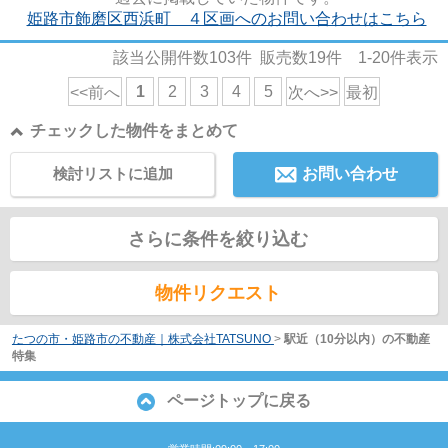
姫路市飾磨区西浜町 ４区画へのお問い合わせはこちら
該当公開件数
103
件 販売数
19
件
1-20
件表示
1
2
3
4
5
<<前へ
次へ>>
最初
チェックした物件をまとめて
検討リストに追加
お問い合わせ
さらに条件を絞り込む
物件リクエスト
たつの市・姫路市の不動産｜株式会社TATSUNO
>
駅近（10分以内）の不動産
特集
ページトップに戻る