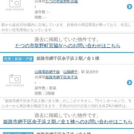
兵庫県
たつの市
龍野町宮脇
-
築年数：-
階数：-
駅から徒歩10分圏内に立地しています。好条件の周辺環境が整っており、生活し
やすい住宅用地となっています。
過去に掲載していた物件です。
たつの市龍野町宮脇Ⅳへのお問い合わせはこちら
姫路市網干区余子浜２期／全１棟
売買｜新築一戸建
山陽電鉄網干線
「
山陽網干
」駅 徒歩6分
兵庫県
姫路市
網干区余子浜
-
築年数：新築
階数：2階建
「姫路市網干区余子浜２期／全１棟」のここがイチオシ。TVインターホンで、モ
ニターから来訪者が確認できます。子供がのびのび走り回れる4LDKの物件はこ
ちらです。キッチンから近い勝...
過去に掲載していた物件です。
姫路市網干区余子浜２期／全１棟へのお問い合わせはこちら