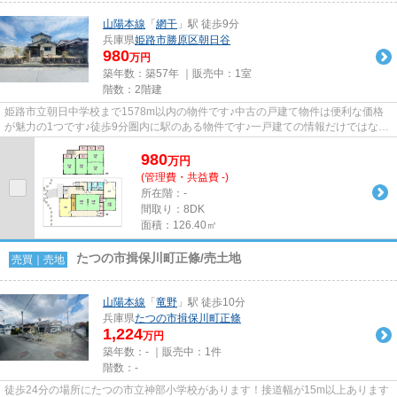
山陽本線
「
網干
」駅 徒歩9分
兵庫県
姫路市
勝原区朝日谷
980
万円
築年数：築57年 ｜販売中：
1室
階数：2階建
姫路市立朝日中学校まで1578m以内の物件です♪中古の戸建て物件は便利な価格
が魅力の1つです♪徒歩9分圏内に駅のある物件です♪一戸建ての情報だけではな
く、地域環境も併せて知りたいと...
980
万
円
(管理費・共益費 -)
所在階：-
間取り：8DK
面積：126.40㎡
たつの市揖保川町正條/売土地
売買｜売地
山陽本線
「
竜野
」駅 徒歩10分
兵庫県
たつの市
揖保川町正條
1,224
万円
築年数：- ｜販売中：
1件
階数：-
徒歩24分の場所にたつの市立神部小学校があります！接道幅が15m以上あります