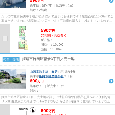
590
万円
築年数：築57年 ｜販売中：
1室
階数：2階建
たつの市立揖保川中学校が徒歩12分で通学にも便利です！建物面積110.06㎡でご
家族と過ごすのにも問題のない広さです！不動産の購入をご検討しているのであ
れば、不動産情報を豊富に取...
590
万
円
(管理費・共益費 -)
所在階：-
間取り：10LDK
面積：110.06㎡
姫路市飾磨区都倉3丁目／売土地
売買｜売地
山陽電鉄本線
「
飾磨
」駅 徒歩8分
兵庫県
姫路市
飾磨区都倉
３丁目
600
万円
築年数：- ｜販売中：
1件
階数：-
姫路市飾磨区都倉3丁目／売土地の詳しい情報◎薬や日用品を買うのに便利なキ
リン堂 飾磨恵美酒店まで401mです◎駅から徒歩8分圏内に立地しています◎土地
面積は73.32㎡(公簿)あります◎不...
600
万
円