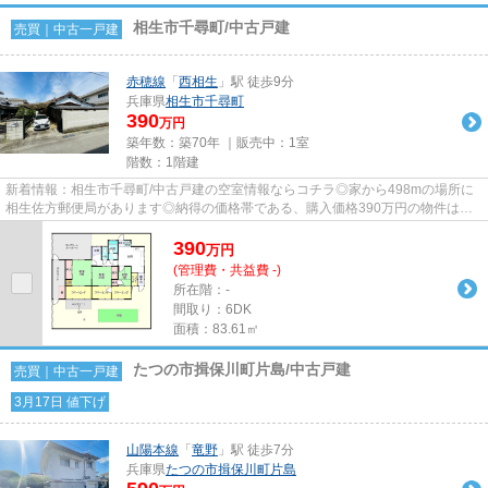
相生市千尋町/中古戸建
売買｜中古一戸建
赤穂線
「
西相生
」駅 徒歩9分
兵庫県
相生市
千尋町
390
万円
築年数：築70年 ｜販売中：
1室
階数：1階建
新着情報：相生市千尋町/中古戸建の空室情報ならコチラ◎家から498mの場所に
相生佐方郵便局があります◎納得の価格帯である、購入価格390万円の物件は経
済的です◎車2台を停められるスペ...
390
万
円
(管理費・共益費 -)
所在階：-
間取り：6DK
面積：83.61㎡
たつの市揖保川町片島/中古戸建
売買｜中古一戸建
3月17日 値下げ
山陽本線
「
竜野
」駅 徒歩7分
兵庫県
たつの市
揖保川町片島