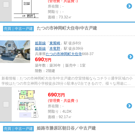
(管理費・共益費 -)
所在階：-
間取り：-
面積：73.32㎡
たつの市神岡町大住寺/中古戸建
売買｜中古一戸建
姫新線
「
東觜崎
」駅 徒歩8分
姫新線
「
本竜野
」駅 徒歩39分
兵庫県
たつの市
神岡町大住寺
668-37
690
万円
築年数：築36年 ｜販売中：
1室
階数：2階建
新着情報：たつの市神岡町大住寺/中古戸建の空室情報ならコチラ☆通学区域の小
学校はたつの市立神岡小学校徒歩28分☆駐車が2台できるので、様々な用途に使
えます☆接道幅が10m以上と安心...
690
万
円
(管理費・共益費 -)
所在階：-
間取り：4LDK
面積：92.17㎡
姫路市勝原区朝日谷／中古戸建
売買｜中古一戸建