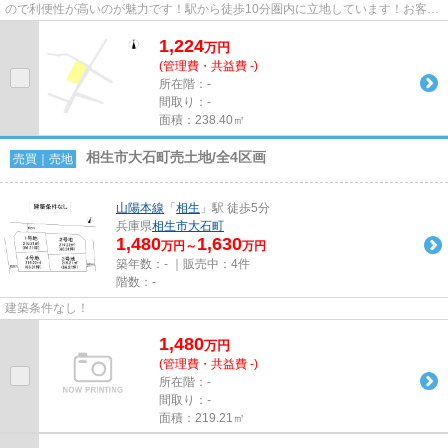
ので利便性が高いのが魅力です！駅から徒歩10分圏内に立地しています！お客様
の住まいに求める条件は何です...
1,224
万
円
(管理費・共益費 -)
所在階：-
間取り：-
面積：238.40㎡
相生市大石町売土地/全4区画
売買｜売地
山陽本線
「
相生
」駅 徒歩5分
兵庫県
相生市
大石町
1,480
1,630
万円～
万円
築年数：- ｜販売中：
4件
階数：-
建築条件なし！
1,480
万
円
(管理費・共益費 -)
所在階：-
間取り：-
面積：219.21㎡