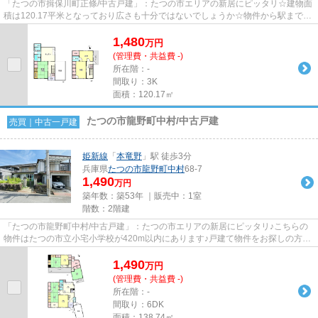
「たつの市揖保川町正條/中古戸建」：たつの市エリアの新居にピッタリ☆建物面
積は120.17平米となっており広さも十分ではないでしょうか☆物件から駅まで徒
歩10分です☆お客様からニーズ...
1,480
万
円
(管理費・共益費 -)
所在階：-
間取り：3K
面積：120.17㎡
たつの市龍野町中村/中古戸建
売買｜中古一戸建
姫新線
「
本竜野
」駅 徒歩3分
兵庫県
たつの市
龍野町中村
68-7
1,490
万円
築年数：築53年 ｜販売中：
1室
階数：2階建
「たつの市龍野町中村/中古戸建」：たつの市エリアの新居にピッタリ♪こちらの
物件はたつの市立小宅小学校が420m以内にあります♪戸建て物件をお探しの方
は、便利な価格からなる中古物件...
1,490
万
円
(管理費・共益費 -)
所在階：-
間取り：6DK
面積：138.74㎡