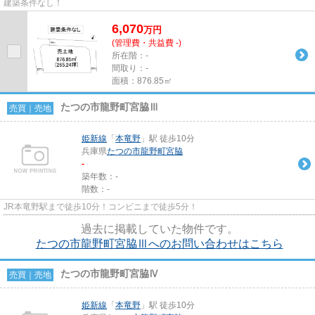
建築条件なし！
6,070
万
円
(管理費・共益費 -)
所在階：-
間取り：-
面積：876.85㎡
たつの市龍野町宮脇Ⅲ
売買｜売地
姫新線
「
本竜野
」駅 徒歩10分
兵庫県
たつの市
龍野町宮脇
-
築年数：-
階数：-
JR本竜野駅まで徒歩10分！コンビニまで徒歩5分！
過去に掲載していた物件です。
たつの市龍野町宮脇Ⅲへのお問い合わせはこちら
たつの市龍野町宮脇Ⅳ
売買｜売地
姫新線
「
本竜野
」駅 徒歩10分