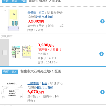
姫路市城東町／全1棟
売買｜新築一戸建
播但線
「
京口
」駅 徒歩10分
兵庫県
姫路市
城東町
3,280
万円
築年数：予定 ｜販売中：
1室
階数：2階建
洋風和室
3,280
万
円
(管理費・共益費 -)
所在階：-
間取り：4LDK
面積：104.75㎡
相生市大石町売土地/１区画
売買｜売地
山陽本線
「
相生
」駅 徒歩5分
兵庫県
相生市
大石町
6,070
万円
築年数：- ｜販売中：
1件
階数：-