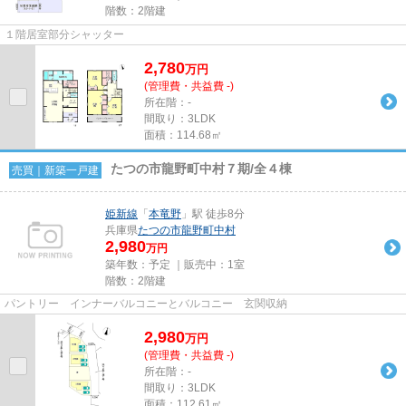
階数：2階建
１階居室部分シャッター
2,780
万
円
(管理費・共益費 -)
所在階：-
間取り：3LDK
面積：114.68㎡
たつの市龍野町中村７期/全４棟
売買｜新築一戸建
姫新線
「
本竜野
」駅 徒歩8分
兵庫県
たつの市
龍野町中村
2,980
万円
築年数：予定 ｜販売中：
1室
階数：2階建
パントリー インナーバルコニーとバルコニー 玄関収納
2,980
万
円
(管理費・共益費 -)
所在階：-
間取り：3LDK
面積：112.61㎡