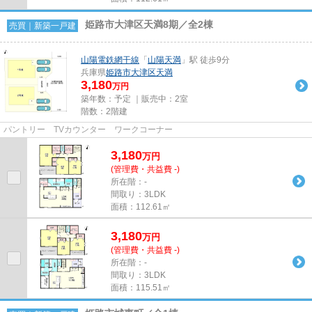
姫路市大津区天満8期／全2棟
売買｜新築一戸建
山陽電鉄網干線
「
山陽天満
」駅 徒歩9分
兵庫県
姫路市
大津区天満
3,180
万円
築年数：予定 ｜販売中：
2室
階数：2階建
パントリー TVカウンター ワークコーナー
3,180
万
円
(管理費・共益費 -)
所在階：-
間取り：3LDK
面積：112.61㎡
3,180
万
円
(管理費・共益費 -)
所在階：-
間取り：3LDK
面積：115.51㎡