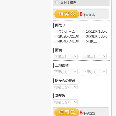
値下げ物件
8
件が該当
間取り
ワンルーム
1K/1DK/1LDK
2K/2DK/2LDK
3K/3DK/3LDK
4K/4DK/4LDK
5K以上
面積
～
土地面積
～
駅からの徒歩
築年数
8
件が該当