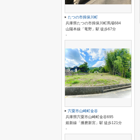
たつの市揖保川町
兵庫県たつの市揖保川町馬場684
山陽本線「竜野」駅 徒歩67分
-
宍粟市山崎町金谷
兵庫県宍粟市山崎町金谷695
姫新線「播磨新宮」駅 徒歩121分
-