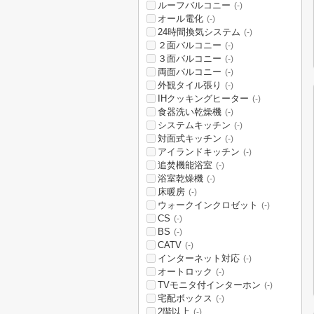
ルーフバルコニー
(-)
オール電化
(-)
24時間換気システム
(-)
２面バルコニー
(-)
３面バルコニー
(-)
両面バルコニー
(-)
外観タイル張り
(-)
IHクッキングヒーター
(-)
食器洗い乾燥機
(-)
システムキッチン
(-)
対面式キッチン
(-)
アイランドキッチン
(-)
追焚機能浴室
(-)
浴室乾燥機
(-)
床暖房
(-)
ウォークインクロゼット
(-)
CS
(-)
BS
(-)
CATV
(-)
インターネット対応
(-)
オートロック
(-)
TVモニタ付インターホン
(-)
宅配ボックス
(-)
2階以上
(-)