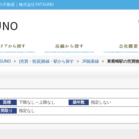
不動産｜株式会社TATSUNO
UNO
>
(売買・投資)路線・駅から探す
>
JR姫新線
>
東觜崎駅の売買
面積
下限なし～上限なし
築年数
指定しない
間取り
指定なし