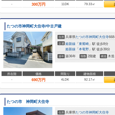
300
万円
-
11DK
79.33㎡
たつの市神岡町大住寺/中古戸建
兵庫県
たつの市
神岡町大住寺
668
住所
交通
姫新線
「
東觜崎
」駅 徒歩8分
姫新線
「
本竜野
」駅 徒歩39分
築36年
2階建
木造
築年
階数
構造
所在階
価格
間取り
建物面積
690
万円
-
4LDK
92.17㎡
たつの市 神岡町大住寺
兵庫県
たつの市
神岡町大住寺
住所