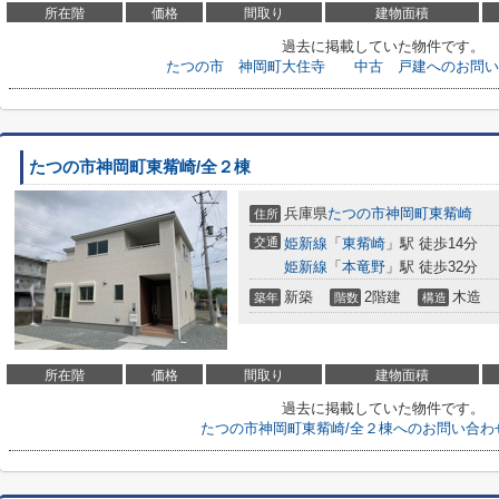
所在階
価格
間取り
建物面積
過去に掲載していた物件です。
たつの市 神岡町大住寺 中古 戸建へのお問い
たつの市神岡町東觜崎/全２棟
兵庫県
たつの市
神岡町東觜崎
住所
交通
姫新線
「
東觜崎
」駅 徒歩14分
姫新線
「
本竜野
」駅 徒歩32分
新築
2階建
木造
築年
階数
構造
所在階
価格
間取り
建物面積
過去に掲載していた物件です。
たつの市神岡町東觜崎/全２棟へのお問い合わ