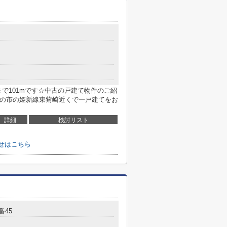
で101mです☆中古の戸建て物件のご紹
つの市の姫新線東觜崎近くで一戸建てをお
詳細
検討リスト
せはこちら
番45