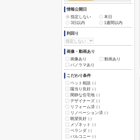
情報公開日
指定しない
本日
3日以内
1週間以内
利回り
画像・動画あり
画像あり
動画あり
パノラマあり
こだわり条件
ペット相談
(-)
陽当り良好
(-)
閑静な住宅地
(-)
デザイナーズ
(-)
リフォーム済
(-)
リノベーション済
(-)
眺望良好
(-)
メゾネット
(-)
ベランダ
(-)
バルコニー
(-)