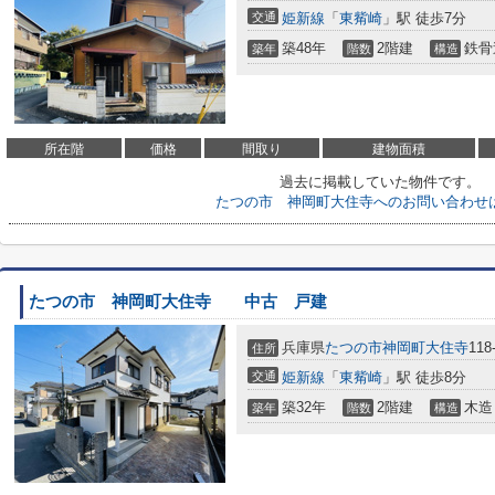
交通
姫新線
「
東觜崎
」駅 徒歩7分
築48年
2階建
鉄骨
築年
階数
構造
所在階
価格
間取り
建物面積
過去に掲載していた物件です。
たつの市 神岡町大住寺へのお問い合わせ
たつの市 神岡町大住寺 中古 戸建
兵庫県
たつの市
神岡町大住寺
118
住所
交通
姫新線
「
東觜崎
」駅 徒歩8分
築32年
2階建
木造
築年
階数
構造