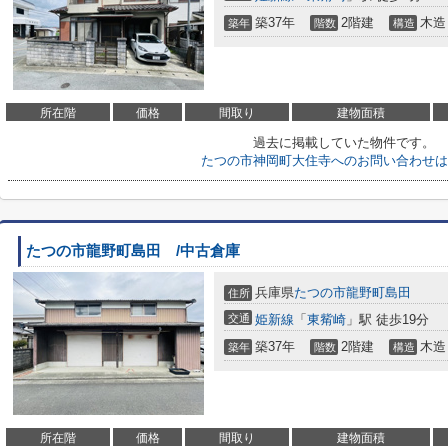
築37年
2階建
木造
築年
階数
構造
所在階
価格
間取り
建物面積
過去に掲載していた物件です。
たつの市神岡町大住寺へのお問い合わせは
たつの市龍野町島田 /中古倉庫
兵庫県
たつの市
龍野町島田
住所
交通
姫新線
「
東觜崎
」駅 徒歩19分
築37年
2階建
木造
築年
階数
構造
所在階
価格
間取り
建物面積