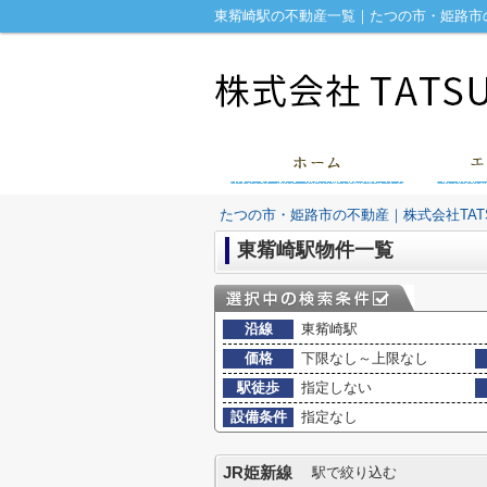
東觜崎駅の不動産一覧｜たつの市・姫路市の
たつの市・姫路市の不動産｜株式会社TATS
東觜崎駅物件一覧
沿線
東觜崎駅
価格
下限なし～上限なし
駅徒歩
指定しない
設備条件
指定なし
JR姫新線
駅で絞り込む