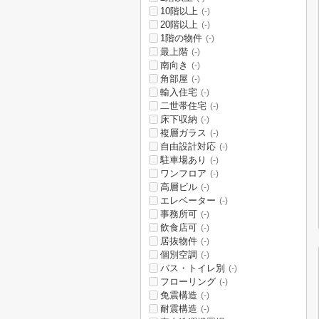
10階以上
(-)
20階以上
(-)
1階の物件
(-)
最上階
(-)
南向き
(-)
角部屋
(-)
輸入住宅
(-)
二世帯住宅
(-)
床下収納
(-)
複層ガラス
(-)
自由設計対応
(-)
駐車場あり
(-)
ワンフロア
(-)
高層ビル
(-)
エレベーター
(-)
事務所可
(-)
飲食店可
(-)
居抜物件
(-)
個別空調
(-)
バス・トイレ別
(-)
フローリング
(-)
免震構造
(-)
耐震構造
(-)