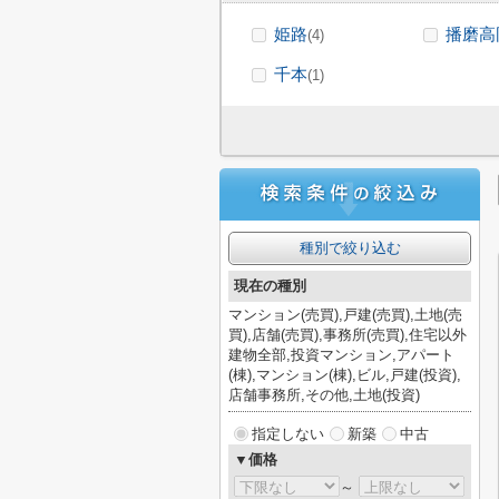
姫路
播磨高
(4)
千本
(1)
種別で絞り込む
現在の種別
マンション(売買),戸建(売買),土地(売
買),店舗(売買),事務所(売買),住宅以外
建物全部,投資マンション,アパート
(棟),マンション(棟),ビル,戸建(投資),
店舗事務所,その他,土地(投資)
指定しない
新築
中古
▼価格
～