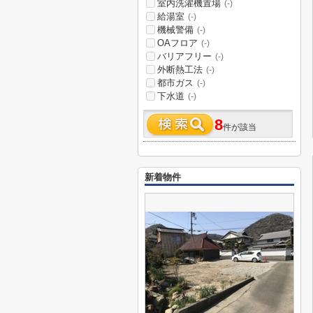
室内洗濯機置場
(-)
給湯室
(-)
機械警備
(-)
OAフロア
(-)
バリアフリー
(-)
外断熱工法
(-)
都市ガス
(-)
下水道
(-)
8
件が該当
新着物件