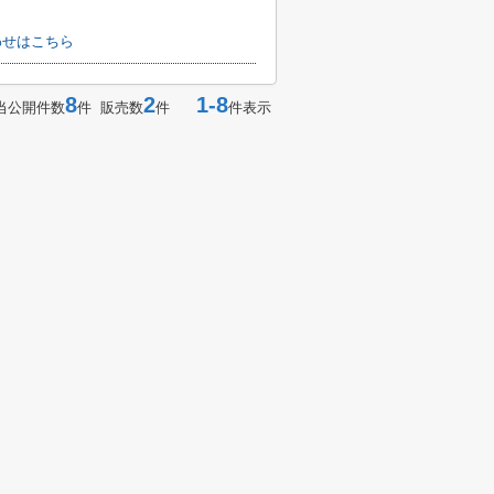
わせはこちら
8
2
1-8
当公開件数
件 販売数
件
件表示