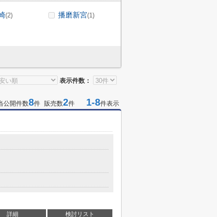
崎
播磨新宮
(2)
(1)
表示件数：
8
2
1-8
当公開件数
件 販売数
件
件表示
詳細
検討リスト