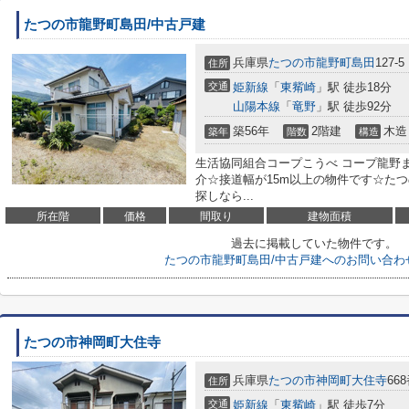
たつの市龍野町島田/中古戸建
兵庫県
たつの市
龍野町島田
127-5
住所
交通
姫新線
「
東觜崎
」駅 徒歩18分
山陽本線
「
竜野
」駅 徒歩92分
築56年
2階建
木造
築年
階数
構造
生活協同組合コープこうべ コープ龍野ま
介☆接道幅が15m以上の物件です☆た
探しなら...
所在階
価格
間取り
建物面積
過去に掲載していた物件です。
たつの市龍野町島田/中古戸建へのお問い合わ
たつの市神岡町大住寺
兵庫県
たつの市
神岡町大住寺
668
住所
交通
姫新線
「
東觜崎
」駅 徒歩7分