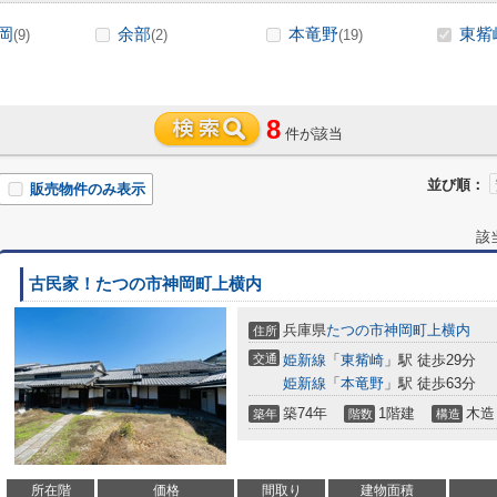
岡
余部
本竜野
東觜
(9)
(2)
(19)
8
件が該当
並び順：
販売物件のみ表示
該
古民家！たつの市神岡町上横内
兵庫県
たつの市
神岡町上横内
住所
交通
姫新線
「
東觜崎
」駅 徒歩29分
姫新線
「
本竜野
」駅 徒歩63分
築74年
1階建
木造
築年
階数
構造
所在階
価格
間取り
建物面積