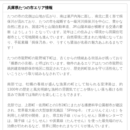
兵庫県たつの市エリア情報
たつの市の北側は山地が広がり、南は瀬戸内海に面し、南北に貫く形で揖
保川が流れており、たつの市を縦断する一級河川揖保川を中心に、豊かな
自然に恵まれ、国道2号と山陽自動車道、JR山陽本線が横断する交通の要
衝（ようしょう）となっています。近年はこの住みよい環境から田園住宅
都市として宅地開発も進んでいます。自然環境に恵まれた地域になってお
り、手延素麺「揖保乃糸」や、うすくち醤油が名産の魅力あふれるまちで
す！
たつの市龍野町の龍野城下町は、古くからの情緒ある街並みが残っており
『播磨の小京都』と呼ばれています。物件のあるエリアはたつの市龍野伝
統的建造物群保存地区に指定されており、歴史的町並みを守り活性化して
いこうという取り組みもなされています。
南部では、牡蠣の養殖が盛んな漁業の町として知られる室津港は、約
1300年の歴史と風光明媚な漁村の雰囲気でどこか懐かしい落ち着ける街
並みで漁港では海釣りを楽しむこともできます。
北部では、上郡町・佐用町との1市2町にまたがる播磨科学公園都市が建設
され、世界最大級の大型放射光施設「SPring-8」（すぷりんぐえいと）を
利用した研究や開発、また、県立粒子線（りゅうしせん）医療センターで
は、陽子線（ようしせん）や炭素線（たんそせん）を使った最先端のがん
治療が行われるなど、世界に開かれたまちづくりが進んでいます。