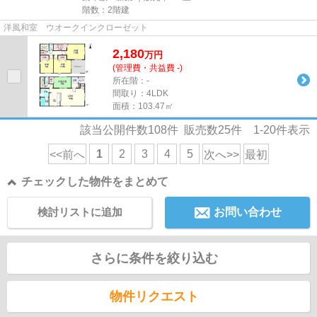
階数：2階建
洋風和室 ウオークインクローゼット
2,180
万
円
(管理費・共益費 -)
所在階：-
間取り：4LDK
面積：103.47㎡
該当公開件数
108
件 販売数
25
件
1-20
件表示
1
2
3
4
5
<<前へ
次へ>>
最初
チェックした物件をまとめて
検討リストに追加
お問い合わせ
さらに条件を絞り込む
物件リクエスト