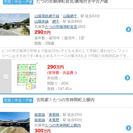
たつの市御津町岩見/農地付き中古戸建
売買｜中古一戸建
山陽電鉄網干線
「
山陽網干
」駅 徒歩63分
山陽本線
「
網干
」駅 徒歩89分
兵庫県
たつの市
御津町岩見
1002
290
万円
築年数：築56年 ｜販売中：
1室
階数：2階建
たつの市立御津小学校まで徒歩23分♪子どもを安心して学校に通わせたいファミ
リーにおすすめです♪車をとめるスペースが最大4台まで可能と比較的広めです
♪8DKの物件です♪南向きの物件で...
290
万
円
(管理費・共益費 -)
所在階：-
間取り：8DK
面積：197.45㎡
古民家！たつの市神岡町上横内
売買｜中古一戸建
姫新線
「
東觜崎
」駅 徒歩29分
姫新線
「
本竜野
」駅 徒歩63分
兵庫県
たつの市
神岡町上横内
300
万円