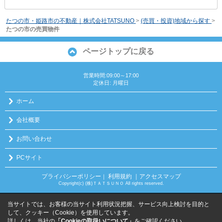
たつの市・姫路市の不動産｜株式会社TATSUNO
>
(売買・投資)地域から探す
>
たつの市の売買物件
ページトップに戻る
営業時間:09:00～17:00
定休日: 月曜日
ホーム
会社概要
お問い合わせ
PCサイト
プライバシーポリシー
利用規約
｜アクセスマップ
｜
Copyright(c) (株)ＴＡＴＳＵＮＯ All rights reserved.
当サイトでは、お客様の当サイト利用状況把握、サービス向上検討を目的と
して、クッキー（Cookie）を使用しています。
詳しくは、当社の
「Cookieの取扱いについて」
をご確認ください。