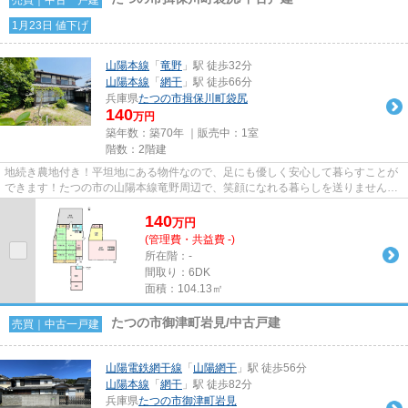
1月23日 値下げ
山陽本線
「
竜野
」駅 徒歩32分
山陽本線
「
網干
」駅 徒歩66分
兵庫県
たつの市
揖保川町袋尻
140
万円
築年数：築70年 ｜販売中：
1室
階数：2階建
地続き農地付き！平坦地にある物件なので、足にも優しく安心して暮らすことが
できます！たつの市の山陽本線竜野周辺で、笑顔になれる暮らしを送りません
か！当社は好条件の一戸建てを...
140
万
円
(管理費・共益費 -)
所在階：-
間取り：6DK
面積：104.13㎡
たつの市御津町岩見/中古戸建
売買｜中古一戸建
山陽電鉄網干線
「
山陽網干
」駅 徒歩56分
山陽本線
「
網干
」駅 徒歩82分
兵庫県
たつの市
御津町岩見