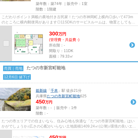
築年数：築74年 ｜販売中：
1室
階数：1階建
こだわりポイント満載の農地付き古民家！たつの市神岡町上横内◎歩いて473m
のところに横内郵便局があります◎11SDKのサービスルームは、物置としても利
用できる広さです◎ご家族との穏や...
300
万
円
(管理費・共益費 -)
所在階：-
間取り：11DK
面積：79.33㎡
たつの市新宮町能地
売買｜売地
12月6日 値下げ
姫新線
「
千本
」駅 徒歩21分
兵庫県
たつの市
新宮町能地
625
450
万円
築年数：- ｜販売中：
1件
階数：-
たつの市エリアでの住まいなら、住み心地も快適な「たつの市新宮町能地」はい
かがでしょうか♪広さの心配がいらない土地面積1409.24㎡(公簿)♪環境の良いエリ
アにある売地です♪土地選び...
450
万
円