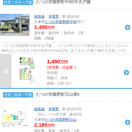
たつの市龍野町中村/中古戸建
売買｜中古一戸建
姫新線
「
本竜野
」駅 徒歩3分
兵庫県
たつの市
龍野町中村
68-7
1,490
万円
築年数：築53年 ｜販売中：
1室
階数：2階建
「たつの市龍野町中村/中古戸建」：たつの市エリアの新居にピッタリ♪こちらの
物件はたつの市立小宅小学校が420m以内にあります♪戸建て物件をお探しの方
は、便利な価格からなる中古物件...
1,490
万
円
(管理費・共益費 -)
所在階：-
間取り：6DK
面積：138.74㎡
たつの市龍野町日山第6
売買｜新築一戸建
姫新線
「
本竜野
」駅 徒歩22分
「日山」バス停下車 徒歩6分
兵庫県
たつの市
龍野町日山
2,180
万円
築年数：新築 ｜販売中：
1室