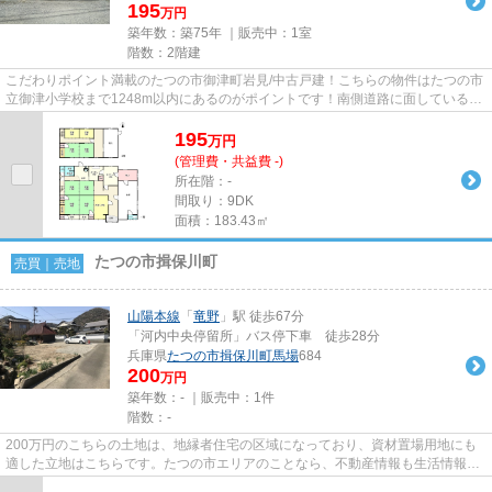
195
万円
築年数：築75年 ｜販売中：
1室
階数：2階建
こだわりポイント満載のたつの市御津町岩見/中古戸建！こちらの物件はたつの市
立御津小学校まで1248m以内にあるのがポイントです！南側道路に面しているた
め、日当たりを確保する事が...
195
万
円
(管理費・共益費 -)
所在階：-
間取り：9DK
面積：183.43㎡
たつの市揖保川町
売買｜売地
山陽本線
「
竜野
」駅 徒歩67分
「河内中央停留所」バス停下車 徒歩28分
兵庫県
たつの市
揖保川町馬場
684
200
万円
築年数：- ｜販売中：
1件
階数：-
200万円のこちらの土地は、地縁者住宅の区域になっており、資材置場用地にも
適した立地はこちらです。たつの市エリアのことなら、不動産情報も生活情報も
当社にお任せください。地域を...