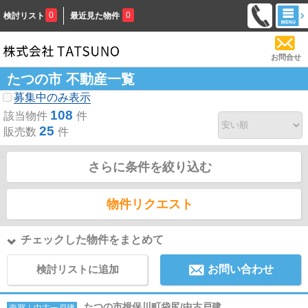
0
0
検討リスト
最近見た物件
お問合せ
たつの市 不動産一覧
募集中のみ表示
108
該当物件
件
25
販売数
件
さらに条件を絞り込む
物件リクエスト
チェックした物件をまとめて
検討リストに追加
お問い合わせ
たつの市揖保川町袋尻/中古戸建
売買｜中古一戸建