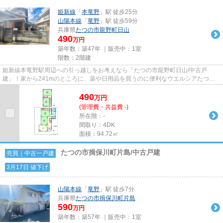
姫新線
「
本竜野
」駅 徒歩25分
山陽本線
「
竜野
」駅 徒歩59分
兵庫県
たつの市
龍野町日山
490
万円
築年数：築47年 ｜販売中：
1室
階数：2階建
姫新線本竜野駅周辺への引っ越しをお考えなら「たつの市龍野町日山/中古戸
建」！家から241mのところに、薬や日用品を買うのに便利なウエルシアたつの
日山店があります！こちらは中古一...
490
万
円
(管理費・共益費 -)
所在階：-
間取り：4DK
面積：94.72㎡
たつの市揖保川町片島/中古戸建
売買｜中古一戸建
3月17日 値下げ
山陽本線
「
竜野
」駅 徒歩7分
兵庫県
たつの市
揖保川町片島
590
万円
築年数：築57年 ｜販売中：
1室