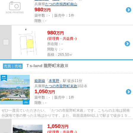
兵庫県
たつの市
揖西町南山
980
万円
築年数：- ｜販売中：
1件
階数：-
980
万
円
(管理費・共益費 -)
所在階：-
間取り：-
面積：265.50㎡
Ｔs-land 龍野町末政Ⅲ
売買｜売地
姫新線
「
本竜野
」駅 徒歩11分
兵庫県
たつの市
龍野町末政
102-8
1,050
万円
築年数：- ｜販売中：
1件
階数：-
ぜひ一度見ていただきたい、「たつの市龍野町末政」です。こちらの土地は開発
分譲地で形の整った土地ばかりです。また、前面道路6m以上で駅まで徒歩１５分
圏内の立地です。土地購入を...
1,050
万
円
(管理費・共益費 -)