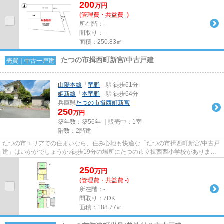
200
万
円
(管理費・共益費 -)
所在階：-
間取り：-
面積：250.83㎡
たつの市揖西町新宮/中古戸建
売買｜中古一戸建
山陽本線
「
竜野
」駅 徒歩61分
姫新線
「
本竜野
」駅 徒歩64分
兵庫県
たつの市
揖西町新宮
250
万円
築年数：築56年 ｜販売中：
1室
階数：2階建
たつの市エリアでの住まいなら、住み心地も快適な「たつの市揖西町新宮/中古戸
建」はいかがでしょうか♪徒歩19分の場所にたつの市立揖西西小学校があります♪
南側道路に面した物件です♪...
250
万
円
(管理費・共益費 -)
所在階：-
間取り：7DK
面積：188.77㎡