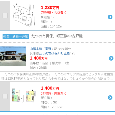
1,230
万
円
(管理費・共益費 -)
所在階：-
間取り：-
面積：154.12㎡
たつの市揖保川町正條/中古戸建
売買｜新築一戸建
山陽本線
「
竜野
」駅 徒歩10分
兵庫県
たつの市
揖保川町正條
425
1,480
万円
築年数：新築 ｜販売中：
1室
階数：2階建
「たつの市揖保川町正條/中古戸建」：たつの市エリアの新居にピッタリ☆建物面
積は120.17平米となっており広さも十分ではないでしょうか☆物件から駅まで徒
歩10分です☆お客様からニーズ...
1,480
万
円
(管理費・共益費 -)
所在階：-
間取り：3K
面積：120.17㎡