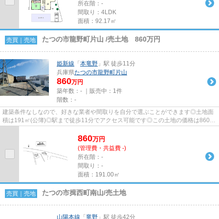
所在階：-
間取り：4LDK
面積：92.17㎡
たつの市龍野町片山 /売土地 860万円
売買｜売地
姫新線
「
本竜野
」駅 徒歩11分
兵庫県
たつの市
龍野町片山
860
万円
築年数：- ｜販売中：
1件
階数：-
建築条件なしなので、好きな業者や間取りを自分で選ぶことができます◎土地面
積は191㎡(公簿)◎駅まで徒歩11分でアクセス可能です◎この土地の価格は860万
円です◎不動産探しでお困りのこ...
860
万
円
(管理費・共益費 -)
所在階：-
間取り：-
面積：191.00㎡
たつの市揖西町南山/売土地
売買｜売地
山陽本線
「
竜野
」駅 徒歩42分