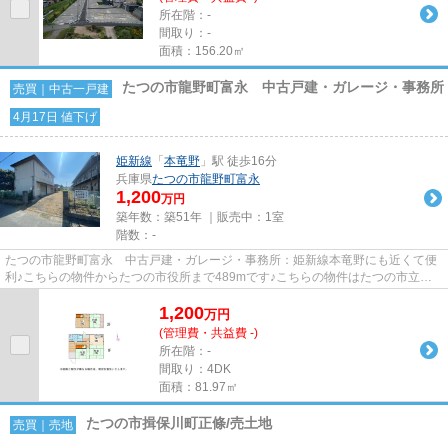
所在階：-
間取り：-
面積：156.20㎡
たつの市龍野町富永 中古戸建・ガレージ・事務所
売買｜中古一戸建
4月17日 値下げ
姫新線
「
本竜野
」駅 徒歩16分
兵庫県
たつの市
龍野町富永
1,200
万円
築年数：築51年 ｜販売中：
1室
階数：-
たつの市龍野町富永 中古戸建・ガレージ・事務所：姫新線本竜野にも近くて便
利♪こちらの物件からたつの市役所まで489mです♪こちらの物件はたつの市立小
宅小学校が1769m以内にあります...
1,200
万
円
(管理費・共益費 -)
所在階：-
間取り：4DK
面積：81.97㎡
たつの市揖保川町正條/売土地
売買｜売地