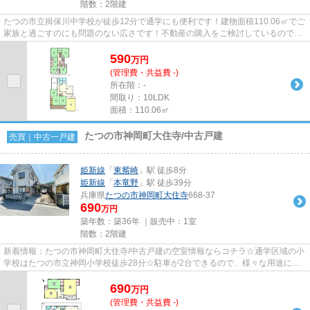
階数：2階建
たつの市立揖保川中学校が徒歩12分で通学にも便利です！建物面積110.06㎡でご
家族と過ごすのにも問題のない広さです！不動産の購入をご検討しているのであ
れば、不動産情報を豊富に取...
590
万
円
(管理費・共益費 -)
所在階：-
間取り：10LDK
面積：110.06㎡
たつの市神岡町大住寺/中古戸建
売買｜中古一戸建
姫新線
「
東觜崎
」駅 徒歩8分
姫新線
「
本竜野
」駅 徒歩39分
兵庫県
たつの市
神岡町大住寺
668-37
690
万円
築年数：築36年 ｜販売中：
1室
階数：2階建
新着情報：たつの市神岡町大住寺/中古戸建の空室情報ならコチラ☆通学区域の小
学校はたつの市立神岡小学校徒歩28分☆駐車が2台できるので、様々な用途に使
えます☆接道幅が10m以上と安心...
690
万
円
(管理費・共益費 -)