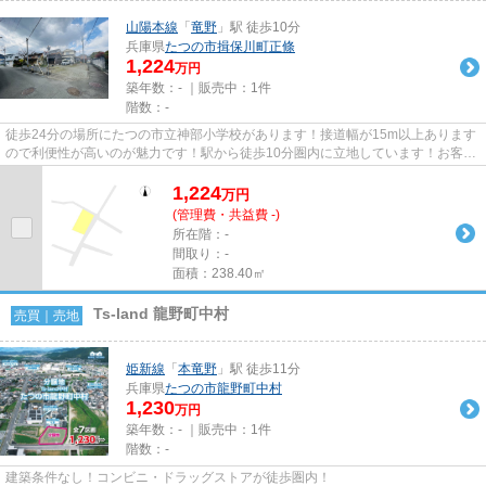
山陽本線
「
竜野
」駅 徒歩10分
兵庫県
たつの市
揖保川町正條
1,224
万円
築年数：- ｜販売中：
1件
階数：-
徒歩24分の場所にたつの市立神部小学校があります！接道幅が15m以上あります
ので利便性が高いのが魅力です！駅から徒歩10分圏内に立地しています！お客様
の住まいに求める条件は何です...
1,224
万
円
(管理費・共益費 -)
所在階：-
間取り：-
面積：238.40㎡
Ts-land 龍野町中村
売買｜売地
姫新線
「
本竜野
」駅 徒歩11分
兵庫県
たつの市
龍野町中村
1,230
万円
築年数：- ｜販売中：
1件
階数：-
建築条件なし！コンビニ・ドラッグストアが徒歩圏内！