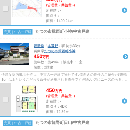
(管理費・共益費 -)
所在階：-
間取り：-
面積：1409.24㎡
たつの市揖西町小神/中古戸建
売買｜中古一戸建
姫新線
「
本竜野
」駅 徒歩33分
兵庫県
たつの市
揖西町小神
450
万円
築年数：築49年 ｜販売中：
1室
階数：2階建
快適な室内環境を持つ、中古の一戸建て物件です♪南向きの物件のご紹介♪接道幅
10m以上というこだわり条件が適用される物件です♪幅広い方にニーズのある、
広々とした4DKの物件です♪たつ...
450
万
円
(管理費・共益費 -)
所在階：-
間取り：4DK
面積：72.86㎡
たつの市龍野町日山/中古戸建
売買｜中古一戸建