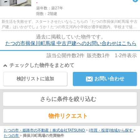
-
築年数：築27年
階数：2階建
新生活を失敗せず、スタートさせたいならこちらの「たつの市揖保川町馬場 中古
戸建」はいかがでしょうか！たつの市立河内小学校が通学範囲内、学校まで徒歩
27分！IHクッキングヒーター...
過去に掲載していた物件です。
たつの市揖保川町馬場 中古戸建へのお問い合わせはこちら
該当公開件数
2
件 販売数
1
件
1-2
件表示
チェックした物件をまとめて
検討リストに追加
お問い合わせ
さらに条件を絞り込む
物件リクエスト
たつの市・姫路市の不動産｜株式会社TATSUNO
>
(売買・投資)地域から探す
>
たつの市
>
揖保川町馬場の売買物件