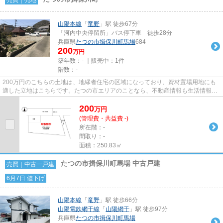
山陽本線
「
竜野
」駅 徒歩67分
「河内中央停留所」バス停下車 徒歩28分
兵庫県
たつの市
揖保川町馬場
684
200
万円
築年数：- ｜販売中：
1件
階数：-
200万円のこちらの土地は、地縁者住宅の区域になっており、資材置場用地にも
適した立地はこちらです。たつの市エリアのことなら、不動産情報も生活情報も
当社にお任せください。地域を...
200
万
円
(管理費・共益費 -)
所在階：-
間取り：-
面積：250.83㎡
たつの市揖保川町馬場 中古戸建
売買｜中古一戸建
6月7日 値下げ
山陽本線
「
竜野
」駅 徒歩66分
山陽電鉄網干線
「
山陽網干
」駅 徒歩97分
兵庫県
たつの市
揖保川町馬場