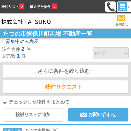
0
0
検討リスト
最近見た物件
お問合せ
たつの市揖保川町馬場 不動産一覧
募集中のみ表示
2
該当物件
件
1
販売数
件
さらに条件を絞り込む
物件リクエスト
チェックした物件をまとめて
検討リストに追加
お問い合わせ
たつの市揖保川町
売買｜売地