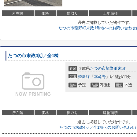
所在階
価格
間取り
土地面積
過去に掲載していた物件です。
たつの市龍野町末政1号地へのお問い合わせ
たつの市末政4期／全1棟
兵庫県
たつの市
龍野町末政
住所
交通
姫新線
「
本竜野
」駅 徒歩11分
予定
2階建
木造
築年
階数
構造
所在階
価格
間取り
建物面積
過去に掲載していた物件です。
たつの市末政4期／全1棟へのお問い合わせ