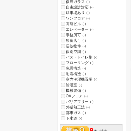
複層ガラス
(-)
自由設計対応
(-)
駐車場あり
(-)
ワンフロア
(-)
高層ビル
(-)
エレベーター
(-)
事務所可
(-)
飲食店可
(-)
居抜物件
(-)
個別空調
(-)
バス・トイレ別
(-)
フローリング
(-)
免震構造
(-)
耐震構造
(-)
室内洗濯機置場
(-)
給湯室
(-)
機械警備
(-)
OAフロア
(-)
バリアフリー
(-)
外断熱工法
(-)
都市ガス
(-)
下水道
(-)
9