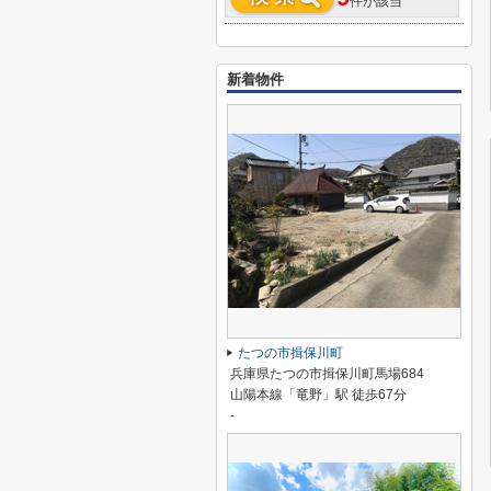
件が該当
新着物件
たつの市揖保川町
兵庫県たつの市揖保川町馬場684
山陽本線「竜野」駅 徒歩67分
-