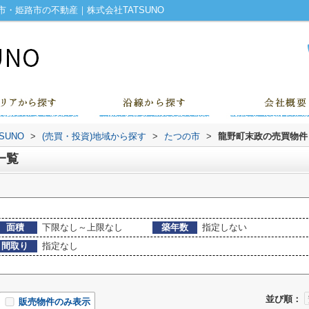
・姫路市の不動産｜株式会社TATSUNO
UNO
>
(売買・投資)地域から探す
>
たつの市
>
龍野町末政の売買物件
一覧
面積
下限なし～上限なし
築年数
指定しない
間取り
指定なし
並び順：
販売物件のみ表示