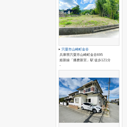
宍粟市山崎町金谷
兵庫県宍粟市山崎町金谷695
姫新線「播磨新宮」駅 徒歩121分
-