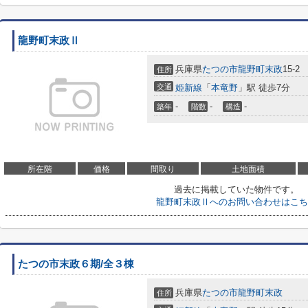
龍野町末政Ⅱ
兵庫県
たつの市
龍野町末政
15-2
住所
交通
姫新線
「
本竜野
」駅 徒歩7分
-
-
-
築年
階数
構造
所在階
価格
間取り
土地面積
過去に掲載していた物件です。
龍野町末政Ⅱへのお問い合わせはこち
たつの市末政６期/全３棟
兵庫県
たつの市
龍野町末政
住所