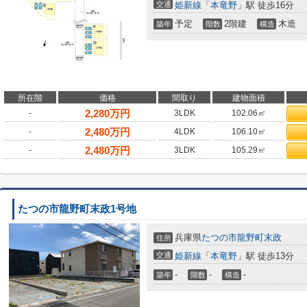
交通
姫新線
「
本竜野
」駅 徒歩16分
予定
2階建
木造
築年
階数
構造
所在階
価格
間取り
建物面積
2,280
万円
-
3LDK
102.06㎡
2,480
万円
-
4LDK
106.10㎡
2,480
万円
-
3LDK
105.29㎡
たつの市龍野町末政1号地
兵庫県
たつの市
龍野町末政
住所
交通
姫新線
「
本竜野
」駅 徒歩13分
-
-
-
築年
階数
構造