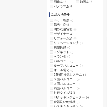
画像あり
動画あり
パノラマあり
こだわり条件
ペット相談
(-)
陽当り良好
(-)
閑静な住宅地
(-)
デザイナーズ
(-)
リフォーム済
(-)
リノベーション済
(-)
眺望良好
(-)
メゾネット
(-)
ベランダ
(-)
バルコニー
(-)
ルーフバルコニー
(-)
オール電化
(-)
24時間換気システム
(-)
２面バルコニー
(-)
３面バルコニー
(-)
両面バルコニー
(-)
外観タイル張り
(-)
IHクッキングヒーター
(-)
食器洗い乾燥機
(-)
システムキッチン
(-)