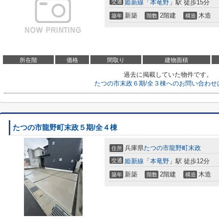
交通
姫新線
「
本竜野
」駅 徒歩15分
新築
2階建
木造
築年
階数
構造
所在階
価格
間取り
建物面積
過去に掲載していた物件です。
たつの市末政６期/全３棟へのお問い合わせ
たつの市龍野町末政５期/全４棟
兵庫県
たつの市
龍野町末政
住所
交通
姫新線
「
本竜野
」駅 徒歩12分
新築
2階建
木造
築年
階数
構造