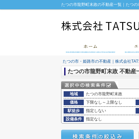
たつの市龍野町末政の不動産一覧｜たつの市
たつの市・姫路市の不動産｜株式会社TATS
たつの市龍野町末政 不動産
地域
たつの市龍野町末政
価格
下限なし～上限なし
駅徒歩
指定しない
設備条件
指定なし