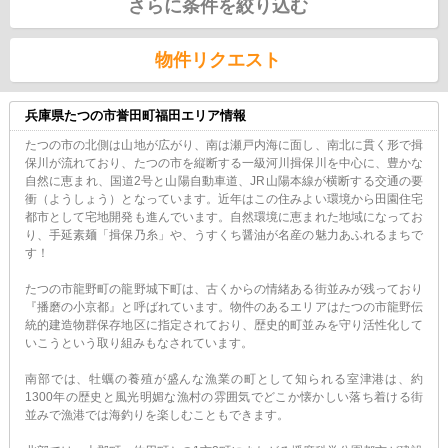
さらに条件を絞り込む
物件リクエスト
兵庫県たつの市誉田町福田エリア情報
たつの市の北側は山地が広がり、南は瀬戸内海に面し、南北に貫く形で揖
保川が流れており、たつの市を縦断する一級河川揖保川を中心に、豊かな
自然に恵まれ、国道2号と山陽自動車道、JR山陽本線が横断する交通の要
衝（ようしょう）となっています。近年はこの住みよい環境から田園住宅
都市として宅地開発も進んでいます。自然環境に恵まれた地域になってお
り、手延素麺「揖保乃糸」や、うすくち醤油が名産の魅力あふれるまちで
す！
たつの市龍野町の龍野城下町は、古くからの情緒ある街並みが残っており
『播磨の小京都』と呼ばれています。物件のあるエリアはたつの市龍野伝
統的建造物群保存地区に指定されており、歴史的町並みを守り活性化して
いこうという取り組みもなされています。
南部では、牡蠣の養殖が盛んな漁業の町として知られる室津港は、約
1300年の歴史と風光明媚な漁村の雰囲気でどこか懐かしい落ち着ける街
並みで漁港では海釣りを楽しむこともできます。