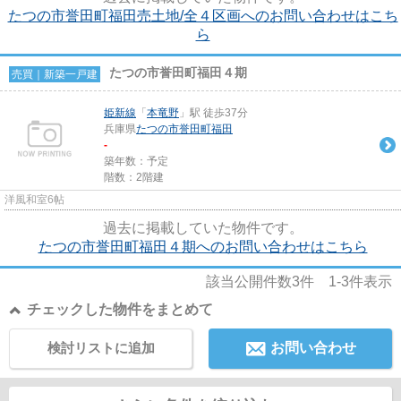
たつの市誉田町福田売土地/全４区画へのお問い合わせはこち
ら
たつの市誉田町福田４期
売買｜新築一戸建
姫新線
「
本竜野
」駅 徒歩37分
兵庫県
たつの市
誉田町福田
-
築年数：予定
階数：2階建
洋風和室6帖
過去に掲載していた物件です。
たつの市誉田町福田４期へのお問い合わせはこちら
該当公開件数
3
件
1-3
件表示
チェックした物件をまとめて
検討リストに追加
お問い合わせ