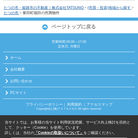
たつの市・姫路市の不動産｜株式会社TATSUNO
>
(売買・投資)地域から探す
>
たつの市
>
誉田町福田の売買物件
ページトップに戻る
営業時間:09:00～17:00
定休日: 月曜日
ホーム
会社概要
お問い合わせ
PCサイト
プライバシーポリシー
利用規約
｜アクセスマップ
｜
Copyright(c) (株)ＴＡＴＳＵＮＯ All rights reserved.
当サイトでは、お客様の当サイト利用状況把握、サービス向上検討を目的と
して、クッキー（Cookie）を使用しています。
詳しくは、当社の
「Cookieの取扱いについて」
をご確認ください。