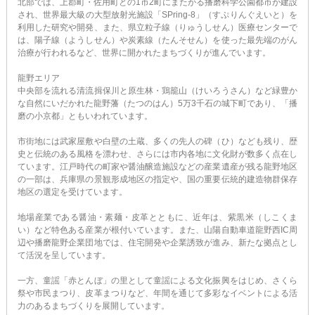
北部では、上郡町・佐用町との1市2町にまたがる播磨科学公園都市が建設
され、世界最大級の大型放射光施設「SPring-8」（すぷりんぐえいと）を
利用した研究や開発、また、県立粒子線（りゅうしせん）医療センターで
は、陽子線（ようしせん）や炭素線（たんそせん）を使った最先端のがん
治療が行われるなど、世界に開かれたまちづくりが進んでいます。
龍野エリア
中央部を流れる清流揖保川と原生林・鶏籠山（けいろうさん）など緑豊か
な自然にいだかれた龍野藩（たつのはん）5万3千石の城下町であり、「播
磨の小京都」ともいわれています。
市街地には武家屋敷や白壁の土蔵、多くの先人の碑（ひ）なども残り、歴
史と伝統のある風格を漂わせ、さらには市内各地に文化財が数多く点在し
ています。江戸時代の町家や醤油醸造施設などの産業遺産が残る龍野地区
の一部は、兵庫県の景観形成地区の指定や、国の重要伝統的建造物群保存
地区の選定を受けています。
地場産業である醤油・素麺・皮革とともに、近年は、紫黒米（しこくま
い）など特色ある産業が根付いています。また、山陽自動車道龍野西IC周
辺や播磨龍野企業団地では、住宅開発や企業誘致が進み、新たな拠点とし
て活況を呈しています。
一方、童謡「赤とんぼ」の里として童謡による文化振興をはじめ、さくら
祭や市民まつり、皮革まつりなど、年間を通じて多彩なイベントによる活
力のあるまちづくりを展開しています。