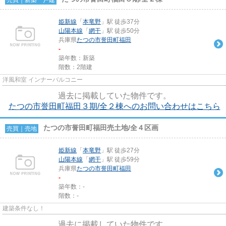
姫新線
「
本竜野
」駅 徒歩37分
山陽本線
「
網干
」駅 徒歩50分
兵庫県
たつの市
誉田町福田
-
築年数：新築
階数：2階建
洋風和室 インナーバルコニー
過去に掲載していた物件です。
たつの市誉田町福田３期/全２棟へのお問い合わせはこちら
たつの市誉田町福田売土地/全４区画
売買｜売地
姫新線
「
本竜野
」駅 徒歩27分
山陽本線
「
網干
」駅 徒歩59分
兵庫県
たつの市
誉田町福田
-
築年数：-
階数：-
建築条件なし！
過去に掲載していた物件です。