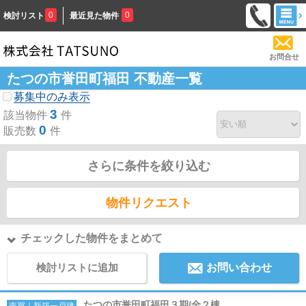
0
0
検討リスト
最近見た物件
お問合せ
たつの市誉田町福田 不動産一覧
募集中のみ表示
3
該当物件
件
0
販売数
件
さらに条件を絞り込む
物件リクエスト
チェックした物件をまとめて
検討リストに追加
お問い合わせ
たつの市誉田町福田３期/全２棟
売買｜新築一戸建