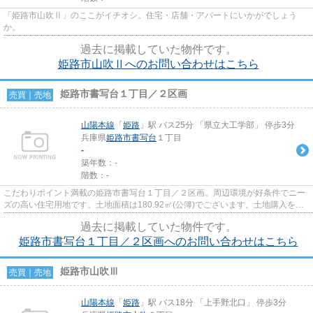
「姫路市山吹Ⅱ」のここがイチオシ。住宅・店舗・アパートにいかがでしょう
か。
過去に掲載していた物件です。
姫路市山吹Ⅱへのお問い合わせはこちら
姫路市書写台１丁目／２区画
売買｜売地
山陽本線
「
姫路
」駅 バス25分 「県立大工学部」 停歩3分
兵庫県
姫路市
書写台
１丁目
-
築年数：-
階数：-
こだわりポイント満載の姫路市書写台１丁目／２区画。周辺環境が好条件でニー
ズの高い住宅用地です。土地面積は180.92㎡(公簿)でございます。土地購入をお
考えの方にイチオシの売地が...
過去に掲載していた物件です。
姫路市書写台１丁目／２区画へのお問い合わせはこちら
姫路市山吹Ⅲ
売買｜売地
山陽本線
「
姫路
」駅 バス18分 「上手野北口」 停歩3分