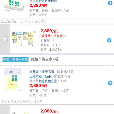
兵庫県
姫路市
伊伝居
2,880
万円
築年数：新築 ｜販売中：
1室
階数：2階建
全居室洋室 カウンターキッチン
2,880
万
円
(管理費・共益費 -)
所在階：-
間取り：4LDK
面積：114.27㎡
姫路市御立東7期
売買｜新築一戸建
姫新線
「
播磨高岡
」駅 徒歩45分
山陽本線
「
姫路
」駅 徒歩67分
兵庫県
姫路市
御立東
４丁目
2,880
万円
築年数：予定 ｜販売中：
1室
階数：2階建
ファミリークローゼット2ヶ所
2,880
万
円