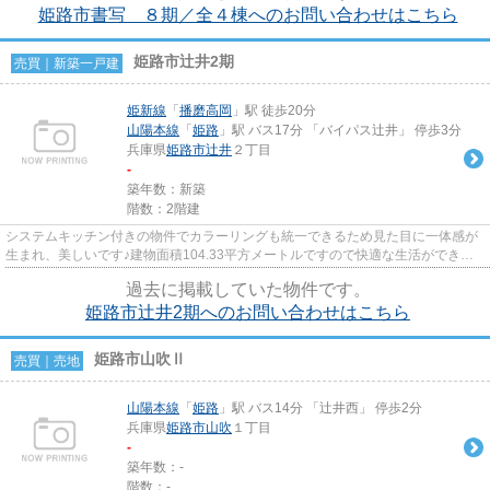
姫路市書写 ８期／全４棟へのお問い合わせはこちら
姫路市辻井2期
売買｜新築一戸建
姫新線
「
播磨高岡
」駅 徒歩20分
山陽本線
「
姫路
」駅 バス17分 「バイパス辻井」 停歩3分
兵庫県
姫路市
辻井
２丁目
-
築年数：新築
階数：2階建
システムキッチン付きの物件でカラーリングも統一できるため見た目に一体感が
生まれ、美しいです♪建物面積104.33平方メートルですので快適な生活ができま
す♪お問い合わせは、お電話ま...
過去に掲載していた物件です。
姫路市辻井2期へのお問い合わせはこちら
姫路市山吹Ⅱ
売買｜売地
山陽本線
「
姫路
」駅 バス14分 「辻井西」 停歩2分
兵庫県
姫路市
山吹
１丁目
-
築年数：-
階数：-