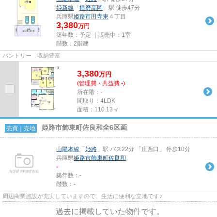
姫新線
「
播磨高岡
」駅 徒歩47分
兵庫県
姫路市
田寺東
４丁目
3,380
万円
築年数：予定 ｜販売中：
1室
階数：2階建
パントリー 収納豊富
3,380
万
円
(管理費・共益費 -)
所在階：-
間取り：4LDK
面積：110.13㎡
姫路市飾東町佐良和全6区画
売買｜売地
山陽本線
「
姫路
」駅 バス22分 「庄西口」 停歩10分
兵庫県
姫路市
飾東町佐良和
-
築年数：-
階数：-
周辺商業施設が充実していますので、生活に便利な立地です♪
過去に掲載していた物件です。