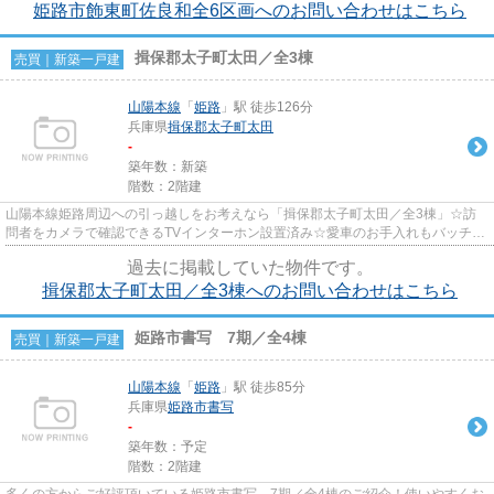
姫路市飾東町佐良和全6区画へのお問い合わせはこちら
揖保郡太子町太田／全3棟
売買｜新築一戸建
山陽本線
「
姫路
」駅 徒歩126分
兵庫県
揖保郡太子町
太田
-
築年数：新築
階数：2階建
山陽本線姫路周辺への引っ越しをお考えなら「揖保郡太子町太田／全3棟」☆訪
問者をカメラで確認できるTVインターホン設置済み☆愛車のお手入れもバッチ
リ、シャッター設置で安心安全です...
過去に掲載していた物件です。
揖保郡太子町太田／全3棟へのお問い合わせはこちら
姫路市書写 7期／全4棟
売買｜新築一戸建
山陽本線
「
姫路
」駅 徒歩85分
兵庫県
姫路市
書写
-
築年数：予定
階数：2階建
多くの方からご好評頂いている姫路市書写 7期／全4棟のご紹介！使いやすくお