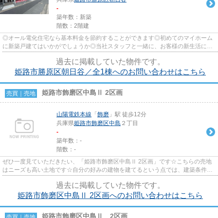
-
築年数：新築
階数：2階建
◎オール電化住宅なら基本料金を節約することができます◎初めてのマイホーム
に新築戸建てはいかがでしょうか◎当社スタッフと一緒に、お客様の新生活に相
応しいマイホームを探しましょう...
過去に掲載していた物件です。
姫路市勝原区朝日谷／全1棟へのお問い合わせはこちら
姫路市飾磨区中島Ⅱ 2区画
売買｜売地
山陽電鉄本線
「
飾磨
」駅 徒歩12分
兵庫県
姫路市
飾磨区中島
２丁目
-
築年数：-
階数：-
ぜひ一度見ていただきたい、「姫路市飾磨区中島Ⅱ 2区画」です☆こちらの売地
はニーズも高い土地です☆自分の好みの建物を建てるという点では、建築条件の
ない土地がイチオシですよ☆土地...
過去に掲載していた物件です。
姫路市飾磨区中島Ⅱ 2区画へのお問い合わせはこちら
姫路市飾磨区中島Ⅱ 2区画
売買｜売地