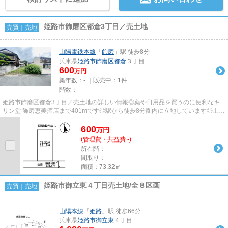
姫路市飾磨区都倉3丁目／売土地
売買｜売地
山陽電鉄本線
「
飾磨
」駅 徒歩8分
兵庫県
姫路市
飾磨区都倉
３丁目
600
万円
築年数：- ｜販売中：
1件
階数：-
姫路市飾磨区都倉3丁目／売土地の詳しい情報◎薬や日用品を買うのに便利なキ
リン堂 飾磨恵美酒店まで401mです◎駅から徒歩8分圏内に立地しています◎土地
面積は73.32㎡(公簿)あります◎不...
600
万
円
(管理費・共益費 -)
所在階：-
間取り：-
面積：73.32㎡
姫路市御立東４丁目売土地/全８区画
売買｜売地
山陽本線
「
姫路
」駅 徒歩66分
兵庫県
姫路市
御立東
４丁目