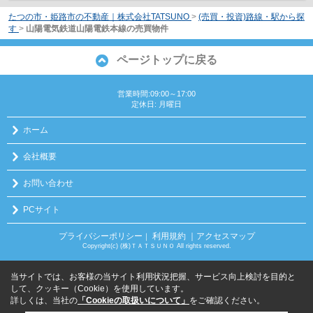
たつの市・姫路市の不動産｜株式会社TATSUNO
>
(売買・投資)路線・駅から探
す
>
山陽電気鉄道山陽電鉄本線の売買物件
ページトップに戻る
営業時間:09:00～17:00
定休日: 月曜日
ホーム
会社概要
お問い合わせ
PCサイト
プライバシーポリシー
利用規約
｜アクセスマップ
｜
Copyright(c) (株)ＴＡＴＳＵＮＯ All rights reserved.
当サイトでは、お客様の当サイト利用状況把握、サービス向上検討を目的と
して、クッキー（Cookie）を使用しています。
詳しくは、当社の
「Cookieの取扱いについて」
をご確認ください。