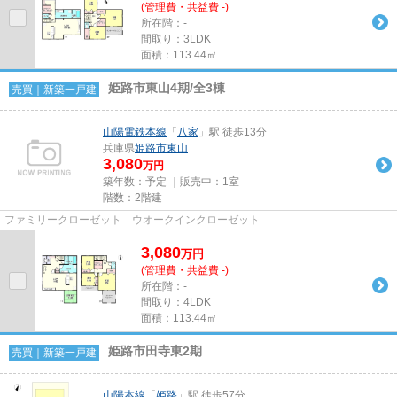
(管理費・共益費 -)
所在階：-
間取り：3LDK
面積：113.44㎡
姫路市東山4期/全3棟
売買｜新築一戸建
山陽電鉄本線
「
八家
」駅 徒歩13分
兵庫県
姫路市
東山
3,080
万円
築年数：予定 ｜販売中：
1室
階数：2階建
ファミリークローゼット ウオークインクローゼット
3,080
万
円
(管理費・共益費 -)
所在階：-
間取り：4LDK
面積：113.44㎡
姫路市田寺東2期
売買｜新築一戸建
山陽本線
「
姫路
」駅 徒歩57分