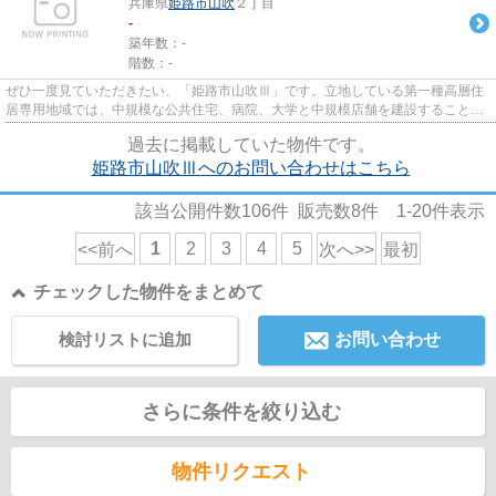
兵庫県
姫路市
山吹
２丁目
-
築年数：-
階数：-
ぜひ一度見ていただきたい、「姫路市山吹Ⅲ」です。立地している第一種高層住
居専用地域では、中規模な公共住宅、病院、大学と中規模店舗を建設することが
できます。こちらの土地は100...
過去に掲載していた物件です。
姫路市山吹Ⅲへのお問い合わせはこちら
該当公開件数
106
件 販売数
8
件
1-20
件表示
1
2
3
4
5
<<前へ
次へ>>
最初
チェックした物件をまとめて
検討リストに追加
お問い合わせ
さらに条件を絞り込む
物件リクエスト