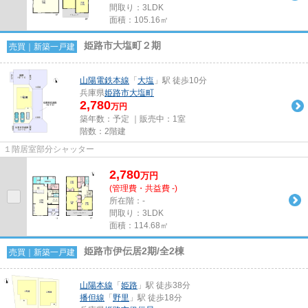
間取り：3LDK
面積：105.16㎡
姫路市大塩町２期
売買｜新築一戸建
山陽電鉄本線
「
大塩
」駅 徒歩10分
兵庫県
姫路市
大塩町
2,780
万円
築年数：予定 ｜販売中：
1室
階数：2階建
１階居室部分シャッター
2,780
万
円
(管理費・共益費 -)
所在階：-
間取り：3LDK
面積：114.68㎡
姫路市伊伝居2期/全2棟
売買｜新築一戸建
山陽本線
「
姫路
」駅 徒歩38分
播但線
「
野里
」駅 徒歩18分