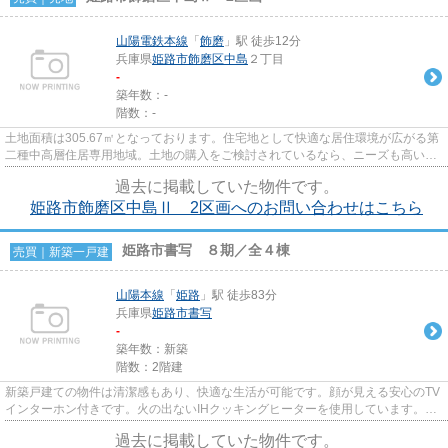
山陽電鉄本線
「
飾磨
」駅 徒歩12分
兵庫県
姫路市
飾磨区中島
２丁目
-
築年数：-
階数：-
土地面積は305.67㎡となっております。住宅地として快適な居住環境が広がる第
二種中高層住居専用地域。土地の購入をご検討されているなら、ニーズも高いこ
ちらの売地はいかがでしょう...
過去に掲載していた物件です。
姫路市飾磨区中島Ⅱ 2区画へのお問い合わせはこちら
姫路市書写 ８期／全４棟
売買｜新築一戸建
山陽本線
「
姫路
」駅 徒歩83分
兵庫県
姫路市
書写
-
築年数：新築
階数：2階建
新築戸建ての物件は清潔感もあり、快適な生活が可能です。顔が見える安心のTV
インターホン付きです。火の出ないIHクッキングヒーターを使用しています。2
台の駐車が可能なので、便利で...
過去に掲載していた物件です。