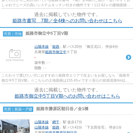
しゃれでニーズの高いシステムキッチン付きの物件です！112.62㎡の建物面積が
ある物件です！ご家族内でも...
過去に掲載していた物件です。
姫路市書写 7期／全4棟へのお問い合わせはこちら
姫路市御立中5丁目V期
売買｜売地
山陽本線
「
姫路
」駅 バス20分 「御立北口」 停歩4分
兵庫県
姫路市
御立中
５丁目
-
築年数：-
階数：-
こだわりで選びたい方におすすめ☆姫路市エリアで住まいをお探しなら「姫路市
御立中5丁目V期」☆こちらの土地面積は155.45㎡です☆安心の前面道路6m以上
の条件を備えております☆専門知識...
過去に掲載していた物件です。
姫路市御立中5丁目V期へのお問い合わせはこちら
姫路市勝原区朝日谷／全1棟
売買｜新築一戸建
山陽本線
「
網干
」駅 徒歩17分
山陽本線
「
姫路
」駅 バス42分 「下太田住宅」 停歩1分
兵庫県
姫路市
勝原区朝日谷