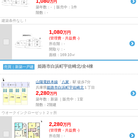
1,080
万円
築年数：- ｜販売中：
1件
階数：-
建築条件なし！
1,080
万
円
(管理費・共益費 -)
所在階：-
間取り：-
面積：169.10㎡
姫路市白浜町宇佐崎北/全4棟
売買｜新築一戸建
山陽電鉄本線
「
八家
」駅 徒歩7分
兵庫県
姫路市
白浜町宇佐崎北
１丁目
2,280
万円
築年数：新築 ｜販売中：
1室
階数：2階建
ウオークインクローゼット２ヶ所
2,280
万
円
(管理費・共益費 -)
所在階：-