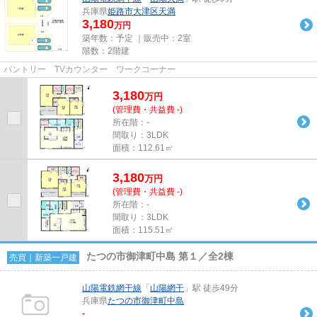
兵庫県
姫路市
大津区天満
3,180
万円
築年数：予定 ｜販売中：
2室
階数：2階建
パントリー TVカウンター ワークコーナー
3,180
万
円
(管理費・共益費 -)
所在階：-
間取り：3LDK
面積：112.61㎡
3,180
万
円
(管理費・共益費 -)
所在階：-
間取り：3LDK
面積：115.51㎡
たつの市御津町中島 第１／全2棟
売買｜新築一戸建
山陽電鉄網干線
「
山陽網干
」駅 徒歩49分
兵庫県
たつの市
御津町中島
-