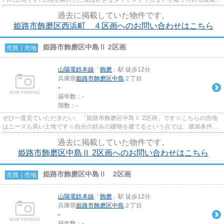
件なし♪住まい探しは税金や住...
過去に掲載していた物件です。
姫路市飾磨区西浜町 ４区画へのお問い合わせはこちら
姫路市飾磨区中島Ⅱ 2区画
売買｜売地
山陽電鉄本線
「
飾磨
」駅 徒歩12分
兵庫県
姫路市
飾磨区中島
２丁目
-
築年数：-
階数：-
ぜひ一度見ていただきたい、「姫路市飾磨区中島Ⅱ 2区画」です☆こちらの売地
はニーズも高い土地です☆自分の好みの建物を建てるという点では、建築条件の
ない土地がイチオシですよ☆土地...
過去に掲載していた物件です。
姫路市飾磨区中島Ⅱ 2区画へのお問い合わせはこちら
姫路市飾磨区中島Ⅱ 2区画
売買｜売地
山陽電鉄本線
「
飾磨
」駅 徒歩12分
兵庫県
姫路市
飾磨区中島
２丁目
-
築年数：-