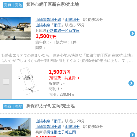
姫路市網干区新在家/売土地
売買｜売地
山陽電鉄網干線
「
山陽網干
」駅 徒歩16分
山陽本線
「
網干
」駅 徒歩55分
兵庫県
姫路市
網干区新在家
1,500
万円
築年数：- ｜販売中：
1件
階数：-
姫路市エリアでの住まいなら、住み心地も快適な「姫路市網干区新在家/売土地」
はいかがでしょうか♪網干本町郵便局もすぐ近く(徒歩5分)の場所にあり、受け取
りや手続きも楽です♪不動産...
1,500
万
円
(管理費・共益費 -)
所在階：-
間取り：-
面積：238.84㎡
揖保郡太子町立岡/売土地
売買｜売地
山陽本線
「
網干
」駅 徒歩20分
山陽電鉄網干線
「
山陽網干
」駅 徒歩58分
兵庫県
揖保郡太子町
立岡