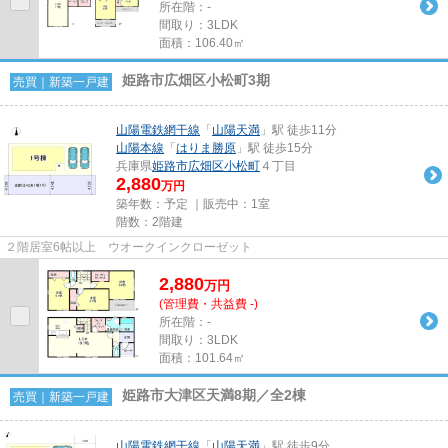
所在階：-
間取り：3LDK
面積：106.40㎡
姫路市広畑区小松町3期
売買｜新築一戸建
山陽電鉄網干線
「
山陽天満
」駅 徒歩11分
山陽本線
「
はりま勝原
」駅 徒歩15分
兵庫県
姫路市
広畑区小松町
４丁目
2,880
万円
築年数：予定 ｜販売中：
1室
階数：2階建
２階居室6帖以上 ウオークインクローゼット
2,880
万
円
(管理費・共益費 -)
所在階：-
間取り：3LDK
面積：101.64㎡
姫路市大津区天満8期／全2棟
売買｜新築一戸建
山陽電鉄網干線
「
山陽天満
」駅 徒歩9分