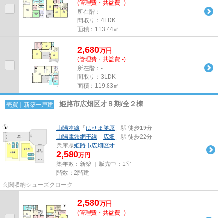
(管理費・共益費 -)
所在階：-
間取り：4LDK
面積：113.44㎡
2,680
万
円
(管理費・共益費 -)
所在階：-
間取り：3LDK
面積：119.83㎡
姫路市広畑区才８期/全２棟
売買｜新築一戸建
山陽本線
「
はりま勝原
」駅 徒歩19分
山陽電鉄網干線
「
広畑
」駅 徒歩22分
兵庫県
姫路市
広畑区才
2,580
万円
築年数：新築 ｜販売中：
1室
階数：2階建
玄関収納シューズクローク
2,580
万
円
(管理費・共益費 -)