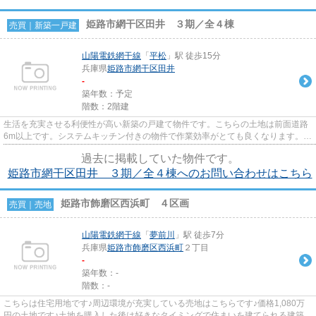
姫路市網干区田井 ３期／全４棟
売買｜新築一戸建
山陽電鉄網干線
「
平松
」駅 徒歩15分
兵庫県
姫路市
網干区田井
-
築年数：予定
階数：2階建
生活を充実させる利便性が高い新築の戸建て物件です。こちらの土地は前面道路
6m以上です。システムキッチン付きの物件で作業効率がとても良くなります。備
蓄品を入れることができる床...
過去に掲載していた物件です。
姫路市網干区田井 ３期／全４棟へのお問い合わせはこちら
姫路市飾磨区西浜町 ４区画
売買｜売地
山陽電鉄網干線
「
夢前川
」駅 徒歩7分
兵庫県
姫路市
飾磨区西浜町
２丁目
-
築年数：-
階数：-
こちらは住宅用地です♪周辺環境が充実している売地はこちらです♪価格1,080万
円の土地です♪土地を購入した後は好きなタイミングで住まいを建てられる建築条