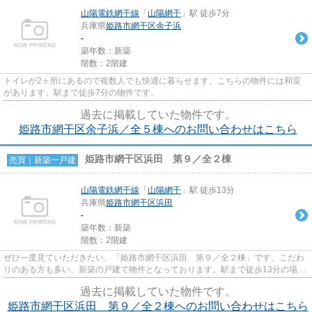
山陽電鉄網干線
「
山陽網干
」駅 徒歩7分
兵庫県
姫路市
網干区余子浜
-
築年数：新築
階数：2階建
トイレが2ヶ所にあるので複数人でも快適に暮らせます。こちらの物件には和室
があります。駅まで徒歩7分の物件です。
過去に掲載していた物件です。
姫路市網干区余子浜／全５棟へのお問い合わせはこちら
姫路市網干区浜田 第９／全２棟
売買｜新築一戸建
山陽電鉄網干線
「
山陽網干
」駅 徒歩13分
兵庫県
姫路市
網干区浜田
-
築年数：新築
階数：2階建
ぜひ一度見ていただきたい、「姫路市網干区浜田 第９／全２棟」です。こだわ
りのある方も多い、新築の戸建て物件となっております。駅まで徒歩13分の場所
に立地しています。モニター...
過去に掲載していた物件です。
姫路市網干区浜田 第９／全２棟へのお問い合わせはこちら