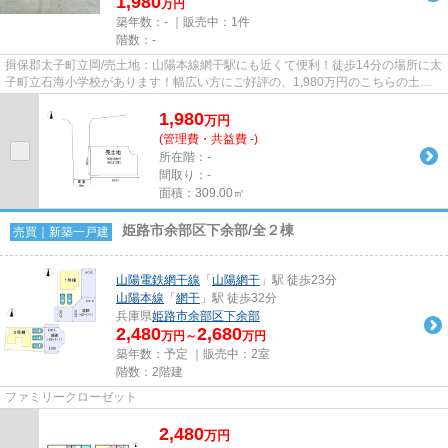
1,980
万円
築年数：- ｜販売中：
1件
階数：-
揖保郡太子町立岡/売土地：山陽本線網干駅にも近くて便利！徒歩14分の場所に太
子町立石海小学校があります！幅広い方にご好評の、1,980万円のこちらの土地
はいかがでしょうか！揖保郡...
1,980
万
円
(管理費・共益費 -)
所在階：-
間取り：-
面積：309.00㎡
姫路市余部区下余部/全２棟
売買｜新築一戸建
山陽電鉄網干線
「
山陽網干
」駅 徒歩23分
山陽本線
「
網干
」駅 徒歩32分
兵庫県
姫路市
余部区下余部
2,480
2,680
万円～
万円
築年数：予定 ｜販売中：
2室
階数：2階建
ファミリークローゼット
2,480
万
円