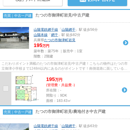
たつの市御津町岩見/中古戸建
売買｜中古一戸建
山陽電鉄網干線
「
山陽網干
」駅 徒歩56分
山陽本線
「
網干
」駅 徒歩82分
兵庫県
たつの市
御津町岩見
195
万円
築年数：築75年 ｜販売中：
1室
階数：2階建
こだわりポイント満載のたつの市御津町岩見/中古戸建！こちらの物件はたつの市
立御津小学校まで1248m以内にあるのがポイントです！南側道路に面しているた
め、日当たりを確保する事が...
195
万
円
(管理費・共益費 -)
所在階：-
間取り：9DK
面積：183.43㎡
たつの市御津町岩見/農地付き中古戸建
売買｜中古一戸建
山陽電鉄網干線
「
山陽網干
」駅 徒歩63分