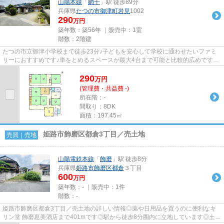
山陽本線
「
網干
」駅 徒歩89分
兵庫県
たつの市
御津町岩見
1002
290
万円
築年数：築56年 ｜販売中：
1室
階数：2階建
たつの市立御津小学校まで徒歩23分♪子どもを安心して学校に通わせたいファミ
リーにおすすめです♪車をとめるスペースが最大4台まで可能と比較的広めです
♪8DKの物件です♪南向きの物件で...
290
万
円
(管理費・共益費 -)
所在階：-
間取り：8DK
面積：197.45㎡
姫路市飾磨区都倉3丁目／売土地
売買｜売地
山陽電鉄本線
「
飾磨
」駅 徒歩8分
兵庫県
姫路市
飾磨区都倉
３丁目
600
万円
築年数：- ｜販売中：
1件
階数：-
姫路市飾磨区都倉3丁目／売土地の詳しい情報◎薬や日用品を買うのに便利なキ
リン堂 飾磨恵美酒店まで401mです◎駅から徒歩8分圏内に立地しています◎土地