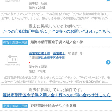
築年数：新築
階数：2階建
たつの市エリアでの住まいなら、住み心地も快適な「たつの市御津町中島 第１／
全2棟」はいかがでしょうか。懐かしさを感じる雰囲気が魅力の2022年3月築の物
件です。浴室乾燥機のあるお...
過去に掲載していた物件です。
たつの市御津町中島 第１／全2棟へのお問い合わせはこちら
姫路市網干区余子浜２期／全１棟
売買｜新築一戸建
山陽電鉄網干線
「
山陽網干
」駅 徒歩6分
兵庫県
姫路市
網干区余子浜
-
築年数：新築
階数：2階建
「姫路市網干区余子浜２期／全１棟」のここがイチオシ。TVインターホンで、モ
ニターから来訪者が確認できます。子供がのびのび走り回れる4LDKの物件はこ
ちらです。キッチンから近い勝...
過去に掲載していた物件です。
姫路市網干区余子浜２期／全１棟へのお問い合わせはこちら
姫路市網干区余子浜／全５棟
売買｜新築一戸建