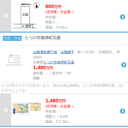
面積は73.32㎡(公簿)あります◎不...
600
万
円
(管理費・共益費 -)
所在階：-
間取り：-
面積：73.32㎡
たつの市御津町苅屋
売買｜売地
山陽電鉄網干線
「
山陽網干
」駅 バス5分 「苅屋西口」 停
歩8分
兵庫県
たつの市
御津町苅屋
1,480
万円
築年数：- ｜販売中：
1件
階数：-
たつの市エリアでの住まいなら、住み心地も快適な「たつの市御津町苅屋」はい
かがでしょうか。
1,480
万
円
(管理費・共益費 -)
所在階：-
間取り：4LDK
面積：127.49㎡