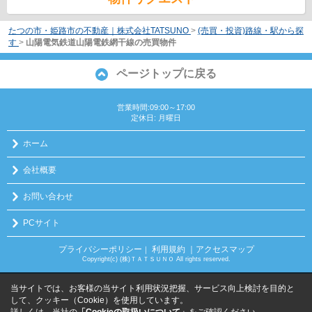
たつの市・姫路市の不動産｜株式会社TATSUNO
>
(売買・投資)路線・駅から探
す
>
山陽電気鉄道山陽電鉄網干線の売買物件
ページトップに戻る
営業時間:09:00～17:00
定休日: 月曜日
ホーム
会社概要
お問い合わせ
PCサイト
プライバシーポリシー
利用規約
｜アクセスマップ
｜
Copyright(c) (株)ＴＡＴＳＵＮＯ All rights reserved.
当サイトでは、お客様の当サイト利用状況把握、サービス向上検討を目的と
して、クッキー（Cookie）を使用しています。