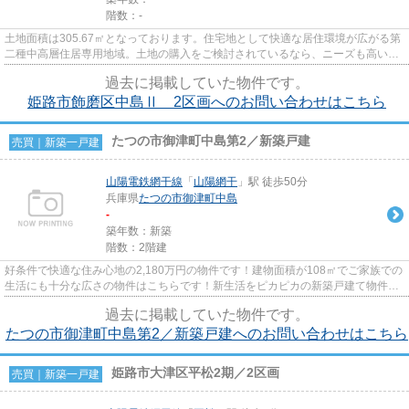
階数：-
土地面積は305.67㎡となっております。住宅地として快適な居住環境が広がる第
二種中高層住居専用地域。土地の購入をご検討されているなら、ニーズも高いこ
ちらの売地はいかがでしょう...
過去に掲載していた物件です。
姫路市飾磨区中島Ⅱ 2区画へのお問い合わせはこちら
たつの市御津町中島第2／新築戸建
売買｜新築一戸建
山陽電鉄網干線
「
山陽網干
」駅 徒歩50分
兵庫県
たつの市
御津町中島
-
築年数：新築
階数：2階建
好条件で快適な住み心地の2,180万円の物件です！建物面積が108㎡でご家族での
生活にも十分な広さの物件はこちらです！新生活をピカピカの新築戸建て物件で
始めてみませんか！お問い合...
過去に掲載していた物件です。
たつの市御津町中島第2／新築戸建へのお問い合わせはこちら
姫路市大津区平松2期／2区画
売買｜新築一戸建