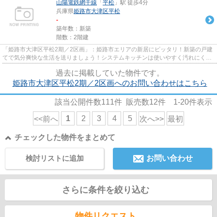
山陽電鉄網干線
「
平松
」駅 徒歩4分
兵庫県
姫路市
大津区平松
-
築年数：新築
階数：2階建
「姫路市大津区平松2期／2区画」：姫路市エリアの新居にピッタリ！新築の戸建
てで気分爽快な生活を送りましょう！システムキッチンは使いやすく汚れにくい
のでご好評です！4LDKの物件...
過去に掲載していた物件です。
姫路市大津区平松2期／2区画へのお問い合わせはこちら
該当公開件数
111
件 販売数
12
件
1-20
件表示
1
2
3
4
5
<<前へ
次へ>>
最初
チェックした物件をまとめて
検討リストに追加
お問い合わせ
さらに条件を絞り込む
物件リクエスト