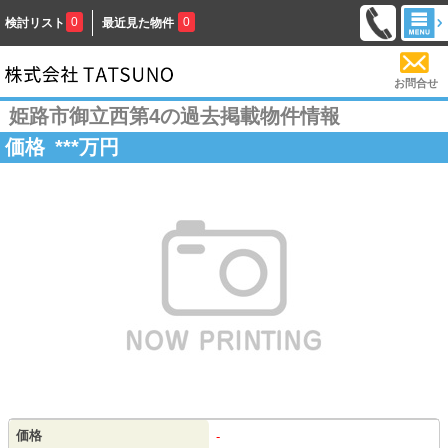
0
0
検討リスト
最近見た物件
お問合せ
姫路市御立西第4の過去掲載物件情報
価格
***
万円
価格
-