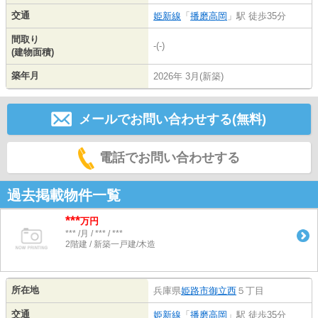
交通
姫新線
「
播磨高岡
」駅 徒歩35分
間取り
-(-)
(建物面積)
築年月
2026年 3月(新築)
メールでお問い合わせする(無料)
電話でお問い合わせする
過去掲載物件一覧
***
万円
*** /月 / *** / ***
2階建 / 新築一戸建/木造
所在地
兵庫県
姫路市
御立西
５丁目
交通
姫新線
「
播磨高岡
」駅 徒歩35分