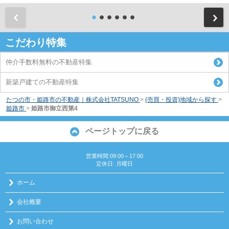
前
こだわり特集
仲介手数料無料の不動産特集
新築戸建ての不動産特集
たつの市・姫路市の不動産｜株式会社TATSUNO
>
(売買・投資)地域から探す
>
姫路市
>
姫路市御立西第4
ページトップに戻る
営業時間:09:00～17:00
定休日: 月曜日
ホーム
会社概要
お問い合わせ