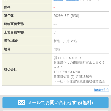
価格
-
築年数
2026年 3月 (新築)
建物面積/坪数
-/-
土地面積/坪数
-/-
種別/構造
新築一戸建/木造
地目
宅地
(株)ＴＡＴＳＵＮＯ
兵庫県たつの市龍野町富永１００５
－４４
取扱会社
TEL:0791-63-4890
兵庫県知事 (2) 第451550号
（一社）兵庫県宅地建物取引業協会
情報の見方
メールでお問い合わせする(無料)