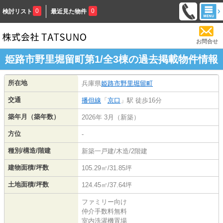
0
0
検討リスト
最近見た物件
お問合せ
姫路市野里堀留町第1/全3棟の過去掲載物件情報
所在地
兵庫県
姫路市
野里堀留町
交通
播但線
「
京口
」駅 徒歩16分
築年月（築年数）
2026年 3月（新築）
方位
-
種別/構造/階建
新築一戸建/木造/2階建
建物面積/坪数
105.29㎡/31.85坪
土地面積/坪数
124.45㎡/37.64坪
ファミリー向け
仲介手数料無料
室内洗濯機置場