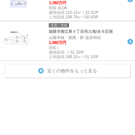
3,380万円
間取:
4LDK
建物面積:
110.13㎡ / 33.31坪
土地面積:
199.78㎡ / 60.43坪
売買｜売地
姫路市御立東４丁目売土地/全８区画
山陽本線「姫路」駅 徒歩66分
1,080万円
間取:
-
建物面積:
- / 51.15坪
土地面積:
169.10㎡ / 51.15坪
近くの物件をもっと見る