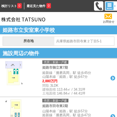
0
0
検討リスト
最近見た物件
お問合せ
姫路市立安室東小学校
所在地
兵庫県姫路市田寺東２丁目5-1
施設周辺の物件
売買｜新築一戸建
姫路市御立東7期
姫新線「播磨高岡」駅 徒歩45分
山陽本線「姫路」駅 徒歩67分
2,880万円
間取:
3LDK
建物面積:
113.44㎡ / 34.31坪
土地面積:
146.84㎡ / 44.41坪
売買｜新築一戸建
姫路市田寺東2期
山陽本線「姫路」駅 徒歩57分
姫新線「播磨高岡」駅 徒歩47分