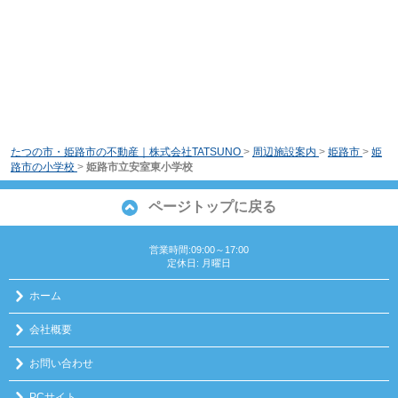
たつの市・姫路市の不動産｜株式会社TATSUNO
>
周辺施設案内
>
姫路市
>
姫
路市の小学校
>
姫路市立安室東小学校
ページトップに戻る
営業時間:09:00～17:00
定休日: 月曜日
ホーム
会社概要
お問い合わせ
PCサイト