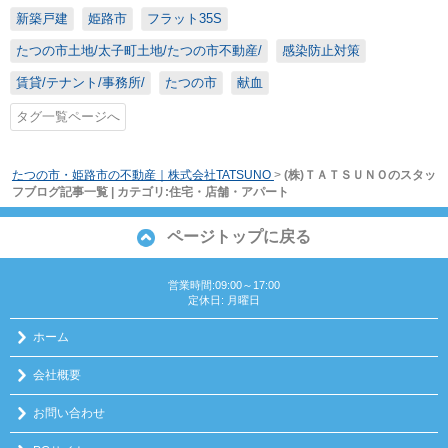
新築戸建
姫路市
フラット35S
たつの市土地/太子町土地/たつの市不動産/
感染防止対策
賃貸/テナント/事務所/
たつの市
献血
タグ一覧ページへ
たつの市・姫路市の不動産｜株式会社TATSUNO
>
(株)ＴＡＴＳＵＮＯのスタッ
フブログ記事一覧 | カテゴリ:住宅・店舗・アパート
ページトップに戻る
営業時間:09:00～17:00
定休日: 月曜日
ホーム
会社概要
お問い合わせ