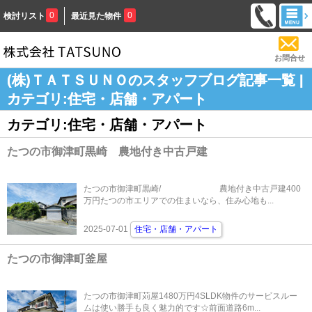
0
0
検討リスト
最近見た物件
お問合せ
(株)ＴＡＴＳＵＮＯのスタッフブログ記事一覧 |
カテゴリ:住宅・店舗・アパート
カテゴリ:住宅・店舗・アパート
たつの市御津町黒崎 農地付き中古戸建
たつの市御津町黒崎/ 農地付き中古戸建400
万円たつの市エリアでの住まいなら、住み心地も...
2025-07-01
住宅・店舗・アパート
たつの市御津町釜屋
たつの市御津町苅屋1480万円4SLDK物件のサービスルー
ムは使い勝手も良く魅力的です☆前面道路6m...