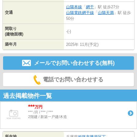
山陽本線
「
網干
」駅 徒歩27分
交通
山陽電鉄網干線
「
山陽天満
」駅 徒歩
50分
間取り
-(-)
(建物面積)
築年月
2025年 11月(予定)
メールでお問い合わせする(無料)
電話でお問い合わせする
過去掲載物件一覧
***
万円
*** /月 / *** / ***
2階建 / 新築一戸建/木造
所在地
兵庫県
姫路市
勝原区丁