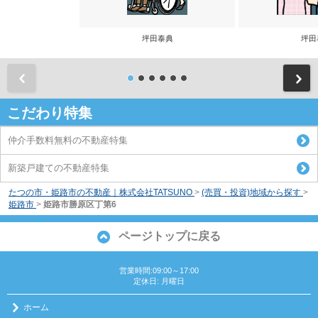
坪田泰典
坪田
前
こだわり特集
仲介手数料無料の不動産特集
新築戸建ての不動産特集
たつの市・姫路市の不動産｜株式会社TATSUNO
>
(売買・投資)地域から探す
>
姫路市
>
姫路市勝原区丁第6
ページトップに戻る
営業時間:09:00～17:00
定休日: 月曜日
ホーム