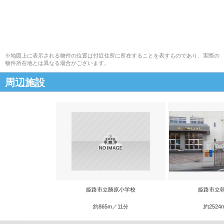
※地図上に表示される物件の位置は付近住所に所在することを表すものであり、実際の
物件所在地とは異なる場合がございます。
周辺施設
姫路市立勝原小学校
姫路市立
約865m／11分
約2524