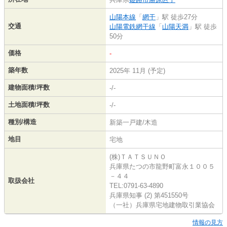
山陽本線
「
網干
」駅 徒歩27分
交通
山陽電鉄網干線
「
山陽天満
」駅 徒歩
50分
価格
-
築年数
2025年 11月 (予定)
建物面積/坪数
-/-
土地面積/坪数
-/-
種別/構造
新築一戸建/木造
地目
宅地
(株)ＴＡＴＳＵＮＯ
兵庫県たつの市龍野町富永１００５
－４４
取扱会社
TEL:0791-63-4890
兵庫県知事 (2) 第451550号
（一社）兵庫県宅地建物取引業協会
情報の見方