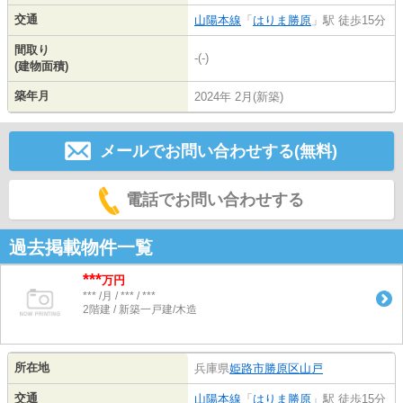
交通
山陽本線
「
はりま勝原
」駅 徒歩15分
間取り
-(-)
(建物面積)
築年月
2024年 2月(新築)
メールでお問い合わせする(無料)
電話でお問い合わせする
過去掲載物件一覧
***
万円
*** /月 / *** / ***
2階建 / 新築一戸建/木造
所在地
兵庫県
姫路市
勝原区山戸
交通
山陽本線
「
はりま勝原
」駅 徒歩15分