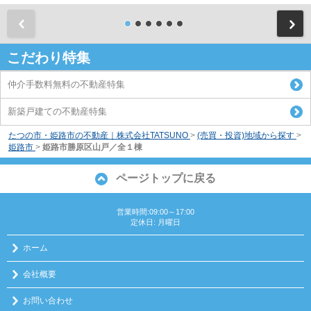
前
こだわり特集
仲介手数料無料の不動産特集
新築戸建ての不動産特集
たつの市・姫路市の不動産｜株式会社TATSUNO
>
(売買・投資)地域から探す
>
姫路市
>
姫路市勝原区山戸／全１棟
ページトップに戻る
営業時間:09:00～17:00
定休日: 月曜日
ホーム
会社概要
お問い合わせ