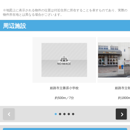
※地図上に表示される物件の位置は付近住所に所在することを表すものであり、実際の
物件所在地とは異なる場合がございます。
周辺施設
姫路市立勝原小学校
姫路市立
約500m／7分
約1800
前