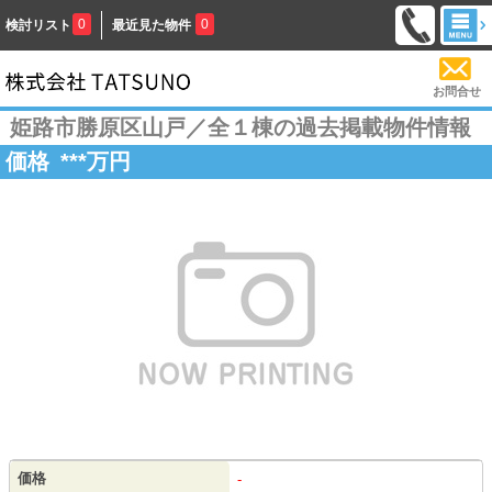
0
0
検討リスト
最近見た物件
お問合せ
姫路市勝原区山戸／全１棟の過去掲載物件情報
価格
***
万円
価格
-