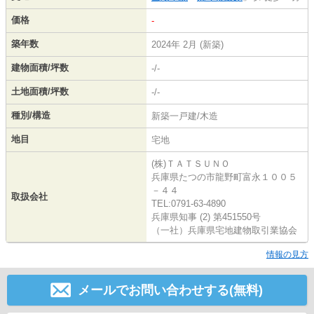
価格
-
築年数
2024年 2月 (新築)
建物面積/坪数
-/-
土地面積/坪数
-/-
種別/構造
新築一戸建/木造
地目
宅地
(株)ＴＡＴＳＵＮＯ
兵庫県たつの市龍野町富永１００５
－４４
取扱会社
TEL:0791-63-4890
兵庫県知事 (2) 第451550号
（一社）兵庫県宅地建物取引業協会
情報の見方
メールでお問い合わせする(無料)