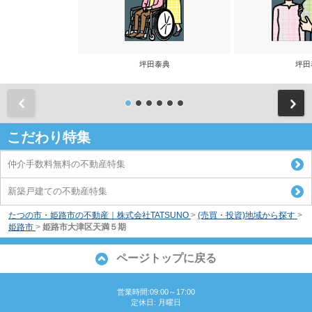
坪田泰典
坪田
前
こだわり特集
仲介手数料無料の不動産特集
新築戸建ての不動産特集
たつの市・姫路市の不動産｜株式会社TATSUNO
>
(売買・投資)地域から探す
>
姫路市
>
姫路市大津区天満５期
ページトップに戻る
営業時間:09:00～17:00
定休日: 月曜日