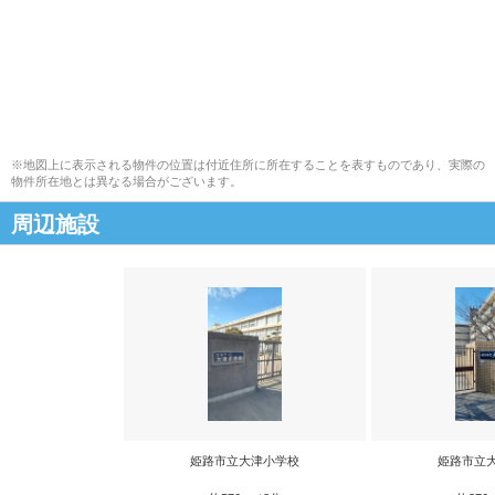
※地図上に表示される物件の位置は付近住所に所在することを表すものであり、実際の
物件所在地とは異なる場合がございます。
周辺施設
姫路市立大津小学校
姫路市立