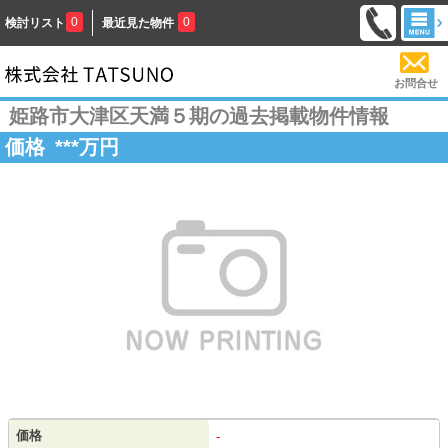
0
0
検討リスト
最近見た物件
お問合せ
姫路市大津区天満５期の過去掲載物件情報
価格
***
万円
価格
-