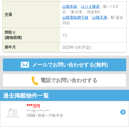
山陽本線
「
はりま勝原
」駅 バス4
分 「東大津」 停歩9分
交通
山陽電鉄網干線
「
山陽天満
」駅 徒歩
18分
間取り
-(-)
(建物面積)
築年月
2023年 5月(予定)
メールでお問い合わせする(無料)
電話でお問い合わせする
過去掲載物件一覧
***
万円
*** /月 / *** / ***
2階建 / 新築一戸建/木造