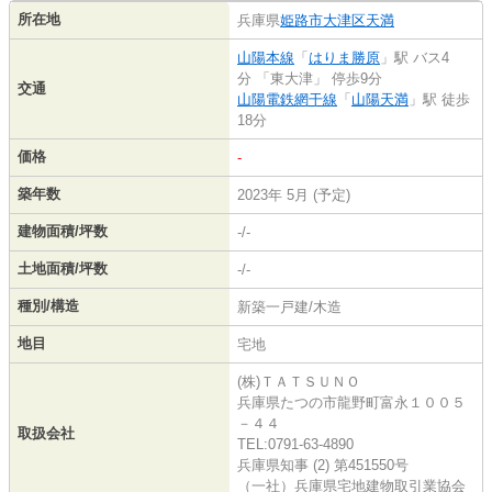
所在地
兵庫県
姫路市
大津区天満
山陽本線
「
はりま勝原
」駅 バス4
分 「東大津」 停歩9分
交通
山陽電鉄網干線
「
山陽天満
」駅 徒歩
18分
価格
-
築年数
2023年 5月 (予定)
建物面積/坪数
-/-
土地面積/坪数
-/-
種別/構造
新築一戸建/木造
地目
宅地
(株)ＴＡＴＳＵＮＯ
兵庫県たつの市龍野町富永１００５
－４４
取扱会社
TEL:0791-63-4890
兵庫県知事 (2) 第451550号
（一社）兵庫県宅地建物取引業協会