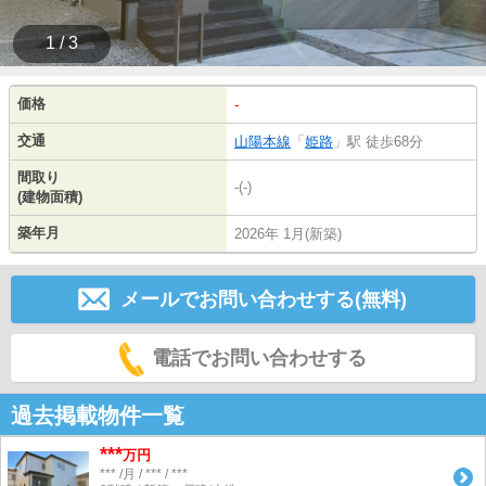
1 / 3
価格
-
交通
山陽本線
「
姫路
」駅 徒歩68分
間取り
-(-)
(建物面積)
築年月
2026年 1月(新築)
メールでお問い合わせする(無料)
電話でお問い合わせする
過去掲載物件一覧
***
万円
*** /月 / *** / ***