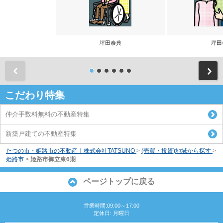
坪田泰典
坪田
前
こだわり特集
仲介手数料無料の不動産特集
新築戸建ての不動産特集
たつの市・姫路市の不動産｜株式会社TATSUNO
>
(売買・投資)地域から探す
>
姫路市
>
姫路市御立東6期
ページトップに戻る
営業時間:09:00～17:00
定休日: 月曜日