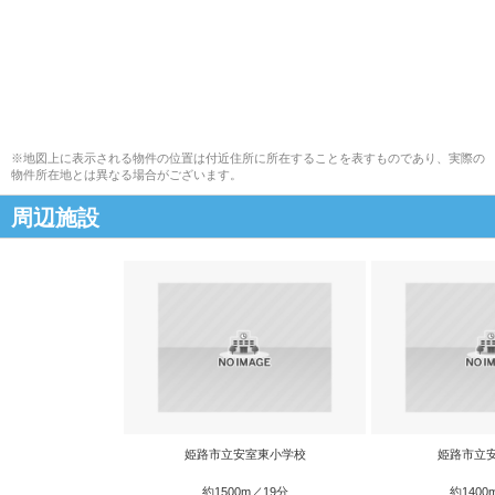
※地図上に表示される物件の位置は付近住所に所在することを表すものであり、実際の
物件所在地とは異なる場合がございます。
周辺施設
姫路市立安室東小学校
姫路市立
約1500m／19分
約1400