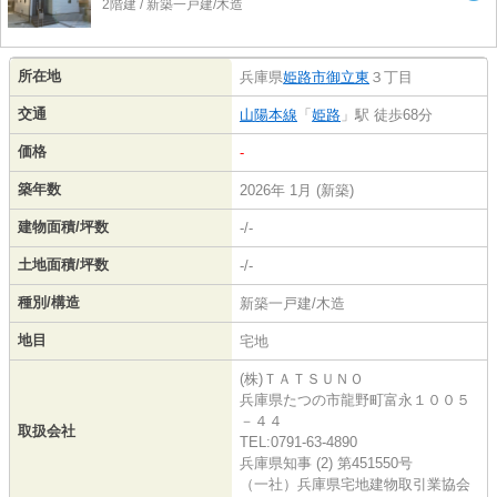
2階建 / 新築一戸建/木造
所在地
兵庫県
姫路市
御立東
３丁目
交通
山陽本線
「
姫路
」駅 徒歩68分
価格
-
築年数
2026年 1月 (新築)
建物面積/坪数
-/-
土地面積/坪数
-/-
種別/構造
新築一戸建/木造
地目
宅地
(株)ＴＡＴＳＵＮＯ
兵庫県たつの市龍野町富永１００５
－４４
取扱会社
TEL:0791-63-4890
兵庫県知事 (2) 第451550号
（一社）兵庫県宅地建物取引業協会