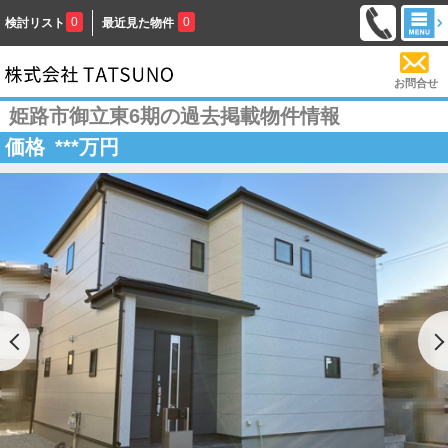
0
0
検討リスト
最近見た物件
お問合せ
姫路市御立東6期の過去掲載物件情報
価格
***
万円