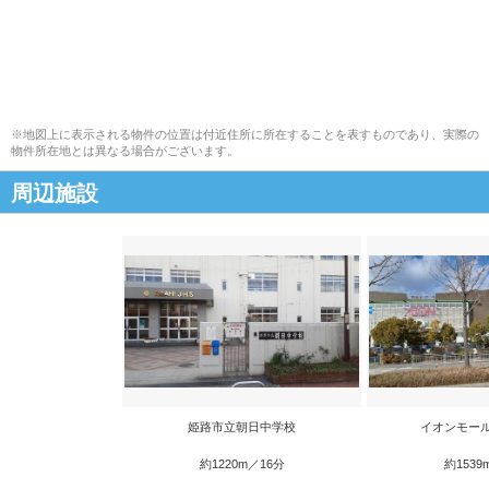
※地図上に表示される物件の位置は付近住所に所在することを表すものであり、実際の
物件所在地とは異なる場合がございます。
周辺施設
姫路市立朝日中学校
イオンモー
約1220m／16分
約1539