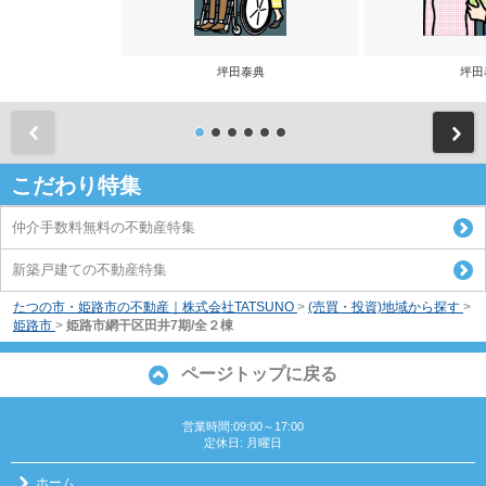
坪田泰典
坪田
前
こだわり特集
仲介手数料無料の不動産特集
新築戸建ての不動産特集
たつの市・姫路市の不動産｜株式会社TATSUNO
>
(売買・投資)地域から探す
>
姫路市
>
姫路市網干区田井7期/全２棟
ページトップに戻る
営業時間:09:00～17:00
定休日: 月曜日
ホーム