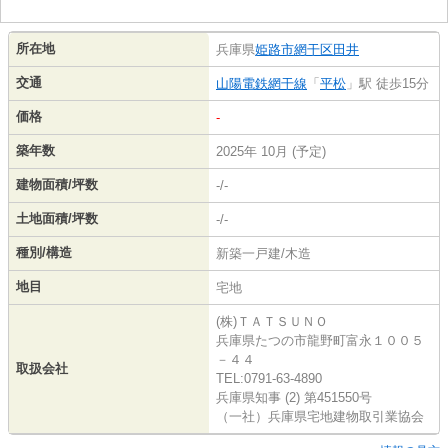
所在地
兵庫県
姫路市
網干区田井
交通
山陽電鉄網干線
「
平松
」駅 徒歩15分
価格
-
築年数
2025年 10月 (予定)
建物面積/坪数
-/-
土地面積/坪数
-/-
種別/構造
新築一戸建/木造
地目
宅地
(株)ＴＡＴＳＵＮＯ
兵庫県たつの市龍野町富永１００５
－４４
取扱会社
TEL:0791-63-4890
兵庫県知事 (2) 第451550号
（一社）兵庫県宅地建物取引業協会