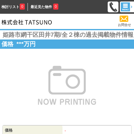
0
0
検討リスト
最近見た物件
お問合せ
姫路市網干区田井7期/全２棟の過去掲載物件情報
価格
***
万円
価格
-