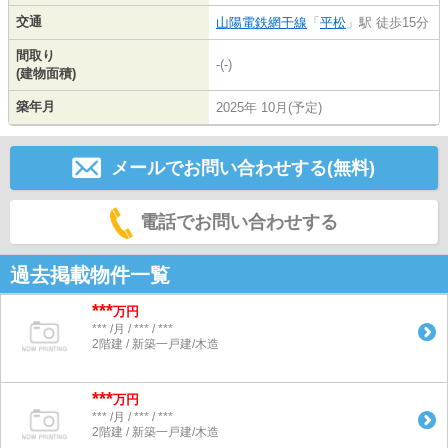
交通
山陽電鉄網干線
「
平松
」駅 徒歩15分
間取り
-(-)
(建物面積)
築年月
2025年 10月(予定)
メールでお問い合わせする(無料)
電話でお問い合わせする
過去掲載物件一覧
***
万円
*** /月 / *** / ***
2階建 / 新築一戸建/木造
***
万円
*** /月 / *** / ***
2階建 / 新築一戸建/木造