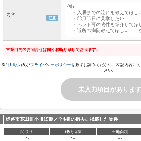
内容
任意
営業目的のお問合せは固くお断り致しております。
※
利用規約
及び
プライバシーポリシー
を必ずお読みください。左記内容に同
さい。
未入力項目がありま
姫路市花田町小川15期／全4棟
の過去に掲載した物件
間取り
建物面積
土地面積
***
***
***