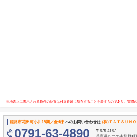
※地図上に表示される物件の位置は付近住所に所在することを表すものであり、実際
姫路市花田町小川15期／全4棟
へのお問い合わせは
(株)ＴＡＴＳＵＮ
0791-63-4890
〒679-4167
兵庫県たつの市龍野町