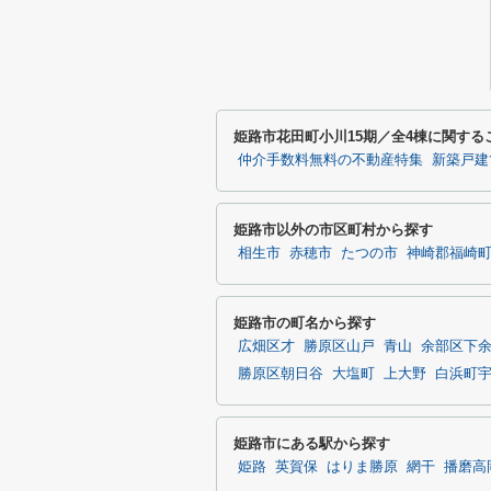
姫路市花田町小川15期／全4棟に関す
仲介手数料無料の不動産特集
新築戸建
姫路市以外の市区町村から探す
相生市
赤穂市
たつの市
神崎郡福崎
姫路市の町名から探す
広畑区才
勝原区山戸
青山
余部区下
勝原区朝日谷
大塩町
上大野
白浜町
姫路市にある駅から探す
姫路
英賀保
はりま勝原
網干
播磨高