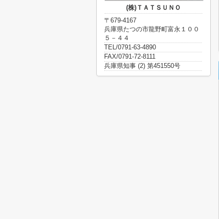
(株)ＴＡＴＳＵＮＯ
〒679-4167
兵庫県たつの市龍野町富永１００
５－４４
TEL/0791-63-4890
FAX/0791-72-8111
兵庫県知事 (2) 第451550号