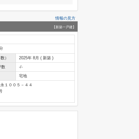
情報の見方
【新築一戸建】
分
年数）
2025年 8月 ( 新築 )
坪数
-/-
宅地
富永１００５－４４
号