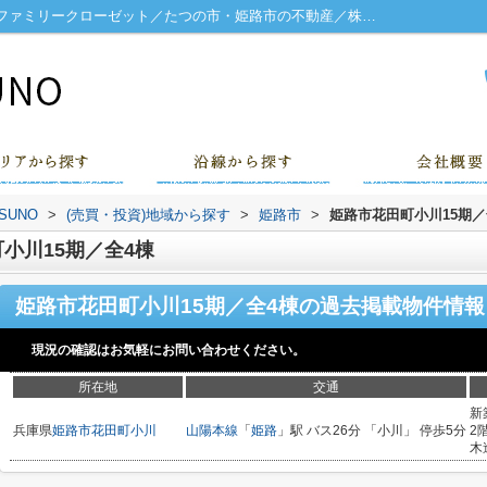
姫路市花田町小川15期／全4棟 洋風和室 ファミリークローゼット／たつの市・姫路市の不動産／株式会社TATSUNO
UNO
>
(売買・投資)地域から探す
>
姫路市
>
姫路市花田町小川15期／
小川15期／全4棟
姫路市花田町小川15期／全4棟
の過去掲載物件情報
現況の確認はお気軽にお問い合わせください。
所在地
交通
新
兵庫県
姫路市
花田町小川
山陽本線
「
姫路
」駅 バス26分 「小川」 停歩5分
2
木