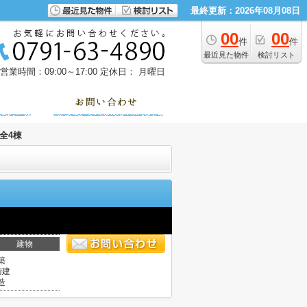
最終更新：2026年08月08日
00
00
件
件
最近見た物件
検討リスト
営業時間：09:00～17:00
定休日： 月曜日
全4棟
建物
築
階建
造