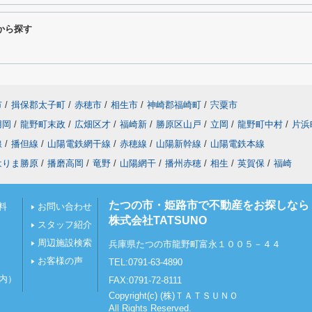
から探す
市
/
揖保郡太子町
/
赤穂市
/
相生市
/
神崎郡福崎町
/
宍粟市
用岡
/
龍野町末政
/
広畑区才
/
福崎新
/
勝原区山戸
/
立岡
/
龍野町中村
/
片浜
線
/
播但線
/
山陽電鉄網干線
/
赤穂線
/
山陽新幹線
/
山陽電鉄本線
はりま勝原
/
播磨高岡
/
竜野
/
山陽網干
/
播州赤穂
/
相生
/
英賀保
/
福崎
たつの市・姫路市で不動産をお探しなら
料
お問い合わせ
株式会社TATSUNO
スタッフ紹介
周辺施設検索
兵庫県たつの市龍野町富永１００５－４４
お客様の声
TEL:0791-63-4890
以内）
FAX:0791-72-8111
Copyright(c) (株)ＴＡＴＳＵＮＯ
All Rights Reserved.