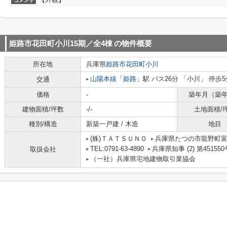
コメント
姫路市花田町小川15期／全4棟
の物件概要
所在地
兵庫県
姫路市
花田町小川
山陽本線
「
姫路
」駅 バス26分 「小川」 停歩5
交通
価格
-
築年月（築
建物面積/坪数
-/-
土地面積/
種別/構造
新築一戸建 / 木造
地目
(株)ＴＡＴＳＵＮＯ
兵庫県たつの市龍野町
TEL:0791-63-4890
兵庫県知事 (2) 第451550
取扱会社
（一社）兵庫県宅地建物取引業協会