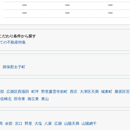
***
***
***
***
***
***
るこだわり条件から探す
ての不動産特集
町
揖保郡太子町
余部
広畑区西蒲田
町坪
野里慶雲寺前町
西庄
大津区天満
城東町
勝原区宮
宇佐崎北
田寺東
御立東
東山
岡
余部
京口
野里
大塩
八家
広畑
山陽天満
山陽網干