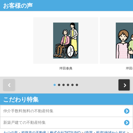
お客様の声
坪田泰典
坪田
前
こだわり特集
仲介手数料無料の不動産特集
新築戸建ての不動産特集
たつの市・姫路市の不動産｜株式会社TATSUNO
>
(売買・投資)地域から探す
>