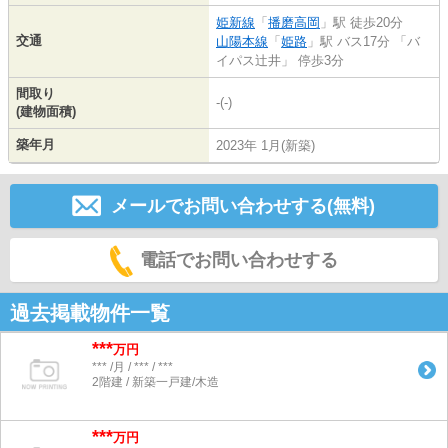
姫新線
「
播磨高岡
」駅 徒歩20分
交通
山陽本線
「
姫路
」駅 バス17分 「バ
イパス辻井」 停歩3分
間取り
-(-)
(建物面積)
築年月
2023年 1月(新築)
メールでお問い合わせする(無料)
電話でお問い合わせする
過去掲載物件一覧
***
万円
*** /月 / *** / ***
2階建 / 新築一戸建/木造
***
万円