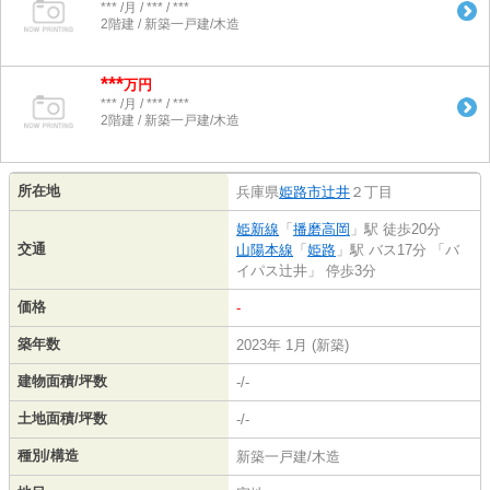
*** /月 / *** / ***
2階建 / 新築一戸建/木造
***
万円
*** /月 / *** / ***
2階建 / 新築一戸建/木造
所在地
兵庫県
姫路市
辻井
２丁目
姫新線
「
播磨高岡
」駅 徒歩20分
交通
山陽本線
「
姫路
」駅 バス17分 「バ
イパス辻井」 停歩3分
価格
-
築年数
2023年 1月 (新築)
建物面積/坪数
-/-
土地面積/坪数
-/-
種別/構造
新築一戸建/木造