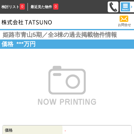
0
0
検討リスト
最近見た物件
お問合せ
姫路市青山5期／全3棟の過去掲載物件情報
価格
***
万円
価格
-