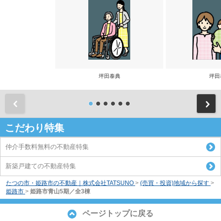
坪田泰典
坪田
前
こだわり特集
仲介手数料無料の不動産特集
新築戸建ての不動産特集
たつの市・姫路市の不動産｜株式会社TATSUNO
>
(売買・投資)地域から探す
>
姫路市
>
姫路市青山5期／全3棟
ページトップに戻る