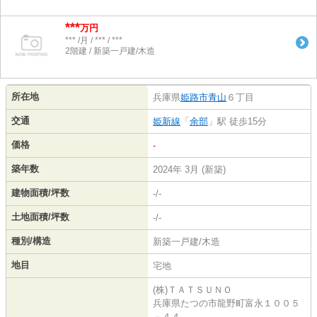
***
万円
*** /月 / *** / ***
2階建 / 新築一戸建/木造
所在地
兵庫県
姫路市
青山
６丁目
交通
姫新線
「
余部
」駅 徒歩15分
価格
-
築年数
2024年 3月 (新築)
建物面積/坪数
-/-
土地面積/坪数
-/-
種別/構造
新築一戸建/木造
地目
宅地
(株)ＴＡＴＳＵＮＯ
兵庫県たつの市龍野町富永１００５
－４４