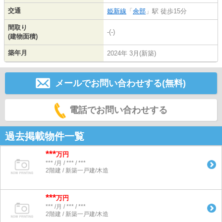
交通
姫新線
「
余部
」駅 徒歩15分
間取り
-(-)
(建物面積)
築年月
2024年 3月(新築)
メールでお問い合わせする(無料)
電話でお問い合わせする
過去掲載物件一覧
***
万円
*** /月 / *** / ***
2階建 / 新築一戸建/木造
***
万円
*** /月 / *** / ***
2階建 / 新築一戸建/木造