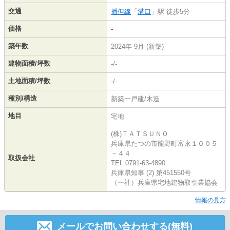
交通
播但線
「
溝口
」駅 徒歩5分
価格
-
築年数
2024年 9月 (新築)
建物面積/坪数
-/-
土地面積/坪数
-/-
種別/構造
新築一戸建/木造
地目
宅地
(株)ＴＡＴＳＵＮＯ
兵庫県たつの市龍野町富永１００５
－４４
取扱会社
TEL:0791-63-4890
兵庫県知事 (2) 第451550号
（一社）兵庫県宅地建物取引業協会
情報の見方
メールでお問い合わせする(無料)