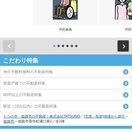
坪田泰典
坪田
前
こだわり特集
仲介手数料無料の不動産特集
新築戸建ての不動産特集
60坪以上の不動産特集
駅近（10分以内）の不動産特集
たつの市・姫路市の不動産｜株式会社TATSUNO
>
(売買・投資)地域から探す
>
姫路市
>
姫路市香寺町溝口第2／全2棟