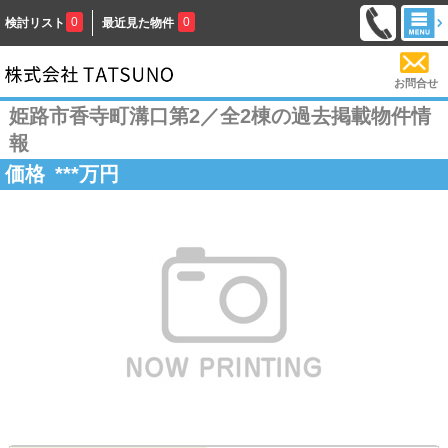
0
0
検討リスト
最近見た物件
お問合せ
姫路市香寺町溝口第2／全2棟の過去掲載物件情
報
価格
***
万円