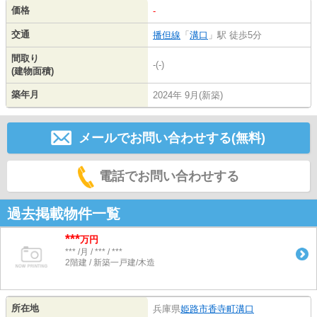
価格
-
交通
播但線
「
溝口
」駅 徒歩5分
間取り
-(-)
(建物面積)
築年月
2024年 9月(新築)
メールでお問い合わせする(無料)
電話でお問い合わせする
過去掲載物件一覧
***
万円
*** /月 / *** / ***
2階建 / 新築一戸建/木造
所在地
兵庫県
姫路市
香寺町溝口