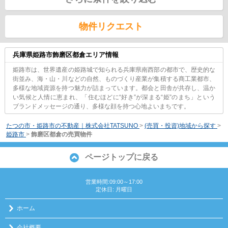
物件リクエスト
兵庫県姫路市飾磨区都倉エリア情報
姫路市は、世界遺産の姫路城で知られる兵庫県南西部の都市で、歴史的な
街並み、海・山・川などの自然、ものづくり産業が集積する商工業都市、
多様な地域資源を持つ魅力が詰まっています。都会と田舎が共存し、温か
い気候と人情に恵まれ、「住むほどに“好き”が深まる“姫”のまち」という
ブランドメッセージの通り、多様な顔を持つ心地よいまちです。
たつの市・姫路市の不動産｜株式会社TATSUNO
>
(売買・投資)地域から探す
>
姫路市
>
飾磨区都倉の売買物件
ページトップに戻る
営業時間:09:00～17:00
定休日: 月曜日
ホーム
会社概要