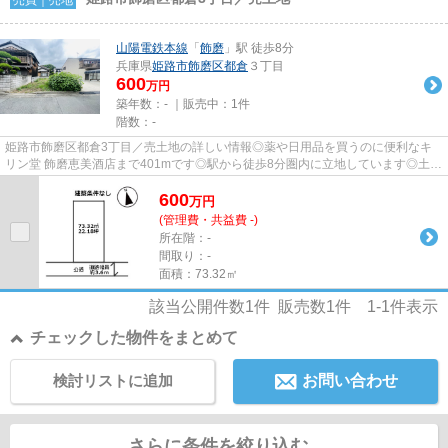
山陽電鉄本線
「
飾磨
」駅 徒歩8分
兵庫県
姫路市
飾磨区都倉
３丁目
600
万円
築年数：- ｜販売中：
1件
階数：-
姫路市飾磨区都倉3丁目／売土地の詳しい情報◎薬や日用品を買うのに便利なキ
リン堂 飾磨恵美酒店まで401mです◎駅から徒歩8分圏内に立地しています◎土地
面積は73.32㎡(公簿)あります◎不...
600
万
円
(管理費・共益費 -)
所在階：-
間取り：-
面積：73.32㎡
該当公開件数
1
件 販売数
1
件
1-1
件表示
チェックした物件をまとめて
検討リストに追加
お問い合わせ
さらに条件を絞り込む