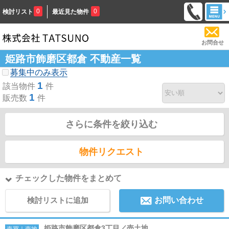
0
0
検討リスト
最近見た物件
お問合せ
姫路市飾磨区都倉 不動産一覧
募集中のみ表示
1
該当物件
件
1
販売数
件
さらに条件を絞り込む
物件リクエスト
チェックした物件をまとめて
検討リストに追加
お問い合わせ
姫路市飾磨区都倉3丁目／売土地
売買｜売地