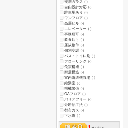
複層ガラス
(-)
自由設計対応
(-)
駐車場あり
(-)
ワンフロア
(-)
高層ビル
(-)
エレベーター
(-)
事務所可
(-)
飲食店可
(-)
居抜物件
(-)
個別空調
(-)
バス・トイレ別
(-)
フローリング
(-)
免震構造
(-)
耐震構造
(-)
室内洗濯機置場
(-)
給湯室
(-)
機械警備
(-)
OAフロア
(-)
バリアフリー
(-)
外断熱工法
(-)
都市ガス
(-)
下水道
(-)
1