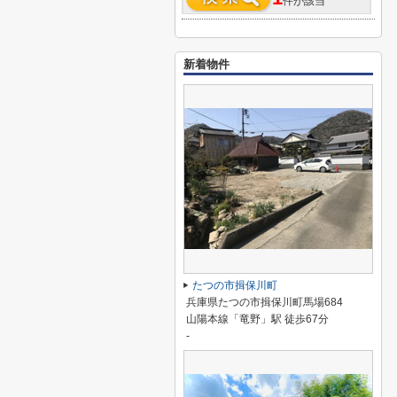
件が該当
新着物件
たつの市揖保川町
兵庫県たつの市揖保川町馬場684
山陽本線「竜野」駅 徒歩67分
-