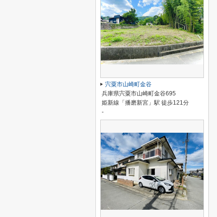
宍粟市山崎町金谷
兵庫県宍粟市山崎町金谷695
姫新線「播磨新宮」駅 徒歩121分
-