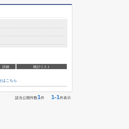
詳細
検討リスト
せはこちら
1
1-1
該当公開件数
件
件表示