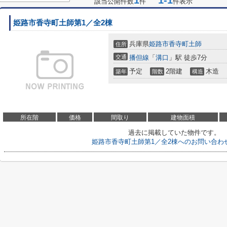
1
1-1
該当公開件数
件
件表示
姫路市香寺町土師第1／全2棟
兵庫県
姫路市
香寺町土師
住所
交通
播但線
「
溝口
」駅 徒歩7分
予定
2階建
木造
築年
階数
構造
所在階
価格
間取り
建物面積
過去に掲載していた物件です。
姫路市香寺町土師第1／全2棟へのお問い合わ