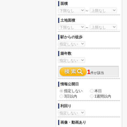
面積
～
土地面積
～
駅からの徒歩
築年数
1
件が該当
情報公開日
指定しない
本日
3日以内
1週間以内
利回り
画像・動画あり