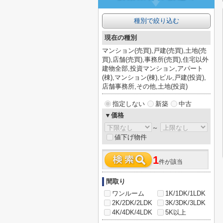
種別で絞り込む
現在の種別
マンション(売買),戸建(売買),土地(売
買),店舗(売買),事務所(売買),住宅以外
建物全部,投資マンション,アパート
(棟),マンション(棟),ビル,戸建(投資),
店舗事務所,その他,土地(投資)
指定しない
新築
中古
▼価格
～
値下げ物件
1
件が該当
間取り
ワンルーム
1K/1DK/1LDK
2K/2DK/2LDK
3K/3DK/3LDK
4K/4DK/4LDK
5K以上