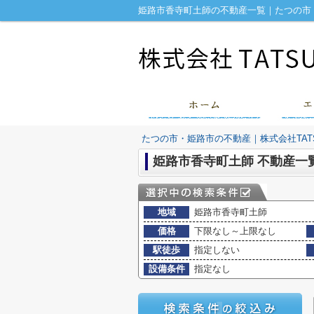
姫路市香寺町土師の不動産一覧｜たつの市・
たつの市・姫路市の不動産｜株式会社TATS
姫路市香寺町土師 不動産一
地域
姫路市香寺町土師
価格
下限なし～上限なし
駅徒歩
指定しない
設備条件
指定なし