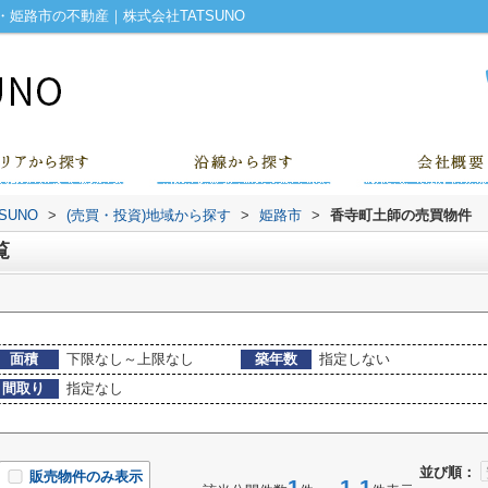
姫路市の不動産｜株式会社TATSUNO
UNO
>
(売買・投資)地域から探す
>
姫路市
>
香寺町土師の売買物件
覧
面積
下限なし～上限なし
築年数
指定しない
間取り
指定なし
並び順：
販売物件のみ表示