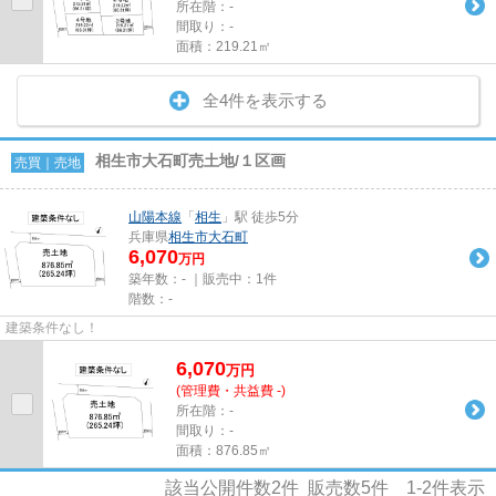
所在階：-
間取り：-
面積：219.21㎡
全4件を表示する
相生市大石町売土地/１区画
売買｜売地
山陽本線
「
相生
」駅 徒歩5分
兵庫県
相生市
大石町
6,070
万円
築年数：- ｜販売中：
1件
階数：-
建築条件なし！
6,070
万
円
(管理費・共益費 -)
所在階：-
間取り：-
面積：876.85㎡
該当公開件数
2
件 販売数
5
件
1-2
件表示