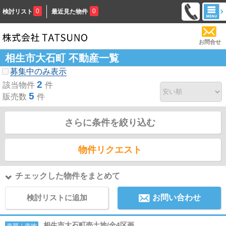
0
0
検討リスト
最近見た物件
お問合せ
相生市大石町 不動産一覧
募集中のみ表示
2
該当物件
件
5
販売数
件
さらに条件を絞り込む
物件リクエスト
チェックした物件をまとめて
検討リストに追加
お問い合わせ
相生市大石町売土地/全4区画
売買｜売地