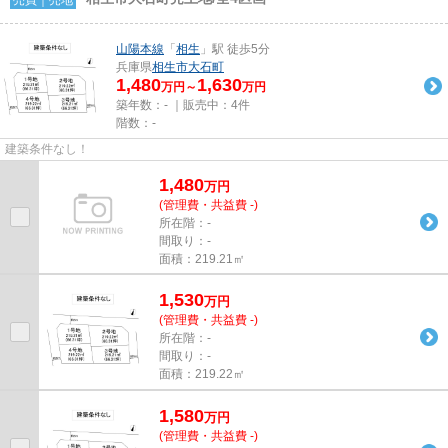
山陽本線
「
相生
」駅 徒歩5分
兵庫県
相生市
大石町
1,480
1,630
万円～
万円
築年数：- ｜販売中：
4件
階数：-
建築条件なし！
1,480
万
円
(管理費・共益費 -)
所在階：-
間取り：-
面積：219.21㎡
1,530
万
円
(管理費・共益費 -)
所在階：-
間取り：-
面積：219.22㎡
1,580
万
円
(管理費・共益費 -)