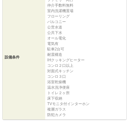
仲介手数料無料
室内洗濯機置場
フローリング
バルコニー
公営水道
公共下水
オール電化
電気有
駐車2台可
耐震構造
設備条件
IHクッキングヒーター
コンロ２口以上
対面式キッチン
コンロ３口
浴室乾燥機
温水洗浄便座
トイレ２ヶ所
床下収納
TVモニタ付インターホン
複層ガラス
防犯カメラ