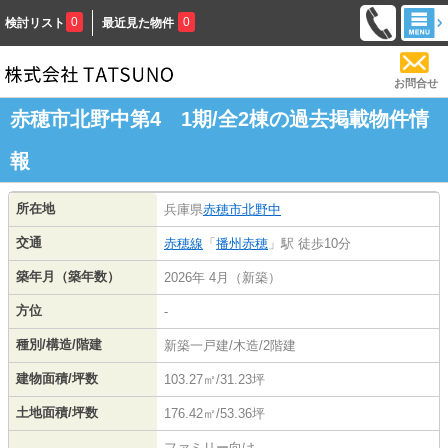
0
0
検討リスト
最近見た物件
お問合せ
赤穂市北野中第4 1期/全2棟の過去掲載物件情
報
所在地
兵庫県
赤穂市
北野中
交通
赤穂線
「
播州赤穂
」駅 徒歩10分
築年月（築年数）
2026年 4月（新築）
方位
-
種別/構造/階建
新築一戸建/木造/2階建
建物面積/坪数
103.27㎡/31.23坪
土地面積/坪数
176.42㎡/53.36坪
ファミリー向け