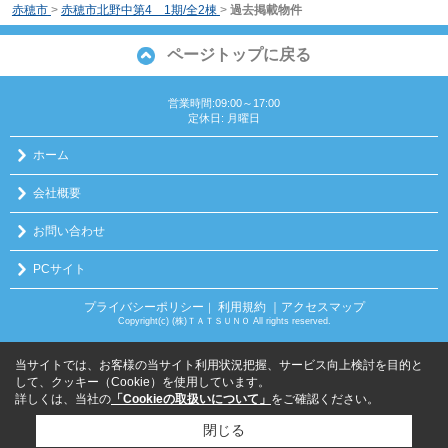
赤穂市
>
赤穂市北野中第4 1期/全2棟
>
過去掲載物件
ページトップに戻る
営業時間:09:00～17:00
定休日: 月曜日
ホーム
会社概要
お問い合わせ
PCサイト
プライバシーポリシー
利用規約
｜アクセスマップ
｜
Copyright(c) (株)ＴＡＴＳＵＮＯ All rights reserved.
当サイトでは、お客様の当サイト利用状況把握、サービス向上検討を目的と
して、クッキー（Cookie）を使用しています。
詳しくは、当社の
「Cookieの取扱いについて」
をご確認ください。
閉じる