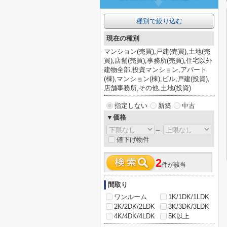
種別で絞り込む
現在の種別
マンション(売買),戸建(売買),土地(売
買),店舗(売買),事務所(売買),住宅以外
建物全部,投資マンション,アパート
(棟),マンション(棟),ビル,戸建(投資),
店舗事務所,その他,土地(投資)
指定しない
新築
中古
▼価格
～
値下げ物件
2
件が該当
間取り
ワンルーム
1K/1DK/1LDK
2K/2DK/2LDK
3K/3DK/3LDK
4K/4DK/4LDK
5K以上