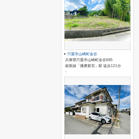
宍粟市山崎町金谷
兵庫県宍粟市山崎町金谷695
姫新線「播磨新宮」駅 徒歩121分
-