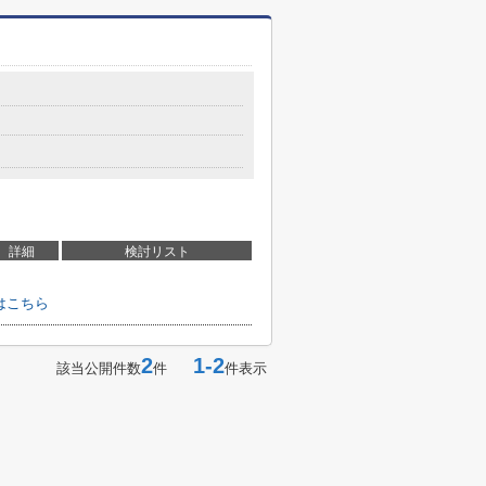
詳細
検討リスト
はこちら
2
1-2
該当公開件数
件
件表示