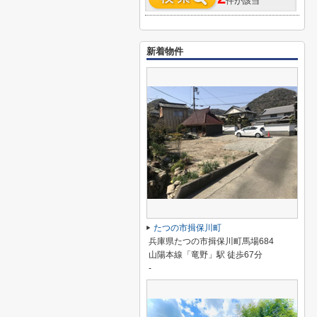
件が該当
新着物件
たつの市揖保川町
兵庫県たつの市揖保川町馬場684
山陽本線「竜野」駅 徒歩67分
-