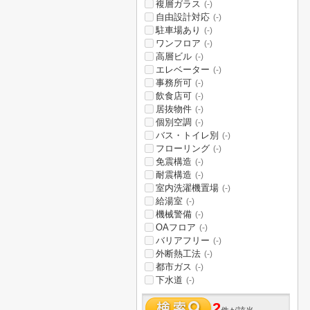
複層ガラス
(-)
自由設計対応
(-)
駐車場あり
(-)
ワンフロア
(-)
高層ビル
(-)
エレベーター
(-)
事務所可
(-)
飲食店可
(-)
居抜物件
(-)
個別空調
(-)
バス・トイレ別
(-)
フローリング
(-)
免震構造
(-)
耐震構造
(-)
室内洗濯機置場
(-)
給湯室
(-)
機械警備
(-)
OAフロア
(-)
バリアフリー
(-)
外断熱工法
(-)
都市ガス
(-)
下水道
(-)
2