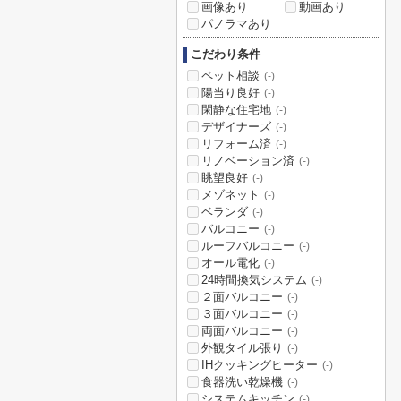
画像あり
動画あり
パノラマあり
こだわり条件
ペット相談
(-)
陽当り良好
(-)
閑静な住宅地
(-)
デザイナーズ
(-)
リフォーム済
(-)
リノベーション済
(-)
眺望良好
(-)
メゾネット
(-)
ベランダ
(-)
バルコニー
(-)
ルーフバルコニー
(-)
オール電化
(-)
24時間換気システム
(-)
２面バルコニー
(-)
３面バルコニー
(-)
両面バルコニー
(-)
外観タイル張り
(-)
IHクッキングヒーター
(-)
食器洗い乾燥機
(-)
システムキッチン
(-)