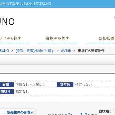
市の不動産｜株式会社TATSUNO
UNO
>
(売買・投資)地域から探す
>
赤穂市
>
板屋町の売買物件
面積
下限なし～上限なし
築年数
指定しない
間取り
指定なし
並び順：
販売物件のみ表示