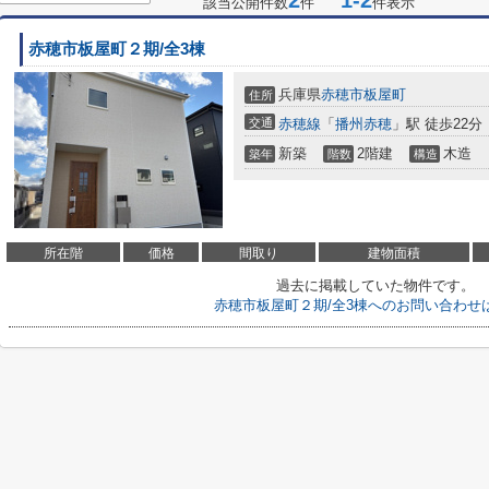
2
1-2
該当公開件数
件
件表示
赤穂市板屋町２期/全3棟
兵庫県
赤穂市
板屋町
住所
交通
赤穂線
「
播州赤穂
」駅 徒歩22分
新築
2階建
木造
築年
階数
構造
所在階
価格
間取り
建物面積
過去に掲載していた物件です。
赤穂市板屋町２期/全3棟へのお問い合わせ