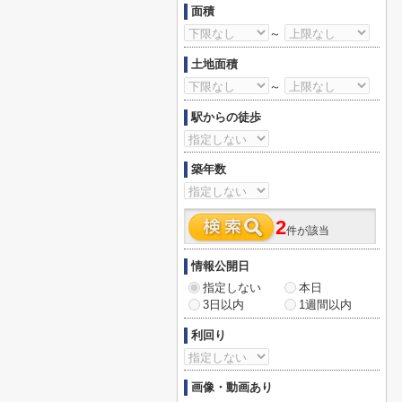
面積
～
土地面積
～
駅からの徒歩
築年数
2
件が該当
情報公開日
指定しない
本日
3日以内
1週間以内
利回り
画像・動画あり