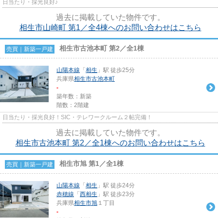
日当たり・採光良好♪
過去に掲載していた物件です。
相生市山崎町 第1／全4棟へのお問い合わせはこちら
相生市古池本町 第2／全1棟
売買｜新築一戸建
山陽本線
「
相生
」駅 徒歩25分
兵庫県
相生市
古池本町
-
築年数：新築
階数：2階建
日当たり・採光良好！SIC・テレワークルーム２帖完備！
過去に掲載していた物件です。
相生市古池本町 第2／全1棟へのお問い合わせはこちら
相生市旭 第1／全1棟
売買｜新築一戸建
山陽本線
「
相生
」駅 徒歩24分
赤穂線
「
西相生
」駅 徒歩23分
兵庫県
相生市
旭
１丁目
-