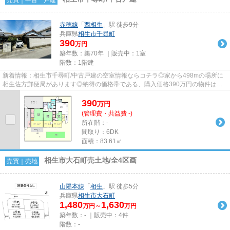
赤穂線
「
西相生
」駅 徒歩9分
兵庫県
相生市
千尋町
390
万円
築年数：築70年 ｜販売中：
1室
階数：1階建
新着情報：相生市千尋町/中古戸建の空室情報ならコチラ◎家から498mの場所に
相生佐方郵便局があります◎納得の価格帯である、購入価格390万円の物件は経
済的です◎車2台を停められるスペ...
390
万
円
(管理費・共益費 -)
所在階：-
間取り：6DK
面積：83.61㎡
相生市大石町売土地/全4区画
売買｜売地
山陽本線
「
相生
」駅 徒歩5分
兵庫県
相生市
大石町
1,480
1,630
万円～
万円
築年数：- ｜販売中：
4件
階数：-