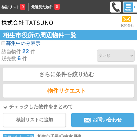
0
0
検討リスト
最近見た物件
お問合せ
相生市役所の周辺物件一覧
募集中のみ表示
22
該当物件
件
6
販売数
件
さらに条件を絞り込む
物件リクエスト
チェックした物件をまとめて
検討リストに追加
お問い合わせ
相生市千尋町/中古戸建
売買｜中古一戸建