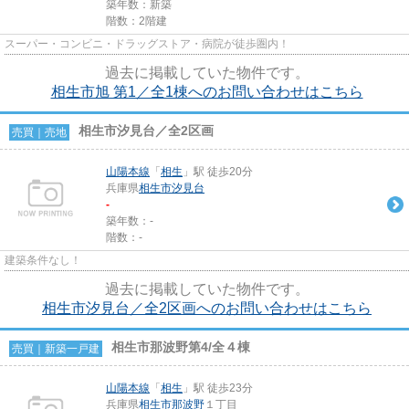
築年数：新築
階数：2階建
スーパー・コンビニ・ドラッグストア・病院が徒歩圏内！
過去に掲載していた物件です。
相生市旭 第1／全1棟へのお問い合わせはこちら
相生市汐見台／全2区画
売買｜売地
山陽本線
「
相生
」駅 徒歩20分
兵庫県
相生市
汐見台
-
築年数：-
階数：-
建築条件なし！
過去に掲載していた物件です。
相生市汐見台／全2区画へのお問い合わせはこちら
相生市那波野第4/全４棟
売買｜新築一戸建
山陽本線
「
相生
」駅 徒歩23分
兵庫県
相生市
那波野
１丁目