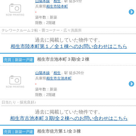
山陽本線
「
相生
」駅 徒歩5分
兵庫県
相生市
陸本町
-
築年数：新築
階数：2階建
テレワークルーム２帖・畳コーナー・広々洗面所
過去に掲載していた物件です。
相生市陸本町第１／全１棟へのお問い合わせはこちら
相生市古池本町３期/全２棟
売買｜新築一戸建
山陽本線
「
相生
」駅 徒歩26分
兵庫県
相生市
古池本町
-
築年数：新築
階数：2階建
日当たり・採光良好♪
過去に掲載していた物件です。
相生市古池本町３期/全２棟へのお問い合わせはこちら
相生市佐方第１/全３棟
売買｜新築一戸建