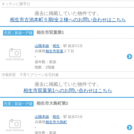
キッチンに勝手口
過去に掲載していた物件です。
相生市古池本町５期/全２棟へのお問い合わせはこちら
相生市双葉第1
売買｜新築一戸建
山陽本線
「
相生
」駅 徒歩11分
兵庫県
相生市
双葉
２丁目
-
築年数：新築
階数：2階建
洋風和室 子育てグリーン住宅対象
過去に掲載していた物件です。
相生市双葉第1へのお問い合わせはこちら
相生市大島町第2
売買｜新築一戸建
山陽本線
「
相生
」駅 徒歩21分
兵庫県
相生市
大島町
-
築年数：新築