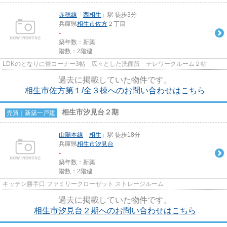
赤穂線
「
西相生
」駅 徒歩3分
兵庫県
相生市
佐方
２丁目
-
築年数：新築
階数：2階建
LDKのとなりに畳コーナー3帖 広々とした洗面所 テレワークルーム２帖
過去に掲載していた物件です。
相生市佐方第１/全３棟へのお問い合わせはこちら
相生市汐見台２期
売買｜新築一戸建
山陽本線
「
相生
」駅 徒歩18分
兵庫県
相生市
汐見台
-
築年数：新築
階数：2階建
キッチン勝手口 ファミリークローゼット ストレージルーム
過去に掲載していた物件です。
相生市汐見台２期へのお問い合わせはこちら