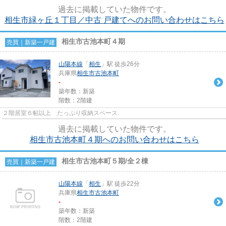
やガーデニングといった自分好...
過去に掲載していた物件です。
相生市緑ヶ丘１丁目／中古 戸建てへのお問い合わせはこちら
相生市古池本町４期
売買｜新築一戸建
山陽本線
「
相生
」駅 徒歩26分
兵庫県
相生市
古池本町
-
築年数：新築
階数：2階建
２階居室６帖以上 たっぷり収納スペース
過去に掲載していた物件です。
相生市古池本町４期へのお問い合わせはこちら
相生市古池本町５期/全２棟
売買｜新築一戸建
山陽本線
「
相生
」駅 徒歩22分
兵庫県
相生市
古池本町
-
築年数：新築
階数：2階建