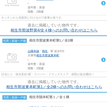
-
築年数：新築
階数：2階建
キッチンから洗面所に行けるので家事が楽です。
過去に掲載していた物件です。
相生市那波野第4/全４棟へのお問い合わせはこちら
相生市那波東本町第1／全2棟
売買｜新築一戸建
山陽本線
「
相生
」駅 徒歩9分
兵庫県
相生市
那波東本町
-
築年数：新築
階数：2階建
日当たり・採光良好♪駅・スーパー・ドラッグストア・病院が徒歩圏内！
過去に掲載していた物件です。
相生市那波東本町第1／全2棟へのお問い合わせはこちら
相生市陸本町第１／全１棟
売買｜新築一戸建