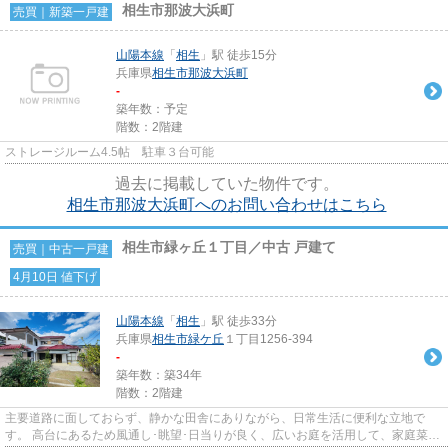
相生市那波大浜町
売買｜新築一戸建
山陽本線
「
相生
」駅 徒歩15分
兵庫県
相生市
那波大浜町
-
築年数：予定
階数：2階建
ストレージルーム4.5帖 駐車３台可能
過去に掲載していた物件です。
相生市那波大浜町へのお問い合わせはこちら
相生市緑ヶ丘１丁目／中古 戸建て
売買｜中古一戸建
4月10日 値下げ
山陽本線
「
相生
」駅 徒歩33分
兵庫県
相生市
緑ケ丘
１丁目1256-394
-
築年数：築34年
階数：2階建
主要道路に面しておらず、静かな田舎にありながら、日常生活に便利な立地で
す。 高台にあるため風通し･眺望･日当りが良く、広いお庭を活用して、家庭菜園