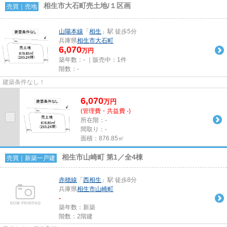
相生市大石町売土地/１区画
売買｜売地
山陽本線
「
相生
」駅 徒歩5分
兵庫県
相生市
大石町
6,070
万円
築年数：- ｜販売中：
1件
階数：-
建築条件なし！
6,070
万
円
(管理費・共益費 -)
所在階：-
間取り：-
面積：876.85㎡
相生市山崎町 第1／全4棟
売買｜新築一戸建
赤穂線
「
西相生
」駅 徒歩8分
兵庫県
相生市
山崎町
-
築年数：新築
階数：2階建