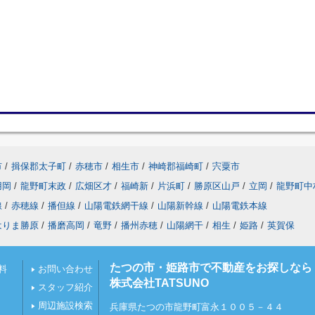
市
/
揖保郡太子町
/
赤穂市
/
相生市
/
神崎郡福崎町
/
宍粟市
用岡
/
龍野町末政
/
広畑区才
/
福崎新
/
片浜町
/
勝原区山戸
/
立岡
/
龍野町中
線
/
赤穂線
/
播但線
/
山陽電鉄網干線
/
山陽新幹線
/
山陽電鉄本線
はりま勝原
/
播磨高岡
/
竜野
/
播州赤穂
/
山陽網干
/
相生
/
姫路
/
英賀保
たつの市・姫路市で不動産をお探しなら
料
お問い合わせ
株式会社TATSUNO
スタッフ紹介
周辺施設検索
兵庫県たつの市龍野町富永１００５－４４