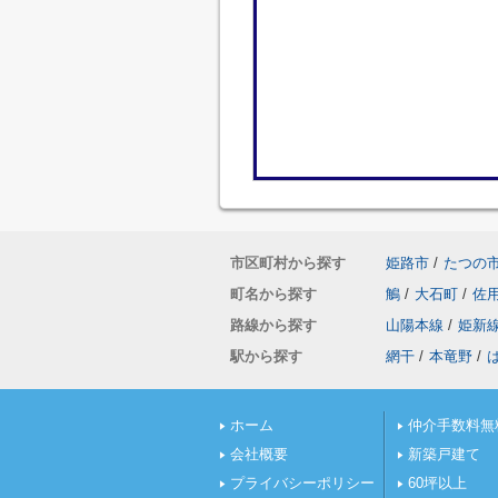
市区町村から探す
姫路市
/
たつの
町名から探す
鵤
/
大石町
/
佐
路線から探す
山陽本線
/
姫新
駅から探す
網干
/
本竜野
/
ホーム
仲介手数料無
会社概要
新築戸建て
プライバシーポリシー
60坪以上