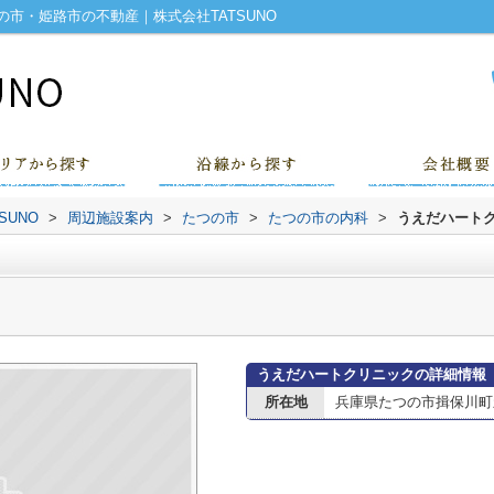
市・姫路市の不動産｜株式会社TATSUNO
UNO
>
周辺施設案内
>
たつの市
>
たつの市の内科
>
うえだハート
うえだハートクリニックの詳細情報
所在地
兵庫県たつの市揖保川町新在