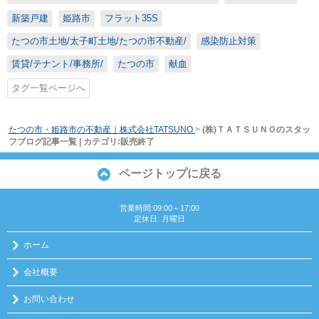
新築戸建
姫路市
フラット35S
たつの市土地/太子町土地/たつの市不動産/
感染防止対策
賃貸/テナント/事務所/
たつの市
献血
タグ一覧ページへ
たつの市・姫路市の不動産｜株式会社TATSUNO
>
(株)ＴＡＴＳＵＮＯのスタッ
フブログ記事一覧 | カテゴリ:販売終了
ページトップに戻る
営業時間:09:00～17:00
定休日: 月曜日
ホーム
会社概要
お問い合わせ