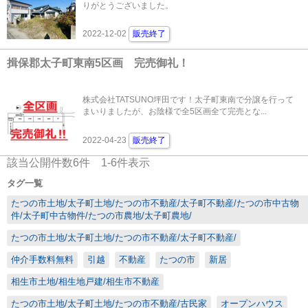
りがとうございました。
2022-12-02
販売終了
揖保郡太子町東南5区画 完売御礼！
株式会社TATSUNO坪田です！太子町東南で分譲を行って
まいりましたが、お陰様で全5区画全て完売とな...
2022-04-23
販売終了
該当公開件数
6
件
1-6
件表示
タグ一覧
たつの市土地/太子町土地/たつの市不動産/太子町不動産/たつの市中古物
件/太子町中古物件/たつの市農地/太子町農地/
たつの市土地/太子町土地/たつの市不動産/太子町不動産/
仲介手数料無料
引越
不動産
たつの市
新居
相生市土地/相生地戸建/相生市不動産
たつの市土地/太子町土地/たつの市不動産/古民家
オープンハウス