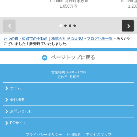
Ｔs-land 龍野町末政Ⅲ
Ts-lan
1,050万円
1,2
たつの市・姫路市の不動産｜株式会社TATSUNO
>
ブログ記事一覧
>
ありがと
ございました！販売終了いたしました。
ページトップに戻る
営業時間:09:00～17:00
定休日: 月曜日
ホーム
会社概要
お問い合わせ
PCサイト
プライバシーポリシー
利用規約
｜アクセスマップ
｜