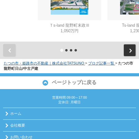
Ｔs-land 龍野町末政Ⅲ
Ts-lan
1,050万円
1,2
たつの市・姫路市の不動産｜株式会社TATSUNO
>
ブログ記事一覧
>
たつの市
龍野町日山/中古戸建
ページトップに戻る
営業時間:09:00～17:00
定休日: 月曜日
ホーム
会社概要
お問い合わせ