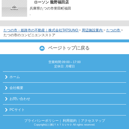
ローソン 龍野福田店
兵庫県たつの市誉田町福田
-
たつの市・姫路市の不動産｜株式会社TATSUNO
>
周辺施設案内
>
たつの市
>
たつの市のコンビニエンスストア
ページトップに戻る
営業時間:09:00～17:00
定休日: 月曜日
ホーム
会社概要
お問い合わせ
PCサイト
プライバシーポリシー
利用規約
｜アクセスマップ
｜
Copyright(c) (株)ＴＡＴＳＵＮＯ All rights reserved.