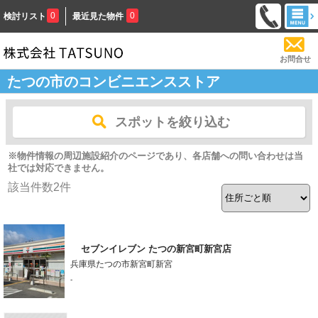
0
0
検討リスト
最近見た物件
お問合せ
たつの市のコンビニエンスストア
スポットを絞り込む
※物件情報の周辺施設紹介のページであり、各店舗への問い合わせは当
社では対応できません。
該当件数
2
件
セブンイレブン たつの新宮町新宮店
兵庫県たつの市新宮町新宮
-