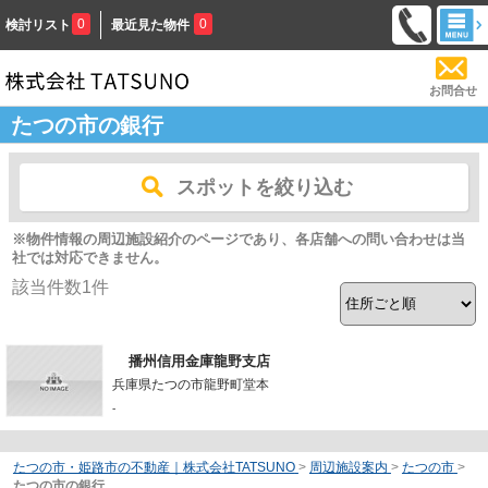
0
0
検討リスト
最近見た物件
お問合せ
たつの市の銀行
スポットを絞り込む
※物件情報の周辺施設紹介のページであり、各店舗への問い合わせは当
社では対応できません。
該当件数
1
件
播州信用金庫龍野支店
兵庫県たつの市龍野町堂本
-
たつの市・姫路市の不動産｜株式会社TATSUNO
>
周辺施設案内
>
たつの市
>
たつの市の銀行