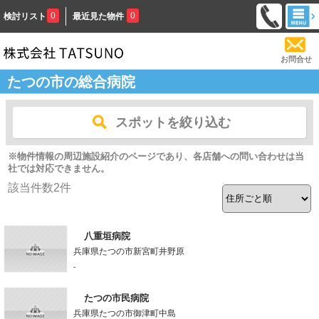
0
0
検討リスト
最近見た物件
お問合せ
たつの市の総合病院
スポットを絞り込む
※物件情報の周辺施設紹介のページであり、各店舗への問い合わせは当
社では対応できません。
該当件数
2
件
八重垣病院
兵庫県たつの市新宮町井野原
-
たつの市民病院
兵庫県たつの市御津町中島