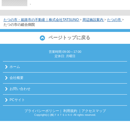
-
たつの市・姫路市の不動産｜株式会社TATSUNO
>
周辺施設案内
>
たつの市
>
たつの市の総合病院
ページトップに戻る
営業時間:09:00～17:00
定休日: 月曜日
ホーム
会社概要
お問い合わせ
PCサイト
プライバシーポリシー
利用規約
｜アクセスマップ
｜
Copyright(c) (株)ＴＡＴＳＵＮＯ All rights reserved.