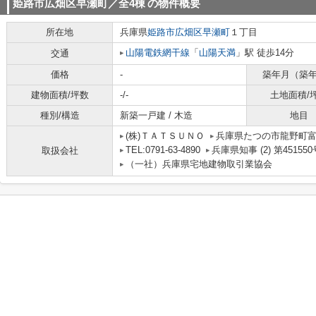
姫路市広畑区早瀬町／全4棟
の物件概要
所在地
兵庫県
姫路市
広畑区早瀬町
１丁目
山陽電鉄網干線
「
山陽天満
」駅 徒歩14分
交通
価格
-
築年月（築
建物面積/坪数
-/-
土地面積/
種別/構造
新築一戸建 / 木造
地目
(株)ＴＡＴＳＵＮＯ
兵庫県たつの市龍野町
TEL:0791-63-4890
兵庫県知事 (2) 第451550
取扱会社
（一社）兵庫県宅地建物取引業協会