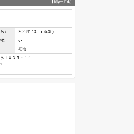
【新築一戸建】
年数）
2023年 10月 ( 新築 )
坪数
-/-
宅地
富永１００５－４４
号