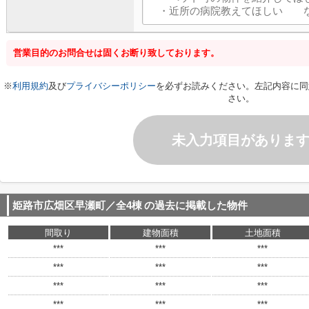
営業目的のお問合せは固くお断り致しております。
※
利用規約
及び
プライバシーポリシー
を必ずお読みください。左記内容に同
さい。
未入力項目がありま
姫路市広畑区早瀬町／全4棟
の過去に掲載した物件
間取り
建物面積
土地面積
***
***
***
***
***
***
***
***
***
***
***
***