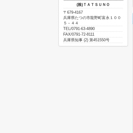
(株)ＴＡＴＳＵＮＯ
〒679-4167
兵庫県たつの市龍野町富永１００
５－４４
TEL/0791-63-4890
FAX/0791-72-8111
兵庫県知事 (2) 第451550号