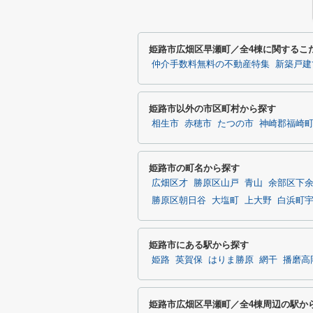
姫路市広畑区早瀬町／全4棟に関するこ
仲介手数料無料の不動産特集
新築戸建
姫路市以外の市区町村から探す
相生市
赤穂市
たつの市
神崎郡福崎
姫路市の町名から探す
広畑区才
勝原区山戸
青山
余部区下
勝原区朝日谷
大塩町
上大野
白浜町
姫路市にある駅から探す
姫路
英賀保
はりま勝原
網干
播磨高
姫路市広畑区早瀬町／全4棟周辺の駅か