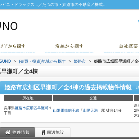
姫路市広畑区早瀬町／全4棟 スーパー・コンビニ・ドラッグス...／たつの市・姫路市の不動産／株式会社TATSUNO
UNO
>
(売買・投資)地域から探す
>
姫路市
>
姫路市広畑区早瀬町／全
早瀬町／全4棟
姫路市広畑区早瀬町／全4棟
の過去掲載物件情報
所在地
交通
新
兵庫県
姫路市
広畑区早瀬町
１
山陽電鉄網干線
「
山陽天満
」駅 徒歩14分
2
丁目
木
物件情報
周辺施設