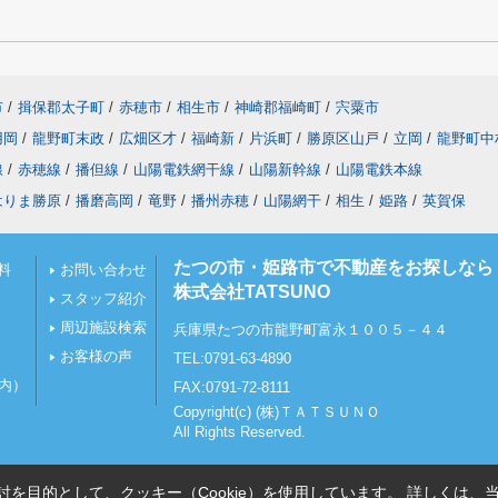
市
/
揖保郡太子町
/
赤穂市
/
相生市
/
神崎郡福崎町
/
宍粟市
用岡
/
龍野町末政
/
広畑区才
/
福崎新
/
片浜町
/
勝原区山戸
/
立岡
/
龍野町中
線
/
赤穂線
/
播但線
/
山陽電鉄網干線
/
山陽新幹線
/
山陽電鉄本線
はりま勝原
/
播磨高岡
/
竜野
/
播州赤穂
/
山陽網干
/
相生
/
姫路
/
英賀保
たつの市・姫路市で不動産をお探しなら
料
お問い合わせ
株式会社TATSUNO
スタッフ紹介
周辺施設検索
兵庫県たつの市龍野町富永１００５－４４
お客様の声
TEL:0791-63-4890
以内）
FAX:0791-72-8111
Copyright(c) (株)ＴＡＴＳＵＮＯ
All Rights Reserved.
を目的として、クッキー（Cookie）を使用しています。
詳しくは、