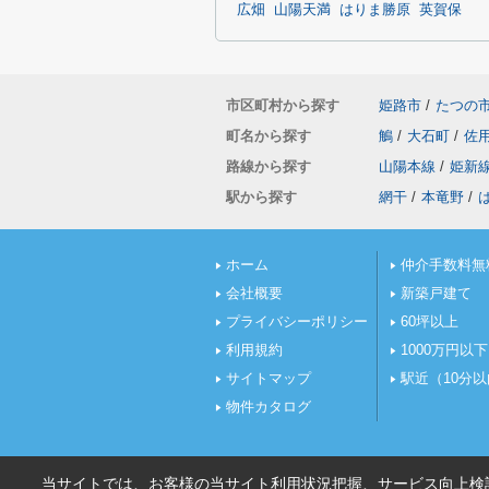
広畑
山陽天満
はりま勝原
英賀保
市区町村から探す
姫路市
/
たつの
町名から探す
鵤
/
大石町
/
佐
路線から探す
山陽本線
/
姫新
駅から探す
網干
/
本竜野
/
ホーム
仲介手数料無
会社概要
新築戸建て
プライバシーポリシー
60坪以上
利用規約
1000万円以下
サイトマップ
駅近（10分
物件カタログ
当サイトでは、お客様の当サイト利用状況把握、サービス向上検討