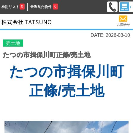
0
0
検討リスト
最近見た物件
お問合せ
DATE: 2026-03-10
売土地
たつの市揖保川町正條/売土地
たつの市揖保川町
正條/売土地