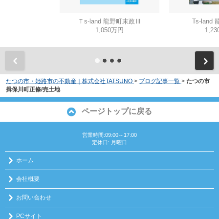
Ｔs-land 龍野町末政Ⅲ
Ts-lan
1,050万円
1,2
たつの市・姫路市の不動産｜株式会社TATSUNO
>
ブログ記事一覧
>
たつの市
揖保川町正條/売土地
ページトップに戻る
営業時間:09:00～17:00
定休日: 月曜日
ホーム
会社概要
お問い合わせ
PCサイト