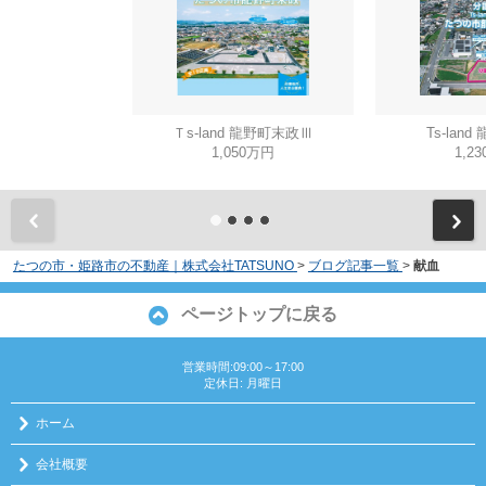
Ｔs-land 龍野町末政Ⅲ
Ts-lan
1,050万円
1,2
たつの市・姫路市の不動産｜株式会社TATSUNO
>
ブログ記事一覧
>
献血
ページトップに戻る
営業時間:09:00～17:00
定休日: 月曜日
ホーム
会社概要