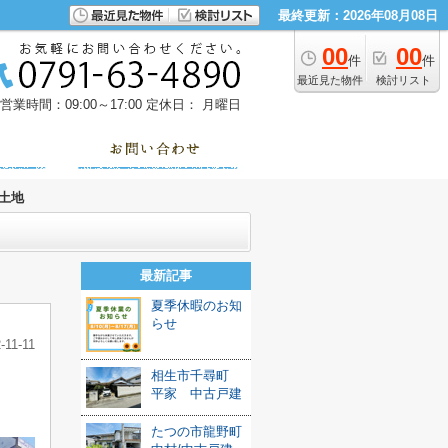
最終更新：2026年08月08日
00
00
件
件
最近見た物件
検討リスト
営業時間：09:00～17:00
定休日： 月曜日
土地
最新記事
夏季休暇のお知
らせ
-11-11
相生市千尋町
平家 中古戸建
たつの市龍野町