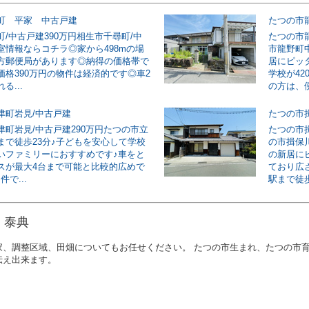
町 平家 中古戸建
たつの市
/中古戸建390万円相生市千尋町/中
たつの市龍
室情報ならコチラ◎家から498mの場
市龍野町
方郵便局があります◎納得の価格帯で
居にピッ
価格390万円の物件は経済的です◎車2
学校が4
る...
の方は、便
津町岩見/中古戸建
たつの市
津町岩見/中古戸建290万円たつの市立
たつの市揖
まで徒歩23分♪子どもを安心して学校
の市揖保
いファミリーにおすすめです♪車をと
の新居にピ
スが最大4台まで可能と比較的広めで
ており広
件で...
駅まで徒歩1
 泰典
家、調整区域、田畑についてもお任せください。 たつの市生まれ、たつの市
伝え出来ます。