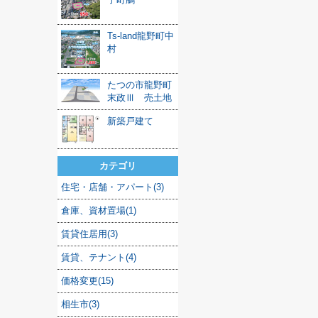
Ts-land龍野町中
村
たつの市龍野町
末政Ⅲ 売土地
新築戸建て
カテゴリ
住宅・店舗・アパート(3)
倉庫、資材置場(1)
賃貸住居用(3)
賃貸、テナント(4)
価格変更(15)
相生市(3)