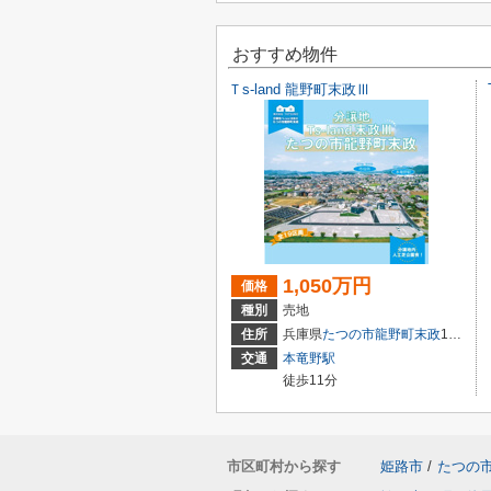
おすすめ物件
Ｔs-land 龍野町末政Ⅲ
1,050万円
価格
種別
売地
住所
兵庫県
たつの市
龍野町末政
102-8
交通
本竜野駅
徒歩11分
市区町村から探す
姫路市
/
たつの