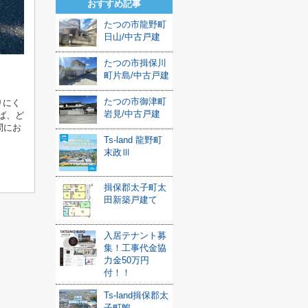
おすすめ記事
たつの市龍野町
日山/中古戸建
たつの市揖保川
町片島/中古戸建
たつの市御津町
りにく
岩見/中古戸建
ば、ど
問にお
Ts-land 龍野町
末政Ⅲ
揖保郡太子町太
田新築戸建て
入居テナント募
集！工事代金協
力金50万円
付！！
Ts-land揖保郡太
子町鵤