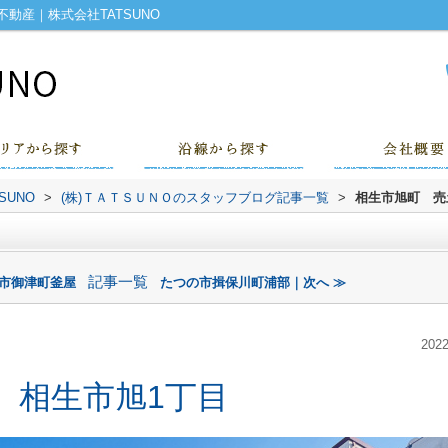
動産｜株式会社TATSUNO
UNO
>
(株)ＴＡＴＳＵＮＯのスタッフブログ記事一覧
>
相生市旭町 売
記事一覧
の市御津町釜屋
たつの市揖保川町浦部｜次へ ≫
2022
相生市旭1丁目