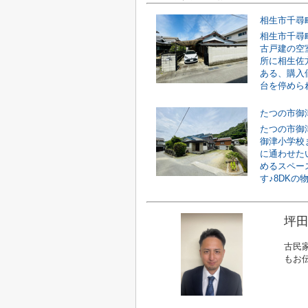
相生市千尋
相生市千尋町
古戸建の空
所に相生佐
ある、購入
台を停められ
たつの市御
たつの市御
御津小学校
に通わせた
めるスペー
す♪8DKの物
坪田
古民
もお