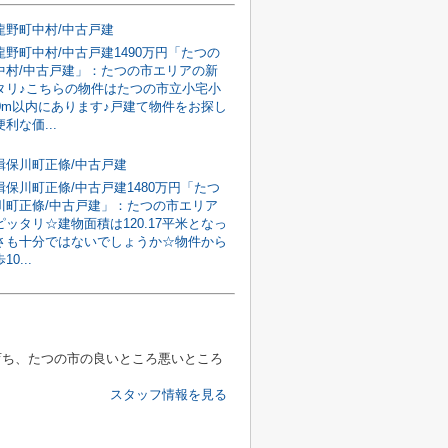
龍野町中村/中古戸建
野町中村/中古戸建1490万円「たつの
中村/中古戸建」：たつの市エリアの新
タリ♪こちらの物件はたつの市立小宅小
20m以内にあります♪戸建て物件をお探し
利な価...
揖保川町正條/中古戸建
保川町正條/中古戸建1480万円「たつ
川町正條/中古戸建」：たつの市エリア
ッタリ☆建物面積は120.17平米となっ
さも十分ではないでしょうか☆物件から
0...
育ち、たつの市の良いところ悪いところ
スタッフ情報を見る