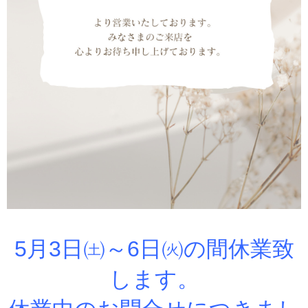
5月3日㈯～6日㈫の間休業致
します。