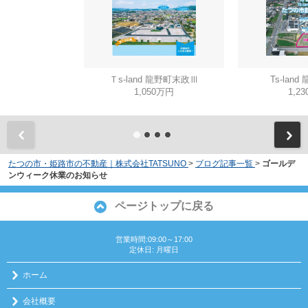
Ｔs-land 龍野町末政Ⅲ
Ts-lan
1,050万円
1,2
たつの市・姫路市の不動産｜株式会社TATSUNO
>
ブログ記事一覧
>
ゴールデ
ンウィーク休業のお知らせ
ページトップに戻る
営業時間:09:00～17:00
定休日: 月曜日
ホーム
会社概要