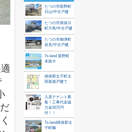
たつの市龍野町
日山/中古戸建
たつの市揖保川
町片島/中古戸建
たつの市御津町
岩見/中古戸建
Ts-land 龍野町
末政Ⅲ
快適
揖保郡太子町太
で
田新築戸建て
小
入居テナント募
集！工事代金協
こだ
力金50万円
付！！
せく
Ts-land揖保郡太
子町鵤