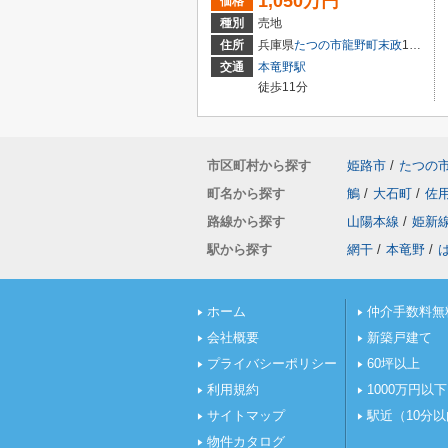
1,050万円
価格
種別
売地
住所
兵庫県
たつの市
龍野町末政
102-8
交通
本竜野駅
徒歩11分
市区町村から探す
姫路市
/
たつの
町名から探す
鵤
/
大石町
/
佐
路線から探す
山陽本線
/
姫新
駅から探す
網干
/
本竜野
/
ホーム
仲介手数料無
会社概要
新築戸建て
プライバシーポリシー
60坪以上
利用規約
1000万円以下
サイトマップ
駅近（10分
物件カタログ