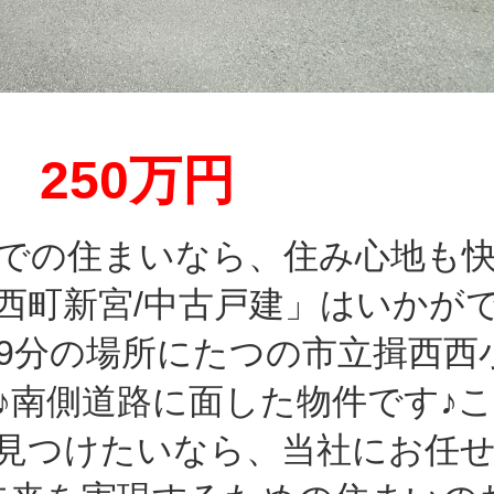
250万円
での住まいなら、住み心地も
西町新宮/中古戸建」はいかが
19分の場所にたつの市立揖西西
♪南側道路に面した物件です♪
見つけたいなら、当社にお任