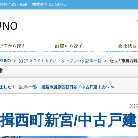
姫路市の不動産｜株式会社TATSUNO
UNO
>
(株)ＴＡＴＳＵＮＯのスタッフブログ記事一覧
>
たつの市揖西町
建
記事一覧
しました！
姫路市勝原区朝日谷／中古戸建｜次へ ≫
2025
揖西町新宮/中古戸建