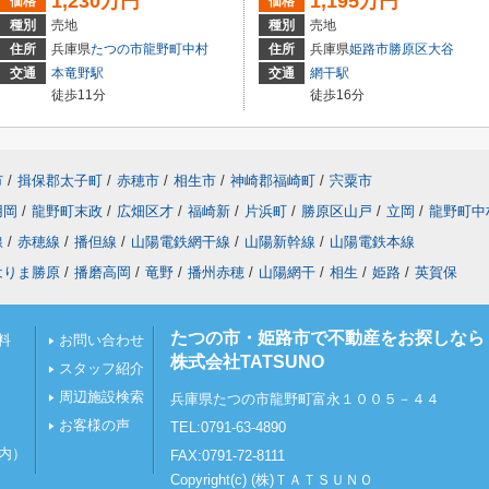
1,230万円
1,195万円
価格
価格
種別
売地
種別
売地
住所
兵庫県
たつの市
龍野町中村
住所
兵庫県
姫路市
勝原区大谷
交通
本竜野駅
交通
網干駅
徒歩11分
徒歩16分
市
/
揖保郡太子町
/
赤穂市
/
相生市
/
神崎郡福崎町
/
宍粟市
用岡
/
龍野町末政
/
広畑区才
/
福崎新
/
片浜町
/
勝原区山戸
/
立岡
/
龍野町中
線
/
赤穂線
/
播但線
/
山陽電鉄網干線
/
山陽新幹線
/
山陽電鉄本線
はりま勝原
/
播磨高岡
/
竜野
/
播州赤穂
/
山陽網干
/
相生
/
姫路
/
英賀保
たつの市・姫路市で不動産をお探しなら
料
お問い合わせ
株式会社TATSUNO
スタッフ紹介
周辺施設検索
兵庫県たつの市龍野町富永１００５－４４
お客様の声
TEL:0791-63-4890
以内）
FAX:0791-72-8111
Copyright(c) (株)ＴＡＴＳＵＮＯ