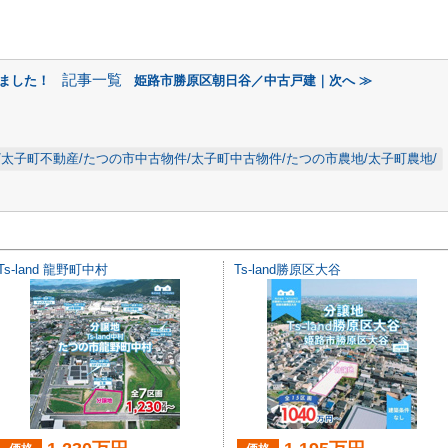
記事一覧
しました！
姫路市勝原区朝日谷／中古戸建｜次へ ≫
/太子町不動産/たつの市中古物件/太子町中古物件/たつの市農地/太子町農地/
Ts-land 龍野町中村
Ts-land勝原区大谷