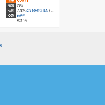
600万円
価格
種別
売地
住所
兵庫県
姫路市
飾磨区都倉
３丁目
交通
飾磨駅
徒歩8分
村