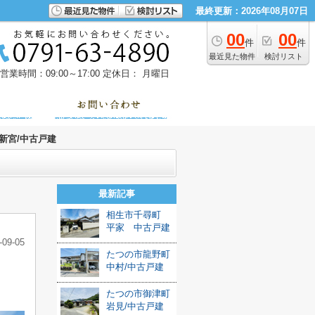
最終更新：2026年08月07日
00
00
件
件
最近見た物件
検討リスト
営業時間：09:00～17:00
定休日： 月曜日
新宮/中古戸建
最新記事
相生市千尋町
平家 中古戸建
-09-05
たつの市龍野町
中村/中古戸建
たつの市御津町
岩見/中古戸建