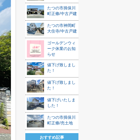
たつの市揖保川
町正條/中古戸建
たつの市神岡町
大住寺/中古戸建
ゴールデンウィ
ーク休業のお知
らせ
値下げ致しまし
た！
値下げ致しまし
た！
値下げいたしま
した！
たつの市揖保川
町正條/売土地
おすすめ記事