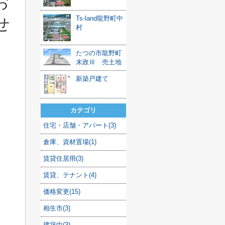
お
Ts-land龍野町中
せ
村
たつの市龍野町
末政Ⅲ 売土地
新築戸建て
カテゴリ
住宅・店舗・アパート(3)
倉庫、資材置場(1)
賃貸住居用(3)
賃貸、テナント(4)
価格変更(15)
相生市(3)
建築中(3)