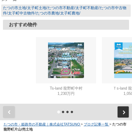
たつの市土地/太子町土地/たつの市不動産/太子町不動産/たつの市中古物
件/太子町中古物件/たつの市農地/太子町農地/
おすすめ物件
Ts-land 龍野町中村
Ｔs-land
1,230万円
1,0
たつの市・姫路市の不動産｜株式会社TATSUNO
>
ブログ記事一覧
>
たつの市
龍野町片山/売土地