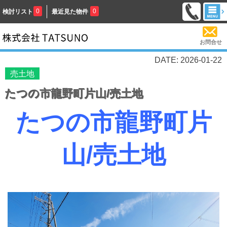
0
0
検討リスト
最近見た物件
お問合せ
DATE: 2026-01-22
売土地
たつの市龍野町片山/売土地
たつの市龍野町片
山/売土地