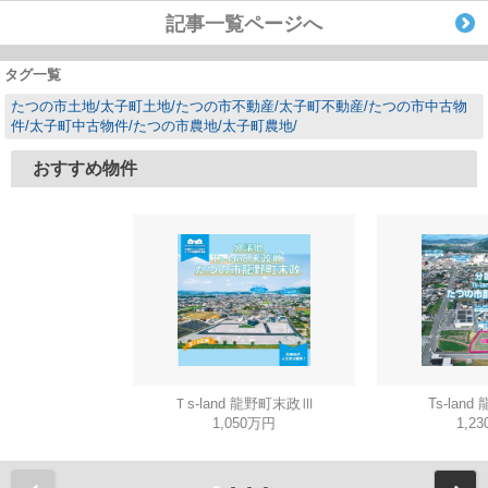
記事一覧ページへ
タグ一覧
たつの市土地/太子町土地/たつの市不動産/太子町不動産/たつの市中古物
件/太子町中古物件/たつの市農地/太子町農地/
おすすめ物件
Ｔs-land 龍野町末政Ⅲ
Ts-lan
1,050万円
1,2