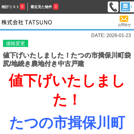
0
0
検討リスト
最近見た物件
お問合せ
DATE: 2026-01-23
価格変更
値下げいたしました！たつの市揖保川町袋
尻/地続き農地付き中古戸建
値下げいたしまし
た！
たつの市揖保川町