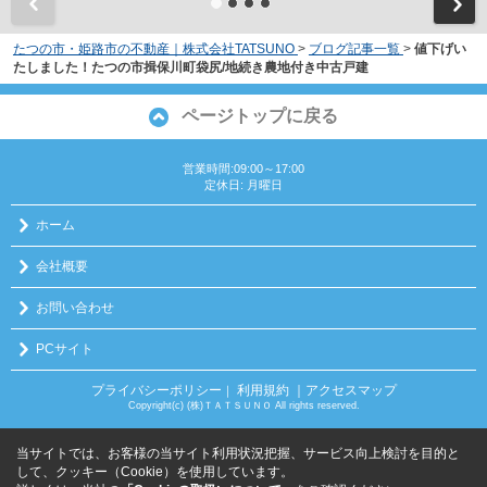
たつの市・姫路市の不動産｜株式会社TATSUNO
>
ブログ記事一覧
>
値下げい
たしました！たつの市揖保川町袋尻/地続き農地付き中古戸建
ページトップに戻る
営業時間:09:00～17:00
定休日: 月曜日
ホーム
会社概要
お問い合わせ
PCサイト
プライバシーポリシー
利用規約
｜アクセスマップ
｜
Copyright(c) (株)ＴＡＴＳＵＮＯ All rights reserved.
当サイトでは、お客様の当サイト利用状況把握、サービス向上検討を目的と
して、クッキー（Cookie）を使用しています。